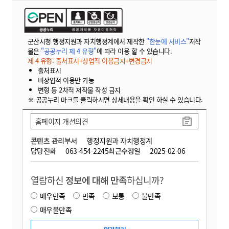
군산시청 행정지원과 자치행정계에서 제작한
"한눈에 서비스"
저작
물은
"공공누리 제 4 유형"
에 따라 이용 할 수 있습니다.
제 4 유형: 출처표시+상업적 이용금지+변경금지
출처표시
비상업적 이용만 가능
변형 등 2차적 저작물 작성 금지
※ 공공누리 마크를 클릭하시면 상세내용을 확인 하실 수 있습니다.
홈페이지 개선의견
콘텐츠 관리부서
행정지원과 자치행정계
담당전화
063-454-2245
최근수정일
2025-02-06
열람하신
정보에 대해 만족
하십니까?
매우만족
만족
보통
불만족
매우불만족