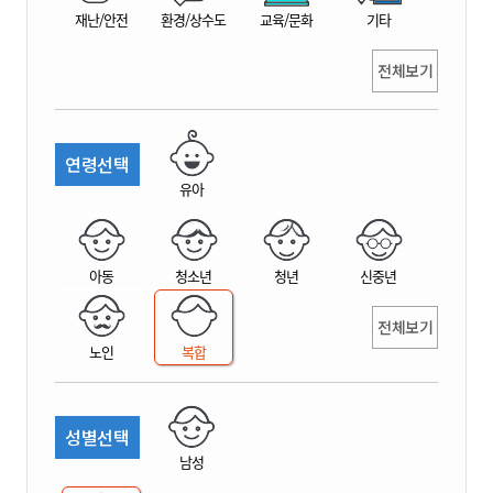
재난/안전
환경/상수도
교육/문화
기타
전체보기
연령선택
유아
아동
청소년
청년
신중년
전체보기
노인
복합
성별선택
남성