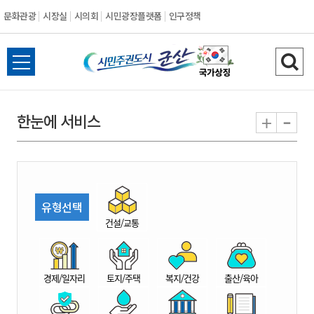
문화관광
시장실
시의회
시민광장플랫폼
인구정책
시
전
검
민
체
색
메
하
-
+
한눈에 서비스
주
뉴
기
열
권
기
도
유형선택
시
건설/교통
군
경제/일자리
토지/주택
복지/건강
출산/육아
산