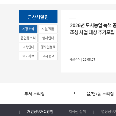
군산시알림
2026년 도시농업 녹색 
시정소식
시험/채용
조성 사업 대상 추가모집
(municipal
읍면동소식
행사안내
news)
교육안내
행사일정표
보도자료
고시공고
시정소식 | 26.08.07
부서 누리집
읍/면/동 누리집
개인정보처리방침
저작권 정책
영상정보