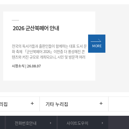
2026 군산북페어 안내
전국의 독서가들과 출판인들이 함께하는 대표 도서 문
MORE
화 축제 「군산북페어 2026」이한층 더 풍성해진 콘
텐츠와 커진 규모로 개최되오니, 시민 및 방문객 여러
분의 많은 관심과 참여 바랍니다.□ 행사 개요행사 기
시정소식 | 26.08.07
간: 2026. 8. 28.
리집
기타 누리집
전화번호안내
사이트도우미