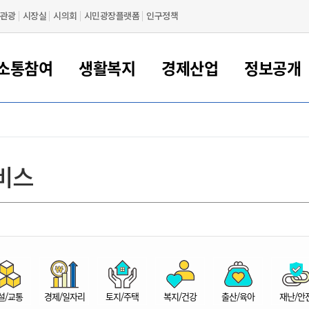
관광
시장실
시의회
시민광장플랫폼
인구정책
소통참여
생활복지
경제산업
정보공개
새만금 해양거점도시 군산
정보공개 목록/청구
시민참여서비스
여권 민원
기업지원
교육
군산시 소개
군산시 관할권 주요논리
각종 신고/민원
사전정보공표
일자리/창업
차량 민원
상하수도
시청안내
새만금 관할구역 결
주민등록/인감/가
교통안내
기업목록
인사운영
SNS소식
여권발급안내
시민광장플랫폼
교육지원
투자기업 인센티브
정보공개 목록/청구
군산 현황
차량등록사업소 안내
하수도 계획
군산시 명장
사전정보공표
청사종합안내
주민등록/인감/가
시내버스
일반기업 목록
2022년도 통계
조직도
비스
여권 서식
시장에게 바란다
평생교육
기업지원정책
군산의 역사
차량 신규/이전 등록
상수도시설
구인구직
수시공표
전화번호안내
각종서식
택시
사회적경제기업
2023년도 통계
업무
나의민원
학자금대출이자지원
경제 공지/서식
수상현황
저당권 설정/말소 등록
수질검사
청년뜰(청년센터/창업센터)
부서별 팩스번호
시외버스/고속버스
공장 검색
2024년도 통계
부서소
나도한마디
우리아이 꿈탐험 지원사업
기업애로해소SOS
자연지리특성
등록원부 열람/발급
상수도/하수도 요금
시청 오시는 길
철도/항공
2025년도 통계
부서별 
군산시사회적경제지원센터
칭찬합시다
시민정보화교육
강소연구개발특구
행정구역/행정지도
자동차 등록 서식
요금조회납부시스템
여객선
설문조사
부모학교예약시스템
자매결연/국제협력 도시
자동차 과태료 조회 및 납부
공공하수처리시설
교통 관련사이트
일자리 지원사업
자원봉사참여
군산어린이시청
군산의 상징
자동차 정기(종합)검사 기
주정차단속 문자알
일자리지원센터
설/교통
경제/일자리
토지/주택
복지/건강
출산/육아
재난/안
간조회 및 검사예약
스
전자민원창
적극행정
디지털배움터