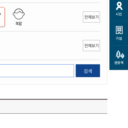
개
재정정보 공개
공공저작물
션
시민
통계정보
행정규제개혁
전체보기
소상공인 지원
복합
민방위/재난안전
시스템
행정규제개혁안내
고유가 피해지원금
민방위
규제신문고
군산사랑배달 배달의명수
기업
재난안전
전체보기
규제입증요청
카드수수료 지원
풍수해보험
사
규제정보포털
소상공인지원
재해예방
관광객
관련기관 안내
검색
군산시착한가격업소
시민대상보험
통계
영조물 배상보험
인 현황
군산시민 안전보험
군산시민 자전거보험
군산 상품
농업인안전보험 농가부담
 가이드북
금 지원사업