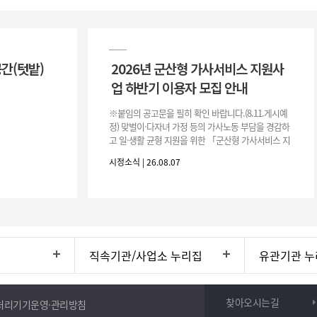
공간(텃밭)
2026년 군산형 가사서비스 지원사
업 하반기 이용자 모집 안내
※붙임의 공고문을 필히 확인 바랍니다.(8.11.게시예
정) 맞벌이·다자녀 가정 등의 가사노동 부담을 경감하
고 일·생활 균형 지원을 위한 「군산형 가사서비스 지
원사업」하반기 이용자를 다음과 같이 추가 모집하오
시정소식 | 26.08.07
니 많은 참여 바랍니다. 1
직속기관/사업소 누리집
유관기관 누
찾아오시는길
처리기기운영·관리방침