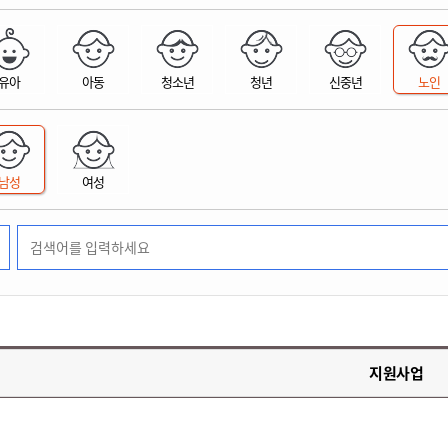
위원회 현황
공공데이터 개방
업무추진비공
군산시 무상교통
공부의 명수
정부24
위원회 명단공개
공공데이터 개방
예산/재정
법률정보
국민신문고
건설
부동산
에너지
유아
아동
청소년
청년
신중년
노인
환경
청소
위생
위원회 회의록 공개
공공데이터 수요조사
민원편람/서식
한눈에 서비스
전자가족관계등록
예산안내
조례규칙 입법예고
경제동향
도로/가로등
부동산 정보
태양광
환경선언문
청소정보
공중위생
재정공시
조례규칙 입법예고(구)
물가정보
자전거
주소/건축/지적/지리정보
가스/석유
인터넷등기소
환경기본정보
대형폐기물 배출신고
위생용품 제조업
결산보고서
법률정보 관련사이트
사회조사
조상땅찾기
국세청홈택스
남성
여성
화학물질 관리지도
공모사업
생활쓰레기 처리요령
식품위생
중기지방재정계획
사업체조
위택스
미세먼지 대응
음식물쓰레기 처리요령
문화 콘텐츠업
투자심사
통계연보
부동산통합민원
환경영향평가
폐기물 처리시설 현황
예산낭비신고
청년통계
체육
공공데이터포털
석면해체 건축물정보
보조금 부정수급 신고
주민등록
새올전자민원창구
체육시설 안내
환경오염업소 공개
공유재산
체류외국
군산시체육회
환경 관련사이트
재정용어사전
생활체육 공지
지원사업
군산시 고향사랑기부제
고향사랑기부제 소개
군산상품