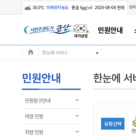
구름많음
문화
30.0℃
미세먼지농도
좋음 6㎍/㎥
2026-08-08 현재
시
민원안내
민
전
한눈에 서비스
군산새만금
민원안내
소통참여
생활복지
경제산업
정보공개
군산소개
전북소개
주
군산에서 시작되는 새만금
전북특별자치도 소개
군산사랑상품권
민원창구안내
정보공개제도
복지/보건
시정알림
군산시 비전
체
권
민원이용안내
시정소식
인구정책
상품권 안내
제도안내
전북특별자치도란?
메
민원안내
한눈에 서
민원수수료
시험/채용
통합돌봄
상품권 공지사항
비공개대상정보
전북특별자치도 용어 Q&A
뉴
도
종합민원창구
보도자료
주민복지
상품권 Q&A
불복구제절차
자료실
시
아름다운 배려창구
행사안내
아동/청소년
상품권 이용규약
수수료
열
민원창구안내
홍보영상 게시판
토지정보민원창구
행사일정표
여성/가족
판매대행점 조회
정보공개서식
림
군
대표전화
대표전화
대표전화
대표전화
대표전화
대표전화
대표전화
대표전화
063-454-4000
063-454-4000
063-454-4000
063-454-4000
063-454-4000
063-454-4000
063-454-4000
063-454-4000
열
여권 민원
무인민원발급기
교육안내
노인복지
지류상품권 재고조회
림
유형선택
산
보건소식
장애인복지
부서 및 담당자 연락처
부서 및 담당자 연락처
부서 및 담당자 연락처
부서 및 담당자 연락처
부서 및 담당자 연락처
부서 및 담당자 연락처
부서 및 담당자 연락처
부서 및 담당자 연락처
건
열
차량 민원
고시공고
사회서비스(바우처)