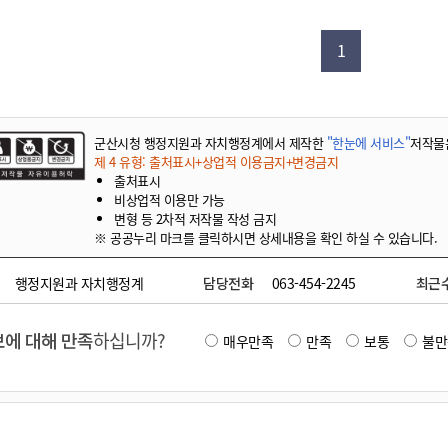
기부자 예우제
기부자 명예의 전당
1
기금사업
군산시 답례품
고향사랑기부제 소식
군산시청 행정지원과 자치행정계에서 제작한
"한눈에 서비스"
저작물
제 4 유형: 출처표시+상업적 이용금지+변경금지
출처표시
비상업적 이용만 가능
변형 등 2차적 저작물 작성 금지
※ 공공누리 마크를 클릭하시면 상세내용을 확인 하실 수 있습니다.
행정지원과 자치행정계
담당전화
063-454-2245
최근
에 대해 만족
하십니까?
매우만족
만족
보통
불만