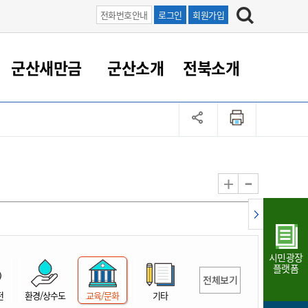
전화번호안내
로그인
회원가입
군산새만금
군산소개
전북소개
정 대응
족관계
부서/업무
RE100의 중심 새만금
도시/공원/주택
산업인프라
정책실명제
토지/건축
읍면동 안내
군산새만금 홍보 영상
조직운영6대지표
농업/축산업
도시재생
지방세
족관계
도시계획/지구단위계획
군산국가산업단지
정책실명제 안내
지방세
도시재생사업
민선8기 농업비전/발전방
공무원 정원
향
-
+
공원녹지
군산2국가산업단지
국민신청실명제안내
지방세환급금신청
도시재생(현장)지원센터
과장급이상 상위직 비율
농산물 유통
식
주택
새만금산업단지
정책실명제 중점관리 대상
지방세 상담챗봇
도시재생시설 현황
공무원 1인당 주민수
가축방역
자료실
자유무역지역
도시재생 공지/행사
현장공무원 비율
동물복지
지방산업단지
재정규모대비 인건비운영
시민광장
농공단지
실국본부수
플랫폼
전체보기
림 서비
산업단지 지도
내고장 알리미
전
환경/상수도
교육/문화
기타
구
항만/여객/공항/철도/컨벤