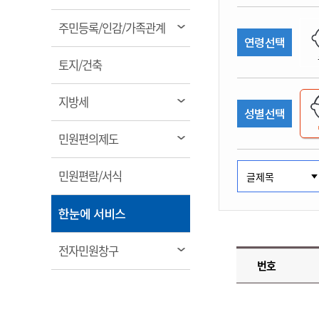
림
계약정보공개
전화번호안내
전화번호안내
전화번호안내
전화번호안내
전화번호안내
전화번호안내
전화번호안내
전화번호안내
군산시보
장사정보
열
주민등록/인감/가족관계
입찰/계약정보
연령선택
읍면동소식
주민복지 안내서
주요시책
림
수산업
찾아오시는길
찾아오시는길
찾아오시는길
찾아오시는길
찾아오시는길
찾아오시는길
찾아오시는길
찾아오시는길
용역과제
열
민원편의제도
토지/건축
웹진 열린군산
시정계획
어업현황
림
타기관소식
민원 1회방문 처리제
주요업무
수산물 안전정보
열
지방세
성별선택
어디서나 민원처리제
시정백서
림
군산수산물 소비촉진행사
상품권 구매 사용 및 관리
사전심사 청구제도
열
민원편의제도
군산 특화 수산물
림
민원인 후견인제
열
민원편람/서식
복합민원 상담예약제
림
폐업신고 원스톱서비스
열
한눈에 서비스
납세자 보호관제도
림
『안심상속』 원스톱 서비
열
전자민원창구
스
번호
림