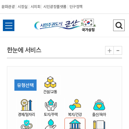
문화관광
시장실
시의회
시민광장플랫폼
인구정책
시
전
검
민
체
색
메
하
-
+
한눈에 서비스
주
뉴
기
열
권
기
도
유형선택
시
건설/교통
군
경제/일자리
토지/주택
복지/건강
출산/육아
산