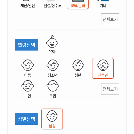
재난/안전
환경/상수도
교육/문화
기타
전체보기
연령선택
유아
아동
청소년
청년
신중년
전체보기
노인
복합
성별선택
남성