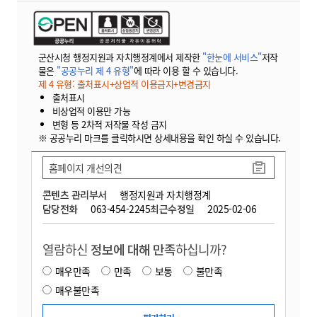
군산시청 행정지원과 자치행정계에서 제작한
"한눈에 서비스"
저작
물은
"공공누리 제 4 유형"
에 따라 이용 할 수 있습니다.
제 4 유형: 출처표시+상업적 이용금지+변경금지
출처표시
비상업적 이용만 가능
변형 등 2차적 저작물 작성 금지
※ 공공누리 마크를 클릭하시면 상세내용을 확인 하실 수 있습니다.
홈페이지 개선의견
콘텐츠 관리부서
행정지원과 자치행정계
담당전화
063-454-2245
최근수정일
2025-02-06
열람하신
정보에 대해 만족
하십니까?
매우만족
만족
보통
불만족
매우불만족