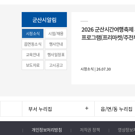
군산시알림
2026 군산시간여행축제
시정소식
시험/채용
프로그램(프리마켓/주전
(municipal
읍면동소식
행사안내
news)
교육안내
행사일정표
보도자료
고시공고
시정소식 | 26.07.30
부서 누리집
읍/면/동 누리집
개인정보처리방침
저작권 정책
영상정보