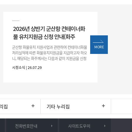
2026년 상반기 군산항 컨테이너화
물 유치지원금 신청 안내(화주
군산항 화물유치 지원사업과 관련하여 컨테이너화물
MORE
처리실적에 따른 화물유치지원금을 지급하고자 하오
니, 해당되는 화주께서는 다음과 같이 지원금을 신청
하시기 바랍니다. 1. 해당기간 : ‘25. 11. 1. ~ '26. 4. 30.
시정소식 | 26.07.29
(6개월
리집
기타 누리집
전화번호안내
사이트도우미