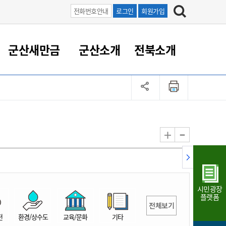
전화번호안내
로그인
회원가입
군산새만금
군산소개
전북소개
정 대응
족관계
부서/업무
RE100의 중심 새만금
도시/공원/주택
산업인프라
정책실명제
토지/건축
읍면동 안내
군산새만금 홍보 영상
조직운영6대지표
농업/축산업
도시재생
지방세
족관계
도시계획/지구단위계획
군산국가산업단지
정책실명제 안내
지방세
도시재생사업
민선8기 농업비전/발전방
공무원 정원
향
-
+
공원녹지
군산2국가산업단지
국민신청실명제안내
지방세환급금신청
도시재생(현장)지원센터
과장급이상 상위직 비율
농산물 유통
식
주택
새만금산업단지
정책실명제 중점관리 대상
지방세 상담챗봇
도시재생시설 현황
공무원 1인당 주민수
가축방역
자료실
자유무역지역
도시재생 공지/행사
현장공무원 비율
동물복지
지방산업단지
재정규모대비 인건비운영
시민광장
농공단지
실국본부수
플랫폼
전체보기
림 서비
산업단지 지도
내고장 알리미
전
환경/상수도
교육/문화
기타
구
항만/여객/공항/철도/컨벤