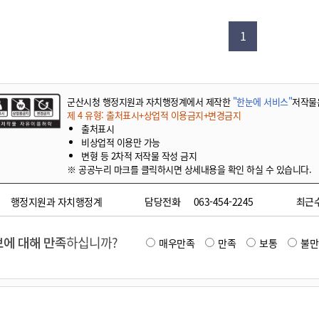
기부자 예우제
기부자 명예의 전당
1
기금사업
군산시 답례품
고향사랑기부제 소식
군산시청 행정지원과 자치행정계에서 제작한
"한눈에 서비스"
저작물
제 4 유형: 출처표시+상업적 이용금지+변경금지
출처표시
비상업적 이용만 가능
변형 등 2차적 저작물 작성 금지
※ 공공누리 마크를 클릭하시면 상세내용을 확인 하실 수 있습니다.
행정지원과 자치행정계
담당전화
063-454-2245
최근
에 대해 만족
하십니까?
매우만족
만족
보통
불만