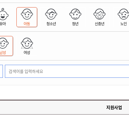
위원회 현황
공공데이터 개방
업무추진비공
군산시 무상교통
공부의 명수
정부24
위원회 명단공개
공공데이터 개방
예산/재정
법률정보
국민신문고
건설
부동산
에너지
유아
아동
청소년
청년
신중년
노인
환경
청소
위생
위원회 회의록 공개
공공데이터 수요조사
민원편람/서식
한눈에 서비스
전자가족관계등록
예산안내
조례규칙 입법예고
경제동향
도로/가로등
부동산 정보
태양광
환경선언문
청소정보
공중위생
재정공시
조례규칙 입법예고(구)
물가정보
자전거
주소/건축/지적/지리정보
가스/석유
인터넷등기소
환경기본정보
대형폐기물 배출신고
위생용품 제조업
결산보고서
법률정보 관련사이트
사회조사
조상땅찾기
국세청홈택스
남성
여성
화학물질 관리지도
공모사업
생활쓰레기 처리요령
식품위생
중기지방재정계획
사업체조
위택스
미세먼지 대응
음식물쓰레기 처리요령
문화 콘텐츠업
투자심사
통계연보
부동산통합민원
환경영향평가
폐기물 처리시설 현황
예산낭비신고
청년통계
체육
공공데이터포털
석면해체 건축물정보
보조금 부정수급 신고
주민등록
새올전자민원창구
체육시설 안내
환경오염업소 공개
공유재산
체류외국
군산시체육회
환경 관련사이트
재정용어사전
생활체육 공지
지원사업
군산시 고향사랑기부제
고향사랑기부제 소개
군산상품