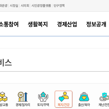
화관광
시장실
시의회
시민광장플랫폼
인구정책
소통참여
생활복지
경제산업
정보공개
새만금 해양거점도시 군산
정보공개 목록/청구
시민참여서비스
여권 민원
기업지원
교육
군산시 소개
군산시 관할권 주요논리
각종 신고/민원
사전정보공표
일자리/창업
차량 민원
상하수도
시청안내
새만금 관할구역 결
주민등록/인감/가
교통안내
기업목록
인사운영
SNS소식
여권발급안내
시민광장플랫폼
교육지원
투자기업 인센티브
정보공개 목록/청구
군산 현황
차량등록사업소 안내
하수도 계획
군산시 명장
사전정보공표
청사종합안내
주민등록/인감/가
시내버스
일반기업 목록
2022년도 통계
조직도
비스
여권 서식
시장에게 바란다
평생교육
기업지원정책
군산의 역사
차량 신규/이전 등록
상수도시설
구인구직
수시공표
전화번호안내
각종서식
택시
사회적경제기업
2023년도 통계
업무
나의민원
학자금대출이자지원
경제 공지/서식
수상현황
저당권 설정/말소 등록
수질검사
청년뜰(청년센터/창업센터)
부서별 팩스번호
시외버스/고속버스
공장 검색
2024년도 통계
부서소
나도한마디
우리아이 꿈탐험 지원사업
기업애로해소SOS
자연지리특성
등록원부 열람/발급
상수도/하수도 요금
시청 오시는 길
철도/항공
2025년도 통계
부서별 
군산시사회적경제지원센터
칭찬합시다
시민정보화교육
강소연구개발특구
행정구역/행정지도
자동차 등록 서식
요금조회납부시스템
여객선
설문조사
부모학교예약시스템
자매결연/국제협력 도시
자동차 과태료 조회 및 납부
공공하수처리시설
교통 관련사이트
일자리 지원사업
자원봉사참여
군산어린이시청
군산의 상징
자동차 정기(종합)검사 기
주정차단속 문자알
일자리지원센터
설/교통
경제/일자리
토지/주택
복지/건강
출산/육아
재난/안
간조회 및 검사예약
스
전자민원창
적극행정
디지털배움터