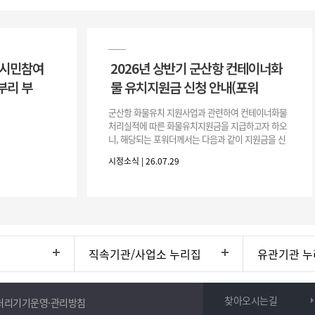
 시민참여
2026년 상반기 군산항 컨테이너화
부리 부
물 유치지원금 신청 안내(포워
군산항 화물유치 지원사업과 관련하여 컨테이너화물
처리실적에 따른 화물유치지원금을 지급하고자 하오
니, 해당되는 포워더께서는 다음과 같이 지원금을 신
청하시기 바랍니다. 1. 해당기간 : ‘25. 11. 1. ~ '26. 4.
시정소식 | 26.07.29
30.(6개
직속기관/사업소 누리집
유관기관 누
찾아오시는길
처리기기운영·관리방침