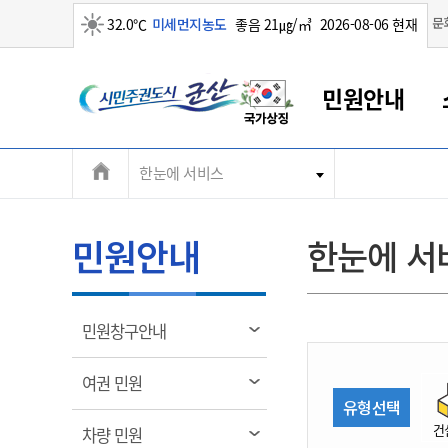
맑음
문
32.0℃
미세먼지농도
좋음 21㎍/㎥
2026-08-06 현재
시
민원안내
민
전
한눈에 서비스
군산새만금
민원안내
소통참여
생활복지
경제산업
정보공개
군산소개
전북소개
주
군산에서 시작되는 새만금
전북특별자치도 소개
군산사랑상품권
민원창구안내
정보공개제도
복지/보건
시정알림
군산시 비전
체
권
민원이용안내
시정소식
인구정책
상품권 안내
제도안내
전북특별자치도란?
메
민원안내
한눈에 서
민원수수료
시험/채용
통합돌봄
상품권 공지사항
비공개대상정보
전북특별자치도 용어 Q&A
뉴
도
종합민원창구
보도자료
주민복지
상품권 Q&A
불복구제절차
자료실
시
아름다운 배려창구
행사안내
아동/청소년
상품권 이용규약
수수료
열
민원창구안내
홍보영상 게시판
토지정보민원창구
행사일정표
여성/가족
판매대행점 조회
정보공개서식
림
군
대표전화
대표전화
대표전화
대표전화
대표전화
대표전화
대표전화
대표전화
063-454-4000
063-454-4000
063-454-4000
063-454-4000
063-454-4000
063-454-4000
063-454-4000
063-454-4000
열
여권 민원
무인민원발급기
교육안내
노인복지
지류상품권 재고조회
림
유형선택
산
보건소식
장애인복지
부서 및 담당자 연락처
부서 및 담당자 연락처
부서 및 담당자 연락처
부서 및 담당자 연락처
부서 및 담당자 연락처
부서 및 담당자 연락처
부서 및 담당자 연락처
부서 및 담당자 연락처
건
열
차량 민원
고시공고
사회서비스(바우처)