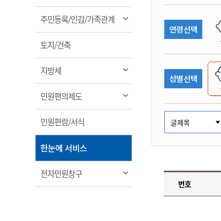
림
계약정보공개
전화번호안내
전화번호안내
전화번호안내
전화번호안내
전화번호안내
전화번호안내
전화번호안내
전화번호안내
군산시보
장사정보
열
주민등록/인감/가족관계
입찰/계약정보
연령선택
읍면동소식
주민복지 안내서
주요시책
림
수산업
찾아오시는길
찾아오시는길
찾아오시는길
찾아오시는길
찾아오시는길
찾아오시는길
찾아오시는길
찾아오시는길
용역과제
열
민원편의제도
토지/건축
웹진 열린군산
시정계획
어업현황
림
타기관소식
민원 1회방문 처리제
주요업무
수산물 안전정보
열
지방세
성별선택
어디서나 민원처리제
시정백서
림
군산수산물 소비촉진행사
상품권 구매 사용 및 관리
사전심사 청구제도
열
민원편의제도
군산 특화 수산물
림
민원인 후견인제
열
민원편람/서식
복합민원 상담예약제
림
폐업신고 원스톱서비스
열
한눈에 서비스
납세자 보호관제도
림
『안심상속』 원스톱 서비
열
전자민원창구
스
번호
림