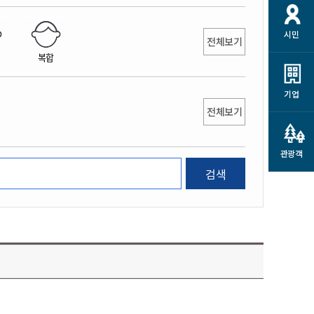
개
재정정보 공개
공공저작물
션
시민
통계정보
행정규제개혁
전체보기
소상공인 지원
복합
민방위/재난안전
시스템
행정규제개혁안내
고유가 피해지원금
민방위
규제신문고
군산사랑배달 배달의명수
기업
재난안전
전체보기
규제입증요청
카드수수료 지원
풍수해보험
사
규제정보포털
소상공인지원
재해예방
관광객
관련기관 안내
검색
군산시착한가격업소
시민대상보험
통계
영조물 배상보험
인 현황
군산시민 안전보험
군산시민 자전거보험
군산 상품
농업인안전보험 농가부담
 가이드북
금 지원사업