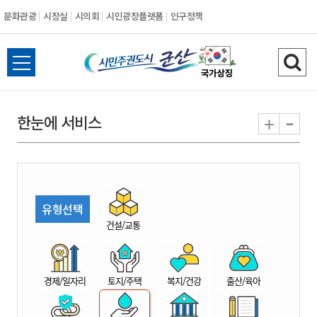
문화관광
시장실
시의회
시민광장플랫폼
인구정책
시
전
검
민
체
색
메
하
-
+
한눈에 서비스
주
뉴
기
열
권
기
도
유형선택
시
건설/교통
군
경제/일자리
토지/주택
복지/건강
출산/육아
산