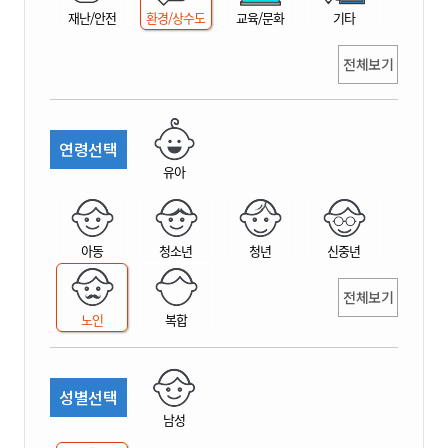
재난/안전
환경/상수도
교육/문화
기타
전체보기
연령선택
유아
아동
청소년
청년
신중년
전체보기
노인
복합
성별선택
남성