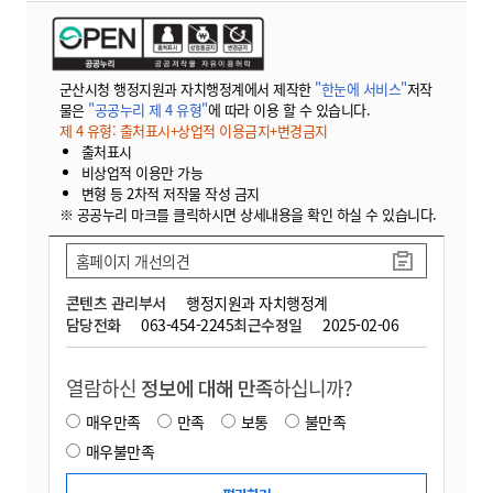
군산시청 행정지원과 자치행정계에서 제작한
"한눈에 서비스"
저작
물은
"공공누리 제 4 유형"
에 따라 이용 할 수 있습니다.
제 4 유형: 출처표시+상업적 이용금지+변경금지
출처표시
비상업적 이용만 가능
변형 등 2차적 저작물 작성 금지
※ 공공누리 마크를 클릭하시면 상세내용을 확인 하실 수 있습니다.
홈페이지 개선의견
콘텐츠 관리부서
행정지원과 자치행정계
담당전화
063-454-2245
최근수정일
2025-02-06
열람하신
정보에 대해 만족
하십니까?
매우만족
만족
보통
불만족
매우불만족