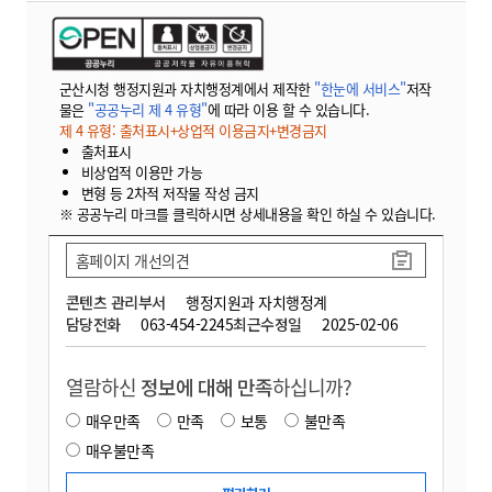
군산시청 행정지원과 자치행정계에서 제작한
"한눈에 서비스"
저작
물은
"공공누리 제 4 유형"
에 따라 이용 할 수 있습니다.
제 4 유형: 출처표시+상업적 이용금지+변경금지
출처표시
비상업적 이용만 가능
변형 등 2차적 저작물 작성 금지
※ 공공누리 마크를 클릭하시면 상세내용을 확인 하실 수 있습니다.
홈페이지 개선의견
콘텐츠 관리부서
행정지원과 자치행정계
담당전화
063-454-2245
최근수정일
2025-02-06
열람하신
정보에 대해 만족
하십니까?
매우만족
만족
보통
불만족
매우불만족