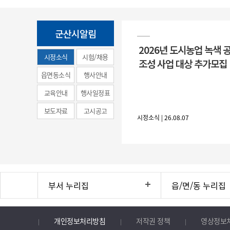
군산시알림
2026년 도시농업 녹색 
시정소식
시험/채용
조성 사업 대상 추가모집
(municipal
읍면동소식
행사안내
news)
교육안내
행사일정표
보도자료
고시공고
시정소식 | 26.08.07
부서 누리집
읍/면/동 누리집
개인정보처리방침
저작권 정책
영상정보