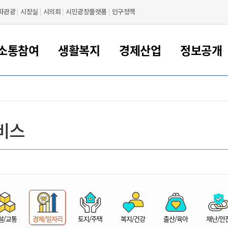
화관광
시장실
시의회
시민광장플랫폼
인구정책
소통참여
생활복지
경제산업
정보공개
새만금 해양거점도시 군산
정보공개 목록/청구
시민참여서비스
여권 민원
기업지원
교육
군산시 소개
군산시 관할권 주요논리
각종 신고/민원
사전정보공표
일자리/창업
차량 민원
상하수도
시청안내
새만금 관할구역 결
주민등록/인감/가
교통안내
기업목록
인사운영
SNS소식
여권발급안내
시민광장플랫폼
교육지원
투자기업 인센티브
정보공개 목록/청구
군산 현황
차량등록사업소 안내
하수도 계획
군산시 명장
사전정보공표
청사종합안내
주민등록/인감/가
시내버스
일반기업 목록
2022년도 통계
조직도
비스
여권 서식
시장에게 바란다
평생교육
기업지원정책
군산의 역사
차량 신규/이전 등록
상수도시설
구인구직
수시공표
전화번호안내
각종서식
택시
사회적경제기업
2023년도 통계
업무
나의민원
학자금대출이자지원
경제 공지/서식
수상현황
저당권 설정/말소 등록
수질검사
청년뜰(청년센터/창업센터)
부서별 팩스번호
시외버스/고속버스
공장 검색
2024년도 통계
부서소
나도한마디
우리아이 꿈탐험 지원사업
기업애로해소SOS
자연지리특성
등록원부 열람/발급
상수도/하수도 요금
시청 오시는 길
철도/항공
2025년도 통계
부서별 
군산시사회적경제지원센터
칭찬합시다
시민정보화교육
강소연구개발특구
행정구역/행정지도
자동차 등록 서식
요금조회납부시스템
여객선
설문조사
부모학교예약시스템
자매결연/국제협력 도시
자동차 과태료 조회 및 납부
공공하수처리시설
교통 관련사이트
일자리 지원사업
자원봉사참여
군산어린이시청
군산의 상징
자동차 정기(종합)검사 기
주정차단속 문자알
일자리지원센터
설/교통
경제/일자리
토지/주택
복지/건강
출산/육아
재난/안
간조회 및 검사예약
스
전자민원창
적극행정
디지털배움터