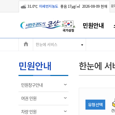
구름많음
문
31.0℃
미세먼지농도
좋음 17㎍/㎥
2026-08-09 현재
시
민원안내
민
전
한눈에 서비스
군산새만금
민원안내
소통참여
생활복지
경제산업
정보공개
군산소개
전북소개
주
군산에서 시작되는 새만금
전북특별자치도 소개
군산사랑상품권
민원창구안내
정보공개제도
복지/보건
시정알림
군산시 비전
체
권
민원이용안내
시정소식
인구정책
상품권 안내
제도안내
전북특별자치도란?
메
민원안내
한눈에 서
민원수수료
시험/채용
통합돌봄
상품권 공지사항
비공개대상정보
전북특별자치도 용어 Q&A
뉴
도
종합민원창구
보도자료
주민복지
상품권 Q&A
불복구제절차
자료실
시
아름다운 배려창구
행사안내
아동/청소년
상품권 이용규약
수수료
열
민원창구안내
홍보영상 게시판
토지정보민원창구
행사일정표
여성/가족
판매대행점 조회
정보공개서식
림
군
대표전화
대표전화
대표전화
대표전화
대표전화
대표전화
대표전화
대표전화
063-454-4000
063-454-4000
063-454-4000
063-454-4000
063-454-4000
063-454-4000
063-454-4000
063-454-4000
열
여권 민원
무인민원발급기
교육안내
노인복지
지류상품권 재고조회
림
유형선택
산
보건소식
장애인복지
부서 및 담당자 연락처
부서 및 담당자 연락처
부서 및 담당자 연락처
부서 및 담당자 연락처
부서 및 담당자 연락처
부서 및 담당자 연락처
부서 및 담당자 연락처
부서 및 담당자 연락처
건
열
차량 민원
고시공고
사회서비스(바우처)