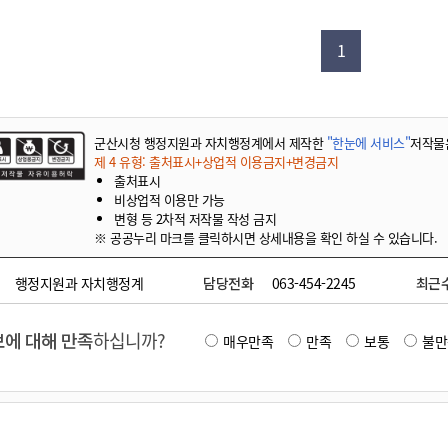
기부자 예우제
기부자 명예의 전당
1
기금사업
군산시 답례품
고향사랑기부제 소식
군산시청 행정지원과 자치행정계에서 제작한
"한눈에 서비스"
저작물
제 4 유형: 출처표시+상업적 이용금지+변경금지
출처표시
비상업적 이용만 가능
변형 등 2차적 저작물 작성 금지
※ 공공누리 마크를 클릭하시면 상세내용을 확인 하실 수 있습니다.
행정지원과 자치행정계
담당전화
063-454-2245
최근
에 대해 만족
하십니까?
매우만족
만족
보통
불만