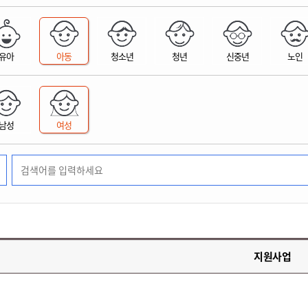
위원회 현황
공공데이터 개방
업무추진비공
군산시 무상교통
공부의 명수
정부24
위원회 명단공개
공공데이터 개방
예산/재정
법률정보
국민신문고
건설
부동산
에너지
유아
아동
청소년
청년
신중년
노인
환경
청소
위생
위원회 회의록 공개
공공데이터 수요조사
민원편람/서식
한눈에 서비스
전자가족관계등록
예산안내
조례규칙 입법예고
경제동향
도로/가로등
부동산 정보
태양광
환경선언문
청소정보
공중위생
재정공시
조례규칙 입법예고(구)
물가정보
자전거
주소/건축/지적/지리정보
가스/석유
인터넷등기소
환경기본정보
대형폐기물 배출신고
위생용품 제조업
결산보고서
법률정보 관련사이트
사회조사
조상땅찾기
국세청홈택스
남성
여성
화학물질 관리지도
공모사업
생활쓰레기 처리요령
식품위생
중기지방재정계획
사업체조
위택스
미세먼지 대응
음식물쓰레기 처리요령
문화 콘텐츠업
투자심사
통계연보
부동산통합민원
환경영향평가
폐기물 처리시설 현황
예산낭비신고
청년통계
체육
공공데이터포털
석면해체 건축물정보
보조금 부정수급 신고
주민등록
새올전자민원창구
체육시설 안내
환경오염업소 공개
공유재산
체류외국
군산시체육회
환경 관련사이트
재정용어사전
생활체육 공지
지원사업
군산시 고향사랑기부제
고향사랑기부제 소개
군산상품