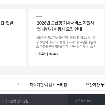
공간(텃밭)
2026년 군산형 가사서비스 지원사
업 하반기 이용자 모집 안내
※붙임의 공고문을 필히 확인 바랍니다.(8.11.게시예
정) 맞벌이·다자녀 가정 등의 가사노동 부담을 경감하
고 일·생활 균형 지원을 위한 「군산형 가사서비스 지
원사업」하반기 이용자를 다음과 같이 추가 모집하오
시정소식 | 26.08.07
니 많은 참여 바랍니다. 1
직속기관/사업소 누리집
유관기관 누
찾아오시는길
처리기기운영·관리방침