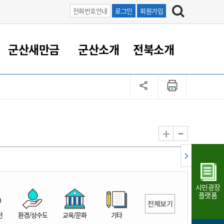
전화번호안내
로그인
회원가입
군산새만금
군산소개
전북소개
정 대응
족관계
부서/업무
RE100의 중심 새만금
도시/공원/주택
산업인프라
정책실명제
토지/건축
읍면동 안내
군산새만금 홍보 영상
조직운영6대지표
농업/축산업
도시재생
지방세
족관계
도시계획/지구단위계획
군산국가산업단지
정책실명제 안내
지방세
도시재생사업
민선8기 농업비전/발전방
공무원 정원
향
-
+
공원녹지
군산2국가산업단지
국민신청실명제안내
지방세환급금신청
도시재생(현장)지원센터
과장급이상 상위직 비율
농산물 유통
식
주택
새만금산업단지
정책실명제 중점관리 대상
지방세 상담챗봇
도시재생시설 현황
공무원 1인당 주민수
가축방역
자료실
자유무역지역
도시재생 공지/행사
현장공무원 비율
동물복지
지방산업단지
재정규모대비 인건비운영
시민광장
농공단지
실국본부수
플랫폼
전체보기
림 서비
산업단지 지도
내고장 알리미
전
환경/상수도
교육/문화
기타
구
항만/여객/공항/철도/컨벤