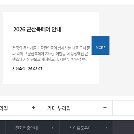
2026 군산북페어 안내
전국의 독서가들과 출판인들이 함께하는 대표 도서 문
MORE
화 축제 「군산북페어 2026」이한층 더 풍성해진 콘
텐츠와 커진 규모로 개최되오니, 시민 및 방문객 여러
분의 많은 관심과 참여 바랍니다.□ 행사 개요행사 기
시정소식 | 26.08.07
간: 2026. 8. 28.
리집
기타 누리집
전화번호안내
사이트도우미