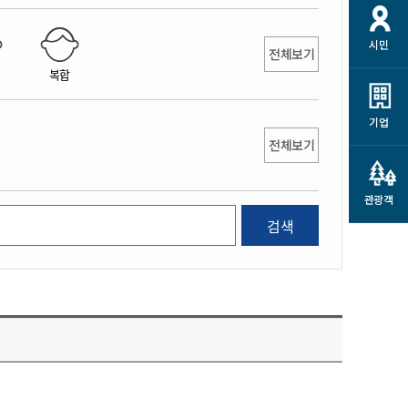
개
재정정보 공개
공공저작물
션
시민
통계정보
행정규제개혁
전체보기
소상공인 지원
복합
민방위/재난안전
시스템
행정규제개혁안내
고유가 피해지원금
민방위
규제신문고
군산사랑배달 배달의명수
기업
재난안전
전체보기
규제입증요청
카드수수료 지원
풍수해보험
사
규제정보포털
소상공인지원
재해예방
관광객
관련기관 안내
검색
군산시착한가격업소
시민대상보험
통계
영조물 배상보험
인 현황
군산시민 안전보험
군산시민 자전거보험
군산 상품
농업인안전보험 농가부담
 가이드북
금 지원사업