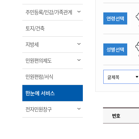
림
계약정보공개
전화번호안내
전화번호안내
전화번호안내
전화번호안내
전화번호안내
전화번호안내
전화번호안내
전화번호안내
군산시보
장사정보
열
주민등록/인감/가족관계
입찰/계약정보
연령선택
읍면동소식
주민복지 안내서
주요시책
림
수산업
찾아오시는길
찾아오시는길
찾아오시는길
찾아오시는길
찾아오시는길
찾아오시는길
찾아오시는길
찾아오시는길
용역과제
열
민원편의제도
토지/건축
웹진 열린군산
시정계획
어업현황
림
타기관소식
민원 1회방문 처리제
주요업무
수산물 안전정보
열
지방세
성별선택
어디서나 민원처리제
시정백서
림
군산수산물 소비촉진행사
상품권 구매 사용 및 관리
사전심사 청구제도
열
민원편의제도
군산 특화 수산물
림
민원인 후견인제
열
민원편람/서식
복합민원 상담예약제
림
폐업신고 원스톱서비스
열
한눈에 서비스
납세자 보호관제도
림
『안심상속』 원스톱 서비
열
전자민원창구
스
번호
림