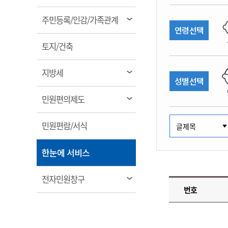
림
계약정보공개
전화번호안내
전화번호안내
전화번호안내
전화번호안내
전화번호안내
전화번호안내
전화번호안내
전화번호안내
군산시보
장사정보
열
주민등록/인감/가족관계
입찰/계약정보
연령선택
읍면동소식
주민복지 안내서
주요시책
림
수산업
찾아오시는길
찾아오시는길
찾아오시는길
찾아오시는길
찾아오시는길
찾아오시는길
찾아오시는길
찾아오시는길
용역과제
열
민원편의제도
토지/건축
웹진 열린군산
시정계획
어업현황
림
타기관소식
민원 1회방문 처리제
주요업무
수산물 안전정보
열
지방세
성별선택
어디서나 민원처리제
시정백서
림
군산수산물 소비촉진행사
상품권 구매 사용 및 관리
사전심사 청구제도
열
민원편의제도
군산 특화 수산물
림
민원인 후견인제
열
민원편람/서식
복합민원 상담예약제
림
폐업신고 원스톱서비스
열
한눈에 서비스
납세자 보호관제도
림
『안심상속』 원스톱 서비
열
전자민원창구
스
번호
림