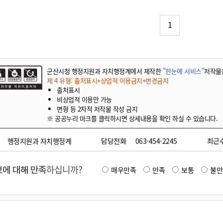
기부자 예우제
기부자 명예의 전당
1
기금사업
군산시 답례품
고향사랑기부제 소식
군산시청 행정지원과 자치행정계에서 제작한
"한눈에 서비스"
저작물
제 4 유형: 출처표시+상업적 이용금지+변경금지
출처표시
비상업적 이용만 가능
변형 등 2차적 저작물 작성 금지
※ 공공누리 마크를 클릭하시면 상세내용을 확인 하실 수 있습니다.
행정지원과 자치행정계
담당전화
063-454-2245
최근
에 대해 만족
하십니까?
매우만족
만족
보통
불만