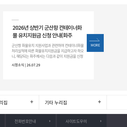
2026년 상반기 군산항 컨테이너화
물 유치지원금 신청 안내(화주
군산항 화물유치 지원사업과 관련하여 컨테이너화물
MORE
처리실적에 따른 화물유치지원금을 지급하고자 하오
니, 해당되는 화주께서는 다음과 같이 지원금을 신청
하시기 바랍니다. 1. 해당기간 : ‘25. 11. 1. ~ '26. 4. 30.
시정소식 | 26.07.29
(6개월
리집
기타 누리집
전화번호안내
사이트도우미