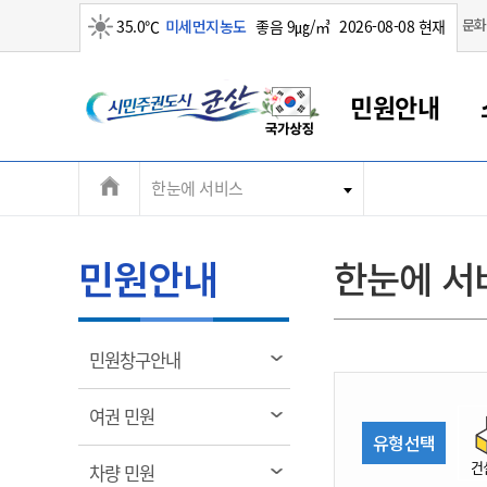
맑음
문화
35.0℃
미세먼지농도
좋음 9㎍/㎥
2026-08-08 현재
시
민원안내
민
전
한눈에 서비스
군산새만금
민원안내
소통참여
생활복지
경제산업
정보공개
군산소개
전북소개
주
군산에서 시작되는 새만금
전북특별자치도 소개
군산사랑상품권
민원창구안내
정보공개제도
복지/보건
시정알림
군산시 비전
체
권
민원이용안내
시정소식
인구정책
상품권 안내
제도안내
전북특별자치도란?
메
민원안내
한눈에 서
민원수수료
시험/채용
통합돌봄
상품권 공지사항
비공개대상정보
전북특별자치도 용어 Q&A
뉴
도
종합민원창구
보도자료
주민복지
상품권 Q&A
불복구제절차
자료실
시
아름다운 배려창구
행사안내
아동/청소년
상품권 이용규약
수수료
열
민원창구안내
홍보영상 게시판
토지정보민원창구
행사일정표
여성/가족
판매대행점 조회
정보공개서식
림
군
대표전화
대표전화
대표전화
대표전화
대표전화
대표전화
대표전화
대표전화
063-454-4000
063-454-4000
063-454-4000
063-454-4000
063-454-4000
063-454-4000
063-454-4000
063-454-4000
열
여권 민원
무인민원발급기
교육안내
노인복지
지류상품권 재고조회
림
유형선택
산
보건소식
장애인복지
부서 및 담당자 연락처
부서 및 담당자 연락처
부서 및 담당자 연락처
부서 및 담당자 연락처
부서 및 담당자 연락처
부서 및 담당자 연락처
부서 및 담당자 연락처
부서 및 담당자 연락처
건
열
차량 민원
고시공고
사회서비스(바우처)