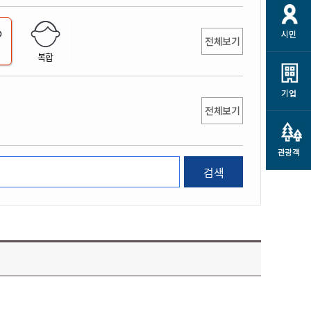
개
재정정보 공개
공공저작물
션
시민
통계정보
행정규제개혁
전체보기
소상공인 지원
복합
민방위/재난안전
시스템
행정규제개혁안내
고유가 피해지원금
민방위
규제신문고
군산사랑배달 배달의명수
기업
재난안전
전체보기
규제입증요청
카드수수료 지원
풍수해보험
사
규제정보포털
소상공인지원
재해예방
관광객
관련기관 안내
검색
군산시착한가격업소
시민대상보험
통계
영조물 배상보험
인 현황
군산시민 안전보험
군산시민 자전거보험
군산 상품
농업인안전보험 농가부담
 가이드북
금 지원사업