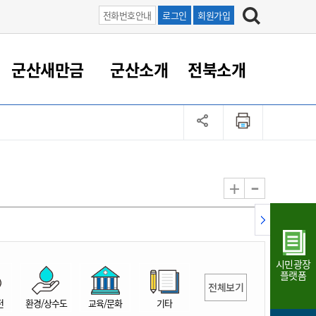
전화번호안내
로그인
회원가입
군산새만금
군산소개
전북소개
정 대응
족관계
부서/업무
RE100의 중심 새만금
도시/공원/주택
산업인프라
정책실명제
토지/건축
읍면동 안내
군산새만금 홍보 영상
조직운영6대지표
농업/축산업
도시재생
지방세
족관계
도시계획/지구단위계획
군산국가산업단지
정책실명제 안내
지방세
도시재생사업
민선8기 농업비전/발전방
공무원 정원
향
-
+
공원녹지
군산2국가산업단지
국민신청실명제안내
지방세환급금신청
도시재생(현장)지원센터
과장급이상 상위직 비율
농산물 유통
식
주택
새만금산업단지
정책실명제 중점관리 대상
지방세 상담챗봇
도시재생시설 현황
공무원 1인당 주민수
가축방역
자료실
자유무역지역
도시재생 공지/행사
현장공무원 비율
동물복지
지방산업단지
재정규모대비 인건비운영
시민광장
농공단지
실국본부수
플랫폼
전체보기
림 서비
산업단지 지도
내고장 알리미
전
환경/상수도
교육/문화
기타
구
항만/여객/공항/철도/컨벤