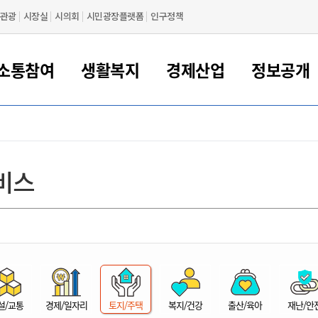
관광
시장실
시의회
시민광장플랫폼
인구정책
소통참여
생활복지
경제산업
정보공개
새만금 해양거점도시 군산
정보공개 목록/청구
시민참여서비스
여권 민원
기업지원
교육
군산시 소개
군산시 관할권 주요논리
각종 신고/민원
사전정보공표
일자리/창업
차량 민원
상하수도
시청안내
새만금 관할구역 결
주민등록/인감/가
교통안내
기업목록
인사운영
SNS소식
여권발급안내
시민광장플랫폼
교육지원
투자기업 인센티브
정보공개 목록/청구
군산 현황
차량등록사업소 안내
하수도 계획
군산시 명장
사전정보공표
청사종합안내
주민등록/인감/가
시내버스
일반기업 목록
2022년도 통계
조직도
비스
여권 서식
시장에게 바란다
평생교육
기업지원정책
군산의 역사
차량 신규/이전 등록
상수도시설
구인구직
수시공표
전화번호안내
각종서식
택시
사회적경제기업
2023년도 통계
업무
나의민원
학자금대출이자지원
경제 공지/서식
수상현황
저당권 설정/말소 등록
수질검사
청년뜰(청년센터/창업센터)
부서별 팩스번호
시외버스/고속버스
공장 검색
2024년도 통계
부서소
나도한마디
우리아이 꿈탐험 지원사업
기업애로해소SOS
자연지리특성
등록원부 열람/발급
상수도/하수도 요금
시청 오시는 길
철도/항공
2025년도 통계
부서별 
군산시사회적경제지원센터
칭찬합시다
시민정보화교육
강소연구개발특구
행정구역/행정지도
자동차 등록 서식
요금조회납부시스템
여객선
설문조사
부모학교예약시스템
자매결연/국제협력 도시
자동차 과태료 조회 및 납부
공공하수처리시설
교통 관련사이트
일자리 지원사업
자원봉사참여
군산어린이시청
군산의 상징
자동차 정기(종합)검사 기
주정차단속 문자알
일자리지원센터
설/교통
경제/일자리
토지/주택
복지/건강
출산/육아
재난/안
간조회 및 검사예약
스
전자민원창
적극행정
디지털배움터