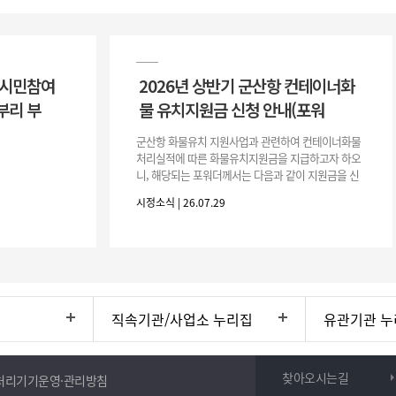
 시민참여
2026년 상반기 군산항 컨테이너화
부리 부
물 유치지원금 신청 안내(포워
군산항 화물유치 지원사업과 관련하여 컨테이너화물
처리실적에 따른 화물유치지원금을 지급하고자 하오
니, 해당되는 포워더께서는 다음과 같이 지원금을 신
청하시기 바랍니다. 1. 해당기간 : ‘25. 11. 1. ~ '26. 4.
시정소식 | 26.07.29
30.(6개
직속기관/사업소 누리집
유관기관 누
찾아오시는길
처리기기운영·관리방침