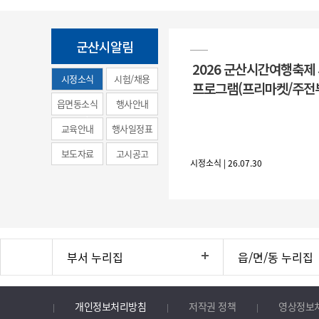
군산시알림
2026 군산시간여행축제
시정소식
시험/채용
프로그램(프리마켓/주전
(municipal
읍면동소식
행사안내
news)
교육안내
행사일정표
보도자료
고시공고
시정소식 | 26.07.30
부서 누리집
읍/면/동 누리집
개인정보처리방침
저작권 정책
영상정보