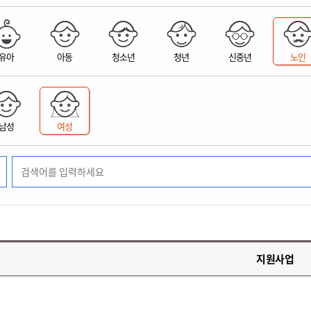
위원회 현황
공공데이터 개방
업무추진비공
군산시 무상교통
공부의 명수
정부24
위원회 명단공개
공공데이터 개방
예산/재정
법률정보
국민신문고
건설
부동산
에너지
유아
아동
청소년
청년
신중년
노인
환경
청소
위생
위원회 회의록 공개
공공데이터 수요조사
민원편람/서식
한눈에 서비스
전자가족관계등록
예산안내
조례규칙 입법예고
경제동향
도로/가로등
부동산 정보
태양광
환경선언문
청소정보
공중위생
재정공시
조례규칙 입법예고(구)
물가정보
자전거
주소/건축/지적/지리정보
가스/석유
인터넷등기소
환경기본정보
대형폐기물 배출신고
위생용품 제조업
결산보고서
법률정보 관련사이트
사회조사
조상땅찾기
국세청홈택스
남성
여성
화학물질 관리지도
공모사업
생활쓰레기 처리요령
식품위생
중기지방재정계획
사업체조
위택스
미세먼지 대응
음식물쓰레기 처리요령
문화 콘텐츠업
투자심사
통계연보
부동산통합민원
환경영향평가
폐기물 처리시설 현황
예산낭비신고
청년통계
체육
공공데이터포털
석면해체 건축물정보
보조금 부정수급 신고
주민등록
새올전자민원창구
체육시설 안내
환경오염업소 공개
공유재산
체류외국
군산시체육회
환경 관련사이트
재정용어사전
생활체육 공지
지원사업
군산시 고향사랑기부제
고향사랑기부제 소개
군산상품