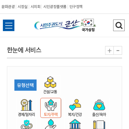
문화관광
시장실
시의회
시민광장플랫폼
인구정책
시
전
검
민
체
색
메
하
-
+
한눈에 서비스
주
뉴
기
열
권
기
도
유형선택
시
건설/교통
군
경제/일자리
토지/주택
복지/건강
출산/육아
산