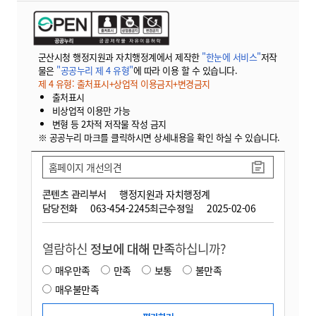
군산시청 행정지원과 자치행정계에서 제작한
"한눈에 서비스"
저작
물은
"공공누리 제 4 유형"
에 따라 이용 할 수 있습니다.
제 4 유형: 출처표시+상업적 이용금지+변경금지
출처표시
비상업적 이용만 가능
변형 등 2차적 저작물 작성 금지
※ 공공누리 마크를 클릭하시면 상세내용을 확인 하실 수 있습니다.
홈페이지 개선의견
콘텐츠 관리부서
행정지원과 자치행정계
담당전화
063-454-2245
최근수정일
2025-02-06
열람하신
정보에 대해 만족
하십니까?
매우만족
만족
보통
불만족
매우불만족