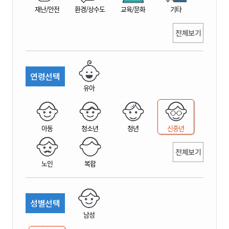
재난/안전
환경/상수도
교육/문화
기타
전체보기
연령선택
유아
아동
청소년
청년
신중년
전체보기
노인
복합
성별선택
남성