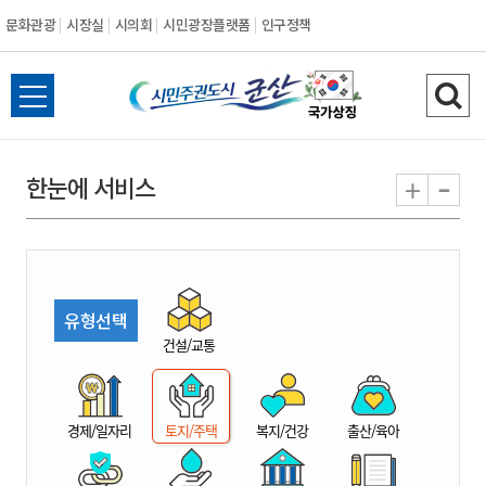
문화관광
시장실
시의회
시민광장플랫폼
인구정책
시
전
검
민
체
색
메
하
-
+
한눈에 서비스
주
뉴
기
열
권
기
도
유형선택
시
건설/교통
군
경제/일자리
토지/주택
복지/건강
출산/육아
산