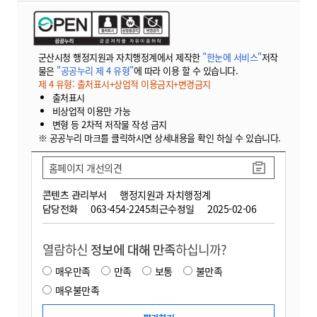
군산시청 행정지원과 자치행정계에서 제작한
"한눈에 서비스"
저작
물은
"공공누리 제 4 유형"
에 따라 이용 할 수 있습니다.
제 4 유형: 출처표시+상업적 이용금지+변경금지
출처표시
비상업적 이용만 가능
변형 등 2차적 저작물 작성 금지
※ 공공누리 마크를 클릭하시면 상세내용을 확인 하실 수 있습니다.
홈페이지 개선의견
콘텐츠 관리부서
행정지원과 자치행정계
담당전화
063-454-2245
최근수정일
2025-02-06
열람하신
정보에 대해 만족
하십니까?
매우만족
만족
보통
불만족
매우불만족