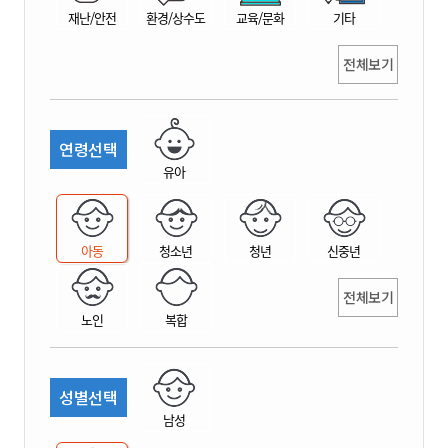
재난/안전
환경/상수도
교육/문화
기타
전체보기
연령선택
유아
아동
청소년
청년
신중년
전체보기
노인
복합
성별선택
남성