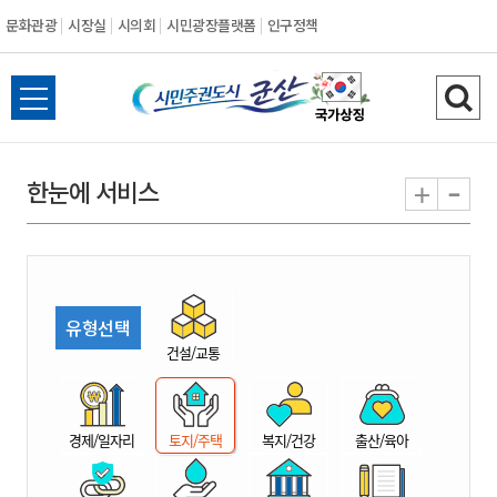
문화관광
시장실
시의회
시민광장플랫폼
인구정책
시
전
검
민
체
색
메
하
-
+
한눈에 서비스
주
뉴
기
열
권
기
도
유형선택
시
건설/교통
군
경제/일자리
토지/주택
복지/건강
출산/육아
산