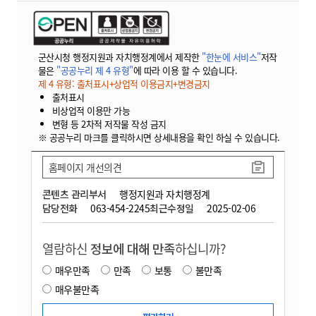
군산시청 행정지원과 자치행정계에서 제작한
"한눈에 서비스"
저작
물은
"공공누리 제 4 유형"
에 따라 이용 할 수 있습니다.
제 4 유형: 출처표시+상업적 이용금지+변경금지
출처표시
비상업적 이용만 가능
변형 등 2차적 저작물 작성 금지
※ 공공누리 마크를 클릭하시면 상세내용을 확인 하실 수 있습니다.
홈페이지 개선의견
콘텐츠 관리부서
행정지원과 자치행정계
담당전화
063-454-2245
최근수정일
2025-02-06
열람하신
정보에 대해 만족
하십니까?
매우만족
만족
보통
불만족
매우불만족