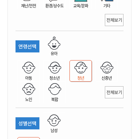
재난/안전
환경/상수도
교육/문화
기타
전체보기
연령선택
유아
아동
청소년
청년
신중년
전체보기
노인
복합
성별선택
남성