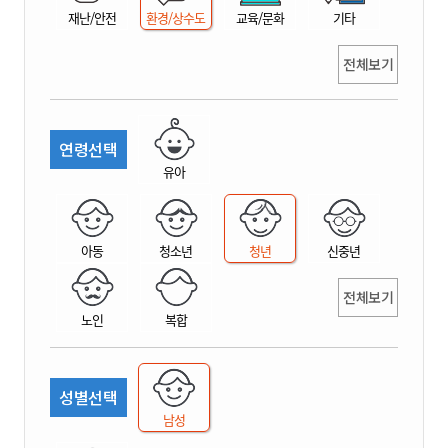
재난/안전
환경/상수도
교육/문화
기타
전체보기
연령선택
유아
아동
청소년
청년
신중년
전체보기
노인
복합
성별선택
남성