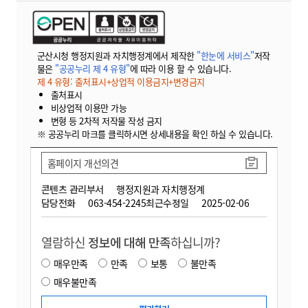
군산시청 행정지원과 자치행정계에서 제작한
"한눈에 서비스"
저작
물은
"공공누리 제 4 유형"
에 따라 이용 할 수 있습니다.
제 4 유형: 출처표시+상업적 이용금지+변경금지
출처표시
비상업적 이용만 가능
변형 등 2차적 저작물 작성 금지
※ 공공누리 마크를 클릭하시면 상세내용을 확인 하실 수 있습니다.
홈페이지 개선의견
콘텐츠 관리부서
행정지원과 자치행정계
담당전화
063-454-2245
최근수정일
2025-02-06
열람하신
정보에 대해 만족
하십니까?
매우만족
만족
보통
불만족
매우불만족