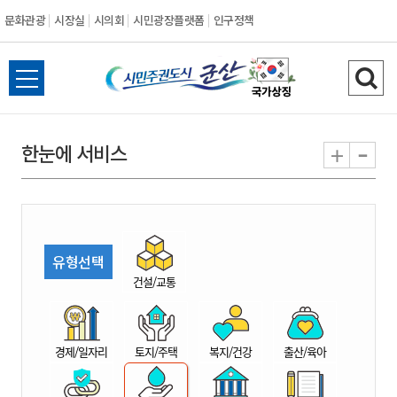
문화관광
시장실
시의회
시민광장플랫폼
인구정책
시
전
검
민
체
색
메
하
-
+
한눈에 서비스
주
뉴
기
열
권
기
도
유형선택
시
건설/교통
군
경제/일자리
토지/주택
복지/건강
출산/육아
산