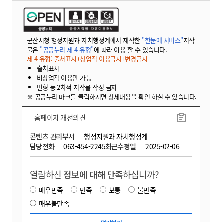
군산시청 행정지원과 자치행정계에서 제작한
"한눈에 서비스"
저작
물은
"공공누리 제 4 유형"
에 따라 이용 할 수 있습니다.
제 4 유형: 출처표시+상업적 이용금지+변경금지
출처표시
비상업적 이용만 가능
변형 등 2차적 저작물 작성 금지
※ 공공누리 마크를 클릭하시면 상세내용을 확인 하실 수 있습니다.
홈페이지 개선의견
콘텐츠 관리부서
행정지원과 자치행정계
담당전화
063-454-2245
최근수정일
2025-02-06
열람하신
정보에 대해 만족
하십니까?
매우만족
만족
보통
불만족
매우불만족