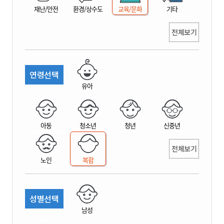
재난/안전
환경/상수도
교육/문화
기타
전체보기
연령선택
유아
아동
청소년
청년
신중년
전체보기
노인
복합
성별선택
남성