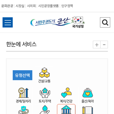
문화관광
시장실
시의회
시민광장플랫폼
인구정책
시
전
검
민
체
색
메
하
-
+
한눈에 서비스
주
뉴
기
열
권
기
도
유형선택
시
건설/교통
군
경제/일자리
토지/주택
복지/건강
출산/육아
산