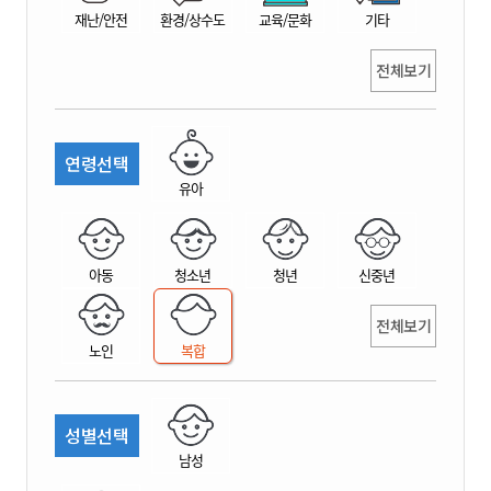
재난/안전
환경/상수도
교육/문화
기타
전체보기
연령선택
유아
아동
청소년
청년
신중년
전체보기
노인
복합
성별선택
남성