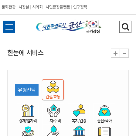
문화관광
시장실
시의회
시민광장플랫폼
인구정책
시
전
검
민
체
색
메
하
-
+
한눈에 서비스
주
뉴
기
열
권
기
도
유형선택
시
건설/교통
군
경제/일자리
토지/주택
복지/건강
출산/육아
산