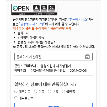
군산시청 행정지원과 자치행정계에서 제작한
"한눈에 서비스"
저작
물은
"공공누리 제 4 유형"
에 따라 이용 할 수 있습니다.
제 4 유형: 출처표시+상업적 이용금지+변경금지
출처표시
비상업적 이용만 가능
변형 등 2차적 저작물 작성 금지
※ 공공누리 마크를 클릭하시면 상세내용을 확인 하실 수 있습니다.
홈페이지 개선의견
콘텐츠 관리부서
행정지원과 자치행정계
담당전화
063-454-2245
최근수정일
2025-02-06
열람하신
정보에 대해 만족
하십니까?
매우만족
만족
보통
불만족
매우불만족