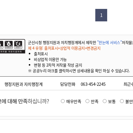
기부자 예우제
기부자 명예의 전당
1
기금사업
군산시 답례품
고향사랑기부제 소식
군산시청 행정지원과 자치행정계에서 제작한
"한눈에 서비스"
저작물
제 4 유형: 출처표시+상업적 이용금지+변경금지
출처표시
비상업적 이용만 가능
변형 등 2차적 저작물 작성 금지
※ 공공누리 마크를 클릭하시면 상세내용을 확인 하실 수 있습니다.
행정지원과 자치행정계
담당전화
063-454-2245
최근
에 대해 만족
하십니까?
매우만족
만족
보통
불만