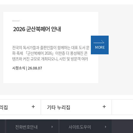
2026 군산북페어 안내
전국의 독서가들과 출판인들이 함께하는 대표 도서 문
MORE
화 축제 「군산북페어 2026」이한층 더 풍성해진 콘
텐츠와 커진 규모로 개최되오니, 시민 및 방문객 여러
분의 많은 관심과 참여 바랍니다.□ 행사 개요행사 기
시정소식 | 26.08.07
간: 2026. 8. 28.
리집
기타 누리집
전화번호안내
사이트도우미