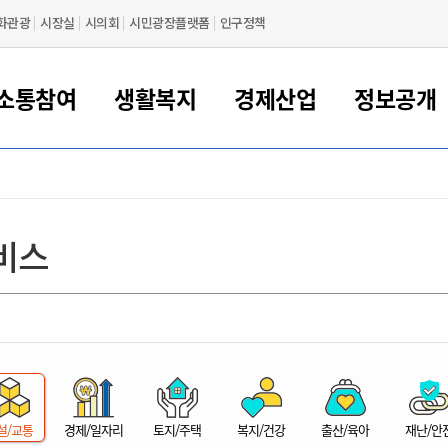
화관광
시장실
시의회
시민광장플랫폼
인구정책
소통참여
생활복지
경제산업
정보공개
새만금 해양거점도시 군산
정보공개 목록/청구
시민참여서비스
여권 민원
기업지원
교육
군산시 소개
군산시 관할권 주요논리
각종 신고/민원
사전정보공표
일자리/창업
차량 민원
상하수도
시청안내
새만금 관할구역 결
주민등록/인감/가
교통안내
기업목록
인사운영
SNS소식
여권발급안내
시민광장플랫폼
교육지원
투자기업 인센티브
정보공개 목록/청구
군산 현황
차량등록사업소 안내
하수도 계획
군산시 명장
사전정보공표
청사종합안내
주민등록/인감/가
시내버스
일반기업 목록
2022년도 통계
조직도
비스
여권 서식
시장에게 바란다
평생교육
기업지원정책
군산의 역사
차량 신규/이전 등록
상수도시설
구인구직
수시공표
전화번호안내
각종서식
택시
사회적경제기업
2023년도 통계
업무
나의민원
학자금대출이자지원
경제 공지/서식
수상현황
저당권 설정/말소 등록
수질검사
청년뜰(청년센터/창업센터)
부서별 팩스번호
시외버스/고속버스
공장 검색
2024년도 통계
부서소
나도한마디
우리아이 꿈탐험 지원사업
기업애로해소SOS
자연지리특성
등록원부 열람/발급
상수도/하수도 요금
시청 오시는 길
철도/항공
2025년도 통계
부서별 
군산시사회적경제지원센터
칭찬합시다
시민정보화교육
강소연구개발특구
행정구역/행정지도
자동차 등록 서식
요금조회납부시스템
여객선
설문조사
부모학교예약시스템
자매결연/국제협력 도시
자동차 과태료 조회 및 납부
공공하수처리시설
교통 관련사이트
일자리 지원사업
자원봉사참여
군산어린이시청
군산의 상징
자동차 정기(종합)검사 기
주정차단속 문자알
일자리지원센터
설/교통
경제/일자리
토지/주택
복지/건강
출산/육아
재난/안
간조회 및 검사예약
스
전자민원창
적극행정
디지털배움터