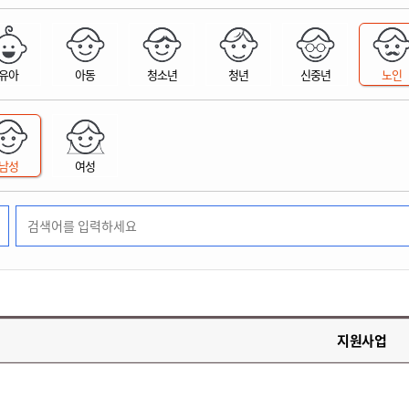
위원회 현황
공공데이터 개방
업무추진비공
군산시 무상교통
공부의 명수
정부24
위원회 명단공개
공공데이터 개방
예산/재정
법률정보
국민신문고
건설
부동산
에너지
유아
아동
청소년
청년
신중년
노인
환경
청소
위생
위원회 회의록 공개
공공데이터 수요조사
민원편람/서식
한눈에 서비스
전자가족관계등록
예산안내
조례규칙 입법예고
경제동향
도로/가로등
부동산 정보
태양광
환경선언문
청소정보
공중위생
재정공시
조례규칙 입법예고(구)
물가정보
자전거
주소/건축/지적/지리정보
가스/석유
인터넷등기소
환경기본정보
대형폐기물 배출신고
위생용품 제조업
결산보고서
법률정보 관련사이트
사회조사
조상땅찾기
국세청홈택스
남성
여성
화학물질 관리지도
공모사업
생활쓰레기 처리요령
식품위생
중기지방재정계획
사업체조
위택스
미세먼지 대응
음식물쓰레기 처리요령
문화 콘텐츠업
투자심사
통계연보
부동산통합민원
환경영향평가
폐기물 처리시설 현황
예산낭비신고
청년통계
체육
공공데이터포털
석면해체 건축물정보
보조금 부정수급 신고
주민등록
새올전자민원창구
체육시설 안내
환경오염업소 공개
공유재산
체류외국
군산시체육회
환경 관련사이트
재정용어사전
생활체육 공지
지원사업
군산시 고향사랑기부제
고향사랑기부제 소개
군산상품