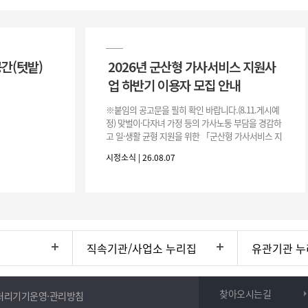
공간(텃밭)
2026년 군산형 가사서비스 지원사
업 하반기 이용자 모집 안내
※붙임의 공고문을 필히 확인 바랍니다.(8.11.게시예
정) 맞벌이·다자녀 가정 등의 가사노동 부담을 경감하
고 일·생활 균형 지원을 위한 「군산형 가사서비스 지
원사업」하반기 이용자를 다음과 같이 추가 모집하오
시정소식 | 26.08.07
니 많은 참여 바랍니다. 1
직속기관/사업소 누리집
유관기관 누
찾아오시는길
처리기기운영·관리방침