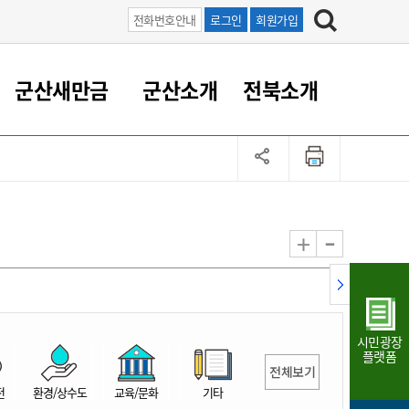
전화번호안내
로그인
회원가입
군산새만금
군산소개
전북소개
정 대응
족관계
부서/업무
RE100의 중심 새만금
도시/공원/주택
산업인프라
정책실명제
토지/건축
읍면동 안내
군산새만금 홍보 영상
조직운영6대지표
농업/축산업
도시재생
지방세
족관계
도시계획/지구단위계획
군산국가산업단지
정책실명제 안내
지방세
도시재생사업
민선8기 농업비전/발전방
공무원 정원
향
-
+
공원녹지
군산2국가산업단지
국민신청실명제안내
지방세환급금신청
도시재생(현장)지원센터
과장급이상 상위직 비율
농산물 유통
식
주택
새만금산업단지
정책실명제 중점관리 대상
지방세 상담챗봇
도시재생시설 현황
공무원 1인당 주민수
가축방역
자료실
자유무역지역
도시재생 공지/행사
현장공무원 비율
동물복지
지방산업단지
재정규모대비 인건비운영
시민광장
농공단지
실국본부수
플랫폼
전체보기
림 서비
산업단지 지도
내고장 알리미
전
환경/상수도
교육/문화
기타
구
항만/여객/공항/철도/컨벤