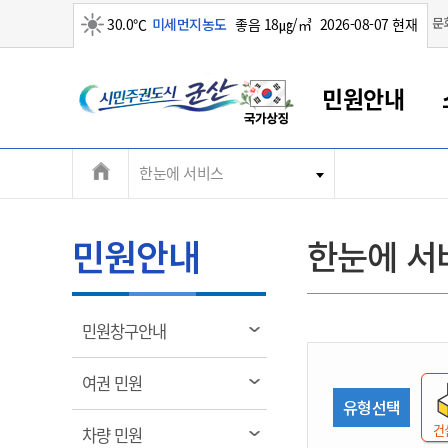
맑음
문
30.0℃
미세먼지농도
좋음 18㎍/㎥
2026-08-07 현재
시
민원안내
민
전
한눈에 서비스
군산새만금
민원안내
소통참여
생활복지
경제산업
정보공개
군산소개
전북소개
주
군산에서 시작되는 새만금
전북특별자치도 소개
군산사랑상품권
민원창구안내
정보공개제도
복지/보건
시정알림
군산시 비전
체
권
민원이용안내
시정소식
인구정책
상품권 안내
제도안내
전북특별자치도란?
메
민원안내
한눈에 서
민원수수료
시험/채용
통합돌봄
상품권 공지사항
비공개대상정보
전북특별자치도 용어 Q&A
뉴
도
종합민원창구
보도자료
주민복지
상품권 Q&A
불복구제절차
자료실
시
아름다운 배려창구
행사안내
아동/청소년
상품권 이용규약
수수료
열
민원창구안내
홍보영상 게시판
토지정보민원창구
행사일정표
여성/가족
판매대행점 조회
정보공개서식
림
군
대표전화
대표전화
대표전화
대표전화
대표전화
대표전화
대표전화
대표전화
063-454-4000
063-454-4000
063-454-4000
063-454-4000
063-454-4000
063-454-4000
063-454-4000
063-454-4000
열
여권 민원
무인민원발급기
교육안내
노인복지
지류상품권 재고조회
림
유형선택
산
보건소식
장애인복지
부서 및 담당자 연락처
부서 및 담당자 연락처
부서 및 담당자 연락처
부서 및 담당자 연락처
부서 및 담당자 연락처
부서 및 담당자 연락처
부서 및 담당자 연락처
부서 및 담당자 연락처
건
열
차량 민원
고시공고
사회서비스(바우처)