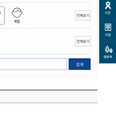
개
재정정보 공개
공공저작물
션
시민
통계정보
행정규제개혁
전체보기
소상공인 지원
복합
민방위/재난안전
시스템
행정규제개혁안내
고유가 피해지원금
민방위
규제신문고
군산사랑배달 배달의명수
기업
재난안전
전체보기
규제입증요청
카드수수료 지원
풍수해보험
사
규제정보포털
소상공인지원
재해예방
관광객
관련기관 안내
검색
군산시착한가격업소
시민대상보험
통계
영조물 배상보험
인 현황
군산시민 안전보험
군산시민 자전거보험
군산 상품
농업인안전보험 농가부담
 가이드북
금 지원사업