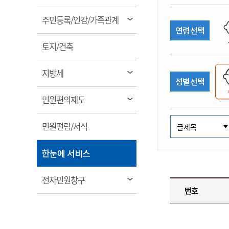
림
계약정보공개
전화번호안내
전화번호안내
전화번호안내
전화번호안내
전화번호안내
전화번호안내
전화번호안내
전화번호안내
군산시보
장사정보
열
주민등록/인감/가족관계
입찰/계약정보
연령선택
읍면동소식
주민복지 안내서
주요시책
림
수산업
찾아오시는길
찾아오시는길
찾아오시는길
찾아오시는길
찾아오시는길
찾아오시는길
찾아오시는길
찾아오시는길
용역과제
열
민원편의제도
토지/건축
웹진 열린군산
시정계획
어업현황
림
타기관소식
민원 1회방문 처리제
주요업무
수산물 안전정보
열
지방세
성별선택
어디서나 민원처리제
시정백서
림
군산수산물 소비촉진행사
상품권 구매 사용 및 관리
사전심사 청구제도
열
민원편의제도
군산 특화 수산물
림
민원인 후견인제
열
민원편람/서식
복합민원 상담예약제
림
폐업신고 원스톱서비스
열
한눈에 서비스
납세자 보호관제도
림
『안심상속』 원스톱 서비
열
전자민원창구
스
번호
림