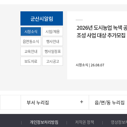
군산시알림
2026년 도시농업 녹색 
시정소식
시험/채용
조성 사업 대상 추가모집
(municipal
읍면동소식
행사안내
news)
교육안내
행사일정표
보도자료
고시공고
시정소식 | 26.08.07
부서 누리집
읍/면/동 누리집
개인정보처리방침
저작권 정책
영상정보