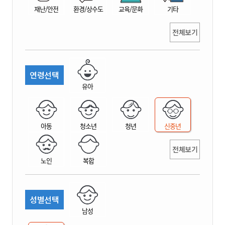
재난/안전
환경/상수도
교육/문화
기타
전체보기
연령선택
유아
아동
청소년
청년
신중년
전체보기
노인
복합
성별선택
남성