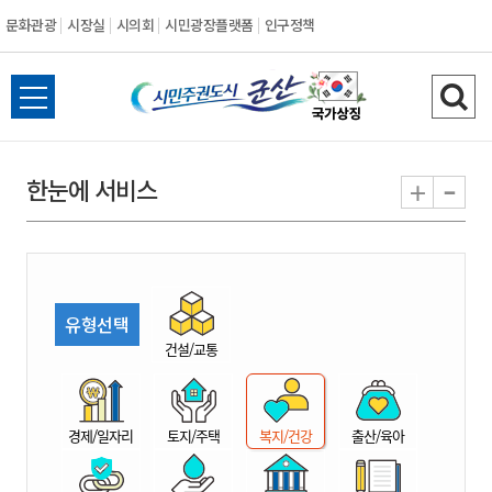
문화관광
시장실
시의회
시민광장플랫폼
인구정책
시
전
검
민
체
색
메
하
-
+
한눈에 서비스
주
뉴
기
열
권
기
도
유형선택
시
건설/교통
군
경제/일자리
토지/주택
복지/건강
출산/육아
산