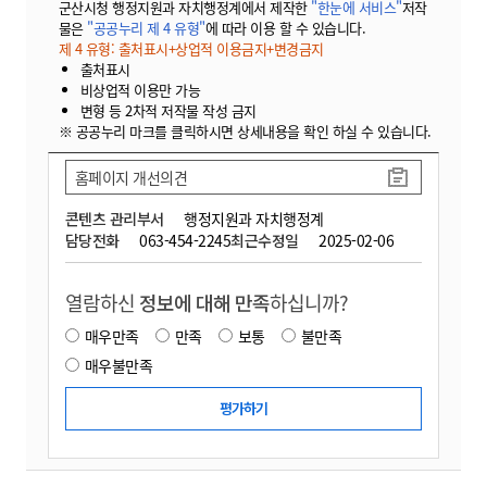
군산시청 행정지원과 자치행정계에서 제작한
"한눈에 서비스"
저작
물은
"공공누리 제 4 유형"
에 따라 이용 할 수 있습니다.
제 4 유형: 출처표시+상업적 이용금지+변경금지
출처표시
비상업적 이용만 가능
변형 등 2차적 저작물 작성 금지
※ 공공누리 마크를 클릭하시면 상세내용을 확인 하실 수 있습니다.
홈페이지 개선의견
콘텐츠 관리부서
행정지원과 자치행정계
담당전화
063-454-2245
최근수정일
2025-02-06
열람하신
정보에 대해 만족
하십니까?
매우만족
만족
보통
불만족
매우불만족