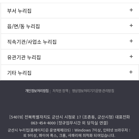
부서 누리집
읍/면/동 누리집
직속기관/사업소 누리집
유관기관 누리집
기타 누리집
개인정보처리방침
저작권 정책
영상정보처리기기운영·관리방침
[54078] 전북특별자치도 군산시 시청로 17 (조촌동, 군산시청) 대표전화
063-454-4000 (정규업무시간 외 당직실 연결)
군산시 누리집(홈페이지)은 운영체제(OS)：Windows 7이상, 인터넷 브라우저：
IE 9이상, 파이어 폭스, 크롬, 사파리에 최적화 되어있습니다.