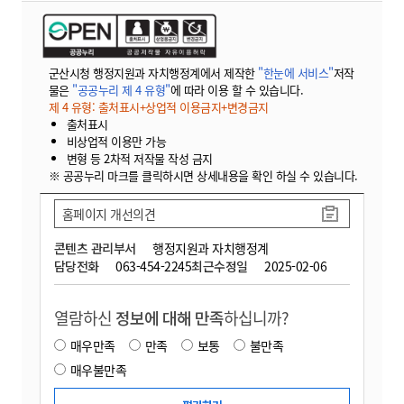
군산시청 행정지원과 자치행정계에서 제작한
"한눈에 서비스"
저작
물은
"공공누리 제 4 유형"
에 따라 이용 할 수 있습니다.
제 4 유형: 출처표시+상업적 이용금지+변경금지
출처표시
비상업적 이용만 가능
변형 등 2차적 저작물 작성 금지
※ 공공누리 마크를 클릭하시면 상세내용을 확인 하실 수 있습니다.
홈페이지 개선의견
콘텐츠 관리부서
행정지원과 자치행정계
담당전화
063-454-2245
최근수정일
2025-02-06
열람하신
정보에 대해 만족
하십니까?
매우만족
만족
보통
불만족
매우불만족