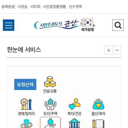
문화관광
시장실
시의회
시민광장플랫폼
인구정책
시
전
검
민
체
색
메
하
-
+
한눈에 서비스
주
뉴
기
열
권
기
도
유형선택
시
건설/교통
군
경제/일자리
토지/주택
복지/건강
출산/육아
산