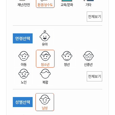
재난/안전
환경/상수도
교육/문화
기타
전체보기
연령선택
유아
아동
청소년
청년
신중년
전체보기
노인
복합
성별선택
남성