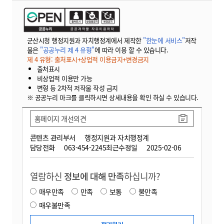
군산시청 행정지원과 자치행정계에서 제작한
"한눈에 서비스"
저작
물은
"공공누리 제 4 유형"
에 따라 이용 할 수 있습니다.
제 4 유형: 출처표시+상업적 이용금지+변경금지
출처표시
비상업적 이용만 가능
변형 등 2차적 저작물 작성 금지
※ 공공누리 마크를 클릭하시면 상세내용을 확인 하실 수 있습니다.
홈페이지 개선의견
콘텐츠 관리부서
행정지원과 자치행정계
담당전화
063-454-2245
최근수정일
2025-02-06
열람하신
정보에 대해 만족
하십니까?
매우만족
만족
보통
불만족
매우불만족