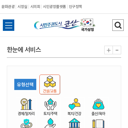
문화관광
시장실
시의회
시민광장플랫폼
인구정책
시
전
검
민
체
색
메
하
-
+
한눈에 서비스
주
뉴
기
열
권
기
도
유형선택
시
건설/교통
군
경제/일자리
토지/주택
복지/건강
출산/육아
산