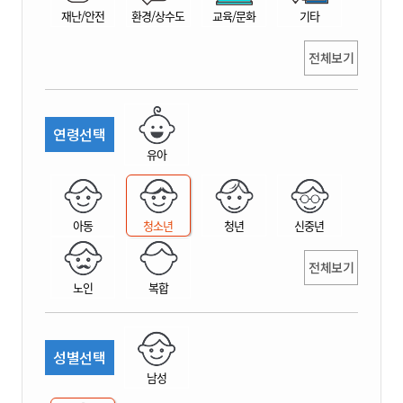
재난/안전
환경/상수도
교육/문화
기타
전체보기
연령선택
유아
아동
청소년
청년
신중년
전체보기
노인
복합
성별선택
남성