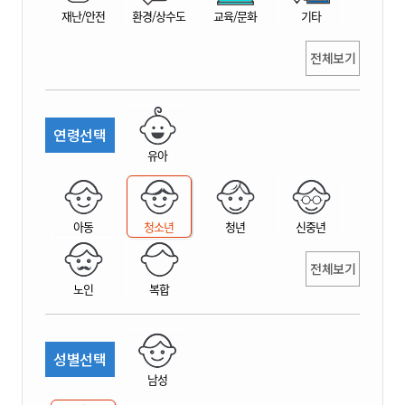
재난/안전
환경/상수도
교육/문화
기타
전체보기
연령선택
유아
아동
청소년
청년
신중년
전체보기
노인
복합
성별선택
남성