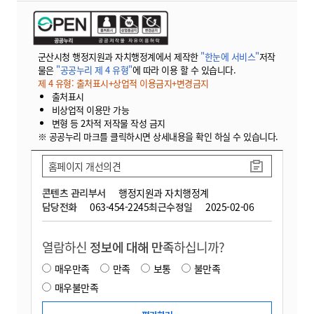
군산시청 행정지원과 자치행정계에서 제작한
"한눈에 서비스"
저작
물은
"공공누리 제 4 유형"
에 따라 이용 할 수 있습니다.
제 4 유형: 출처표시+상업적 이용금지+변경금지
출처표시
비상업적 이용만 가능
변형 등 2차적 저작물 작성 금지
※ 공공누리 마크를 클릭하시면 상세내용을 확인 하실 수 있습니다.
홈페이지 개선의견
콘텐츠 관리부서
행정지원과 자치행정계
담당전화
063-454-2245
최근수정일
2025-02-06
열람하신
정보에 대해 만족
하십니까?
매우만족
만족
보통
불만족
매우불만족