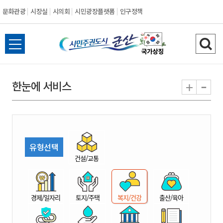
문화관광
시장실
시의회
시민광장플랫폼
인구정책
시
전
검
민
체
색
메
하
-
+
한눈에 서비스
주
뉴
기
열
권
기
도
유형선택
시
건설/교통
군
경제/일자리
토지/주택
복지/건강
출산/육아
산