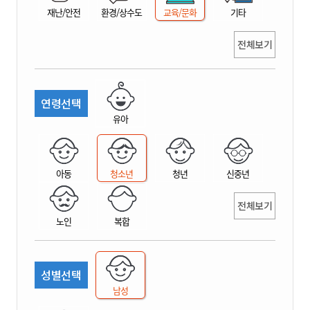
재난/안전
환경/상수도
교육/문화
기타
전체보기
연령선택
유아
아동
청소년
청년
신중년
전체보기
노인
복합
성별선택
남성