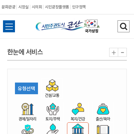
문화관광
시장실
시의회
시민광장플랫폼
인구정책
시
전
검
민
체
색
메
하
-
+
한눈에 서비스
주
뉴
기
열
권
기
도
유형선택
시
건설/교통
군
경제/일자리
토지/주택
복지/건강
출산/육아
산