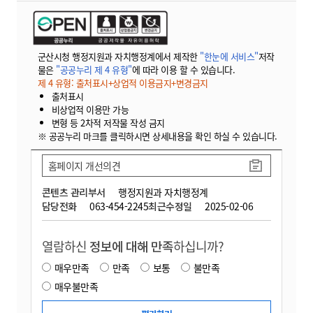
군산시청 행정지원과 자치행정계에서 제작한
"한눈에 서비스"
저작
물은
"공공누리 제 4 유형"
에 따라 이용 할 수 있습니다.
제 4 유형: 출처표시+상업적 이용금지+변경금지
출처표시
비상업적 이용만 가능
변형 등 2차적 저작물 작성 금지
※ 공공누리 마크를 클릭하시면 상세내용을 확인 하실 수 있습니다.
홈페이지 개선의견
콘텐츠 관리부서
행정지원과 자치행정계
담당전화
063-454-2245
최근수정일
2025-02-06
열람하신
정보에 대해 만족
하십니까?
매우만족
만족
보통
불만족
매우불만족