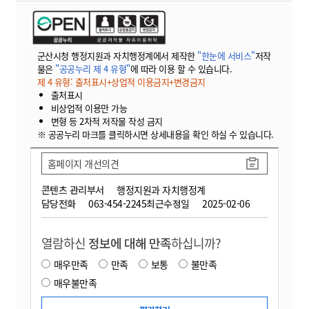
군산시청 행정지원과 자치행정계에서 제작한
"한눈에 서비스"
저작
물은
"공공누리 제 4 유형"
에 따라 이용 할 수 있습니다.
제 4 유형: 출처표시+상업적 이용금지+변경금지
출처표시
비상업적 이용만 가능
변형 등 2차적 저작물 작성 금지
※ 공공누리 마크를 클릭하시면 상세내용을 확인 하실 수 있습니다.
홈페이지 개선의견
콘텐츠 관리부서
행정지원과 자치행정계
담당전화
063-454-2245
최근수정일
2025-02-06
열람하신
정보에 대해 만족
하십니까?
매우만족
만족
보통
불만족
매우불만족