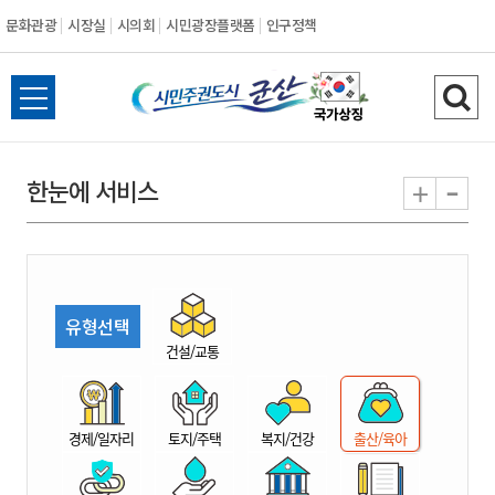
문화관광
시장실
시의회
시민광장플랫폼
인구정책
시
전
검
민
체
색
메
하
-
+
한눈에 서비스
주
뉴
기
열
권
기
도
유형선택
시
건설/교통
군
경제/일자리
토지/주택
복지/건강
출산/육아
산