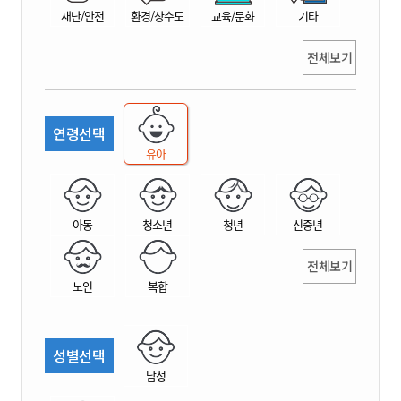
재난/안전
환경/상수도
교육/문화
기타
전체보기
연령선택
유아
아동
청소년
청년
신중년
전체보기
노인
복합
성별선택
남성