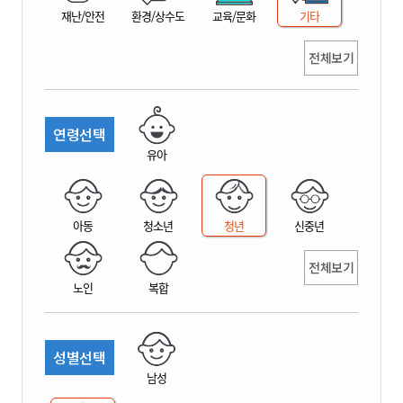
재난/안전
환경/상수도
교육/문화
기타
전체보기
연령선택
유아
아동
청소년
청년
신중년
전체보기
노인
복합
성별선택
남성