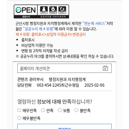
군산시청 행정지원과 자치행정계에서 제작한
"한눈에 서비스"
저작
물은
"공공누리 제 4 유형"
에 따라 이용 할 수 있습니다.
제 4 유형: 출처표시+상업적 이용금지+변경금지
출처표시
비상업적 이용만 가능
변형 등 2차적 저작물 작성 금지
※ 공공누리 마크를 클릭하시면 상세내용을 확인 하실 수 있습니다.
홈페이지 개선의견
콘텐츠 관리부서
행정지원과 자치행정계
담당전화
063-454-2245
최근수정일
2025-02-06
열람하신
정보에 대해 만족
하십니까?
매우만족
만족
보통
불만족
매우불만족