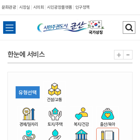
문화관광
시장실
시의회
시민광장플랫폼
인구정책
시
전
검
민
체
색
메
하
-
+
한눈에 서비스
주
뉴
기
열
권
기
도
유형선택
시
건설/교통
군
경제/일자리
토지/주택
복지/건강
출산/육아
산