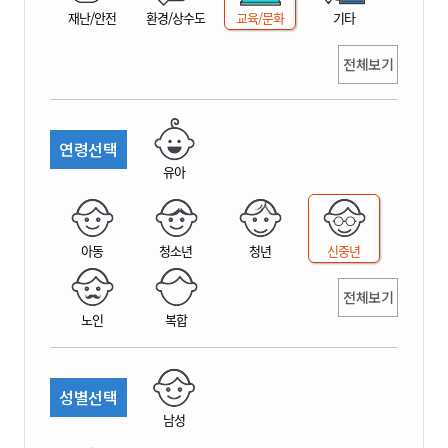
재난/안전
환경/상수도
교육/문화
기타
전체보기
연령선택
유아
아동
청소년
청년
신중년
전체보기
노인
복합
성별선택
남성