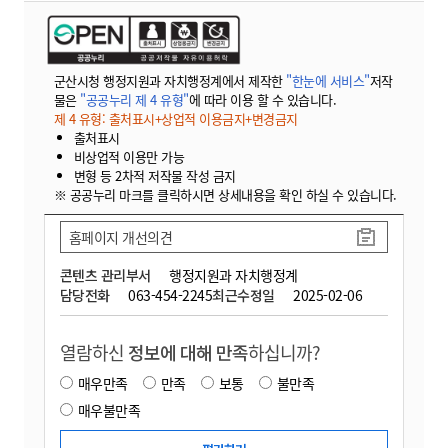
군산시청 행정지원과 자치행정계에서 제작한
"한눈에 서비스"
저작
물은
"공공누리 제 4 유형"
에 따라 이용 할 수 있습니다.
제 4 유형: 출처표시+상업적 이용금지+변경금지
출처표시
비상업적 이용만 가능
변형 등 2차적 저작물 작성 금지
※ 공공누리 마크를 클릭하시면 상세내용을 확인 하실 수 있습니다.
홈페이지 개선의견
콘텐츠 관리부서
행정지원과 자치행정계
담당전화
063-454-2245
최근수정일
2025-02-06
열람하신
정보에 대해 만족
하십니까?
매우만족
만족
보통
불만족
매우불만족