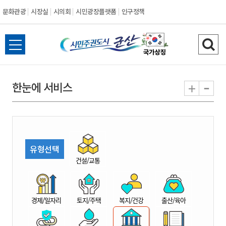
문화관광
시장실
시의회
시민광장플랫폼
인구정책
시
전
검
민
체
색
메
하
-
+
한눈에 서비스
주
뉴
기
열
권
기
도
유형선택
시
건설/교통
군
경제/일자리
토지/주택
복지/건강
출산/육아
산