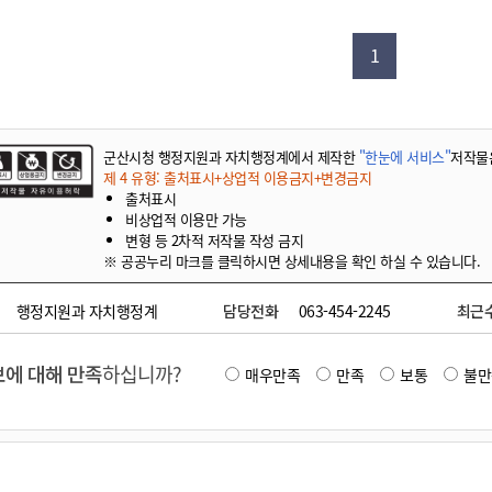
기부자 예우제
기부자 명예의 전당
1
기금사업
군산시 답례품
고향사랑기부제 소식
군산시청 행정지원과 자치행정계에서 제작한
"한눈에 서비스"
저작물
제 4 유형: 출처표시+상업적 이용금지+변경금지
출처표시
비상업적 이용만 가능
변형 등 2차적 저작물 작성 금지
※ 공공누리 마크를 클릭하시면 상세내용을 확인 하실 수 있습니다.
행정지원과 자치행정계
담당전화
063-454-2245
최근
에 대해 만족
하십니까?
매우만족
만족
보통
불만