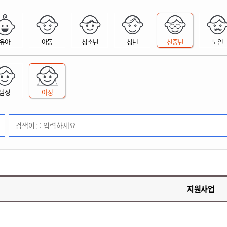
위원회 현황
공공데이터 개방
업무추진비공
군산시 무상교통
공부의 명수
정부24
위원회 명단공개
공공데이터 개방
예산/재정
법률정보
국민신문고
건설
부동산
에너지
유아
아동
청소년
청년
신중년
노인
환경
청소
위생
위원회 회의록 공개
공공데이터 수요조사
민원편람/서식
한눈에 서비스
전자가족관계등록
예산안내
조례규칙 입법예고
경제동향
도로/가로등
부동산 정보
태양광
환경선언문
청소정보
공중위생
재정공시
조례규칙 입법예고(구)
물가정보
자전거
주소/건축/지적/지리정보
가스/석유
인터넷등기소
환경기본정보
대형폐기물 배출신고
위생용품 제조업
결산보고서
법률정보 관련사이트
사회조사
조상땅찾기
국세청홈택스
남성
여성
화학물질 관리지도
공모사업
생활쓰레기 처리요령
식품위생
중기지방재정계획
사업체조
위택스
미세먼지 대응
음식물쓰레기 처리요령
문화 콘텐츠업
투자심사
통계연보
부동산통합민원
환경영향평가
폐기물 처리시설 현황
예산낭비신고
청년통계
체육
공공데이터포털
석면해체 건축물정보
보조금 부정수급 신고
주민등록
새올전자민원창구
체육시설 안내
환경오염업소 공개
공유재산
체류외국
군산시체육회
환경 관련사이트
재정용어사전
생활체육 공지
지원사업
군산시 고향사랑기부제
고향사랑기부제 소개
군산상품