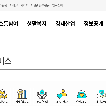
화관광
시장실
시의회
시민광장플랫폼
인구정책
소통참여
생활복지
경제산업
정보공개
새만금 해양거점도시 군산
정보공개 목록/청구
시민참여서비스
여권 민원
기업지원
교육
군산시 소개
군산시 관할권 주요논리
각종 신고/민원
사전정보공표
일자리/창업
차량 민원
상하수도
시청안내
새만금 관할구역 결
주민등록/인감/가
교통안내
기업목록
인사운영
SNS소식
여권발급안내
시민광장플랫폼
교육지원
투자기업 인센티브
정보공개 목록/청구
군산 현황
차량등록사업소 안내
하수도 계획
군산시 명장
사전정보공표
청사종합안내
주민등록/인감/가
시내버스
일반기업 목록
2022년도 통계
조직도
비스
여권 서식
시장에게 바란다
평생교육
기업지원정책
군산의 역사
차량 신규/이전 등록
상수도시설
구인구직
수시공표
전화번호안내
각종서식
택시
사회적경제기업
2023년도 통계
업무
나의민원
학자금대출이자지원
경제 공지/서식
수상현황
저당권 설정/말소 등록
수질검사
청년뜰(청년센터/창업센터)
부서별 팩스번호
시외버스/고속버스
공장 검색
2024년도 통계
부서소
나도한마디
우리아이 꿈탐험 지원사업
기업애로해소SOS
자연지리특성
등록원부 열람/발급
상수도/하수도 요금
시청 오시는 길
철도/항공
2025년도 통계
부서별 
군산시사회적경제지원센터
칭찬합시다
시민정보화교육
강소연구개발특구
행정구역/행정지도
자동차 등록 서식
요금조회납부시스템
여객선
설문조사
부모학교예약시스템
자매결연/국제협력 도시
자동차 과태료 조회 및 납부
공공하수처리시설
교통 관련사이트
일자리 지원사업
자원봉사참여
군산어린이시청
군산의 상징
자동차 정기(종합)검사 기
주정차단속 문자알
일자리지원센터
설/교통
경제/일자리
토지/주택
복지/건강
출산/육아
재난/안
간조회 및 검사예약
스
전자민원창
적극행정
디지털배움터