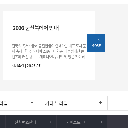
2026 군산북페어 안내
전국의 독서가들과 출판인들이 함께하는 대표 도서 문
MORE
화 축제 「군산북페어 2026」이한층 더 풍성해진 콘
텐츠와 커진 규모로 개최되오니, 시민 및 방문객 여러
분의 많은 관심과 참여 바랍니다.□ 행사 개요행사 기
시정소식 | 26.08.07
간: 2026. 8. 28.
리집
기타 누리집
전화번호안내
사이트도우미