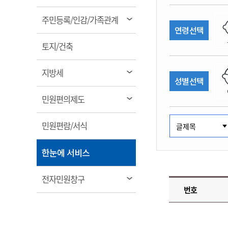
림
계약정보공개
전화번호안내
전화번호안내
전화번호안내
전화번호안내
전화번호안내
전화번호안내
전화번호안내
전화번호안내
군산시보
장사정보
열
주민등록/인감/가족관계
입찰/계약정보
연령선택
읍면동소식
주민복지 안내서
주요시책
림
수산업
찾아오시는길
찾아오시는길
찾아오시는길
찾아오시는길
찾아오시는길
찾아오시는길
찾아오시는길
찾아오시는길
용역과제
열
민원편의제도
토지/건축
웹진 열린군산
시정계획
어업현황
림
타기관소식
민원 1회방문 처리제
주요업무
수산물 안전정보
열
지방세
성별선택
어디서나 민원처리제
시정백서
림
군산수산물 소비촉진행사
상품권 구매 사용 및 관리
사전심사 청구제도
열
민원편의제도
군산 특화 수산물
림
민원인 후견인제
열
민원편람/서식
복합민원 상담예약제
림
폐업신고 원스톱서비스
열
한눈에 서비스
납세자 보호관제도
림
『안심상속』 원스톱 서비
열
전자민원창구
스
번호
림