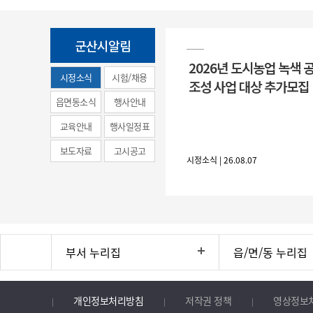
군산시알림
2026년 도시농업 녹색 
시정소식
시험/채용
조성 사업 대상 추가모집
(municipal
읍면동소식
행사안내
news)
교육안내
행사일정표
보도자료
고시공고
시정소식 | 26.08.07
부서 누리집
읍/면/동 누리집
개인정보처리방침
저작권 정책
영상정보