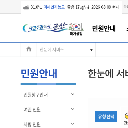
구름많음
문
31.0℃
미세먼지농도
좋음 17㎍/㎥
2026-08-09 현재
시
민원안내
민
전
한눈에 서비스
군산새만금
민원안내
소통참여
생활복지
경제산업
정보공개
군산소개
전북소개
주
군산에서 시작되는 새만금
전북특별자치도 소개
군산사랑상품권
민원창구안내
정보공개제도
복지/보건
시정알림
군산시 비전
체
권
민원이용안내
시정소식
인구정책
상품권 안내
제도안내
전북특별자치도란?
메
민원안내
한눈에 서
민원수수료
시험/채용
통합돌봄
상품권 공지사항
비공개대상정보
전북특별자치도 용어 Q&A
뉴
도
종합민원창구
보도자료
주민복지
상품권 Q&A
불복구제절차
자료실
시
아름다운 배려창구
행사안내
아동/청소년
상품권 이용규약
수수료
열
민원창구안내
홍보영상 게시판
토지정보민원창구
행사일정표
여성/가족
판매대행점 조회
정보공개서식
림
군
대표전화
대표전화
대표전화
대표전화
대표전화
대표전화
대표전화
대표전화
063-454-4000
063-454-4000
063-454-4000
063-454-4000
063-454-4000
063-454-4000
063-454-4000
063-454-4000
열
여권 민원
무인민원발급기
교육안내
노인복지
지류상품권 재고조회
림
유형선택
산
보건소식
장애인복지
부서 및 담당자 연락처
부서 및 담당자 연락처
부서 및 담당자 연락처
부서 및 담당자 연락처
부서 및 담당자 연락처
부서 및 담당자 연락처
부서 및 담당자 연락처
부서 및 담당자 연락처
건
열
차량 민원
고시공고
사회서비스(바우처)