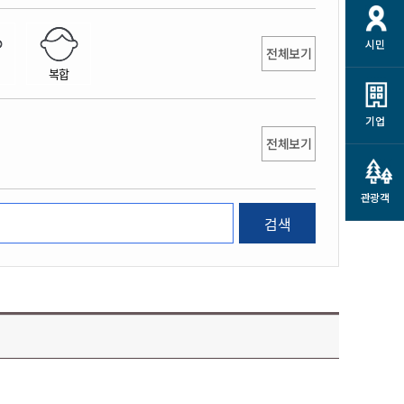
개
재정정보 공개
공공저작물
션
시민
통계정보
행정규제개혁
전체보기
소상공인 지원
복합
민방위/재난안전
시스템
행정규제개혁안내
고유가 피해지원금
민방위
규제신문고
군산사랑배달 배달의명수
기업
재난안전
전체보기
규제입증요청
카드수수료 지원
풍수해보험
사
규제정보포털
소상공인지원
재해예방
관광객
관련기관 안내
검색
군산시착한가격업소
시민대상보험
통계
영조물 배상보험
인 현황
군산시민 안전보험
군산시민 자전거보험
군산 상품
농업인안전보험 농가부담
 가이드북
금 지원사업