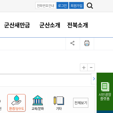
전화번호안내
로그인
회원가입
군산새만금
군산소개
전북소개
정 대응
족관계
부서/업무
RE100의 중심 새만금
도시/공원/주택
산업인프라
정책실명제
토지/건축
읍면동 안내
군산새만금 홍보 영상
조직운영6대지표
농업/축산업
도시재생
지방세
족관계
도시계획/지구단위계획
군산국가산업단지
정책실명제 안내
지방세
도시재생사업
민선8기 농업비전/발전방
공무원 정원
향
-
+
공원녹지
군산2국가산업단지
국민신청실명제안내
지방세환급금신청
도시재생(현장)지원센터
과장급이상 상위직 비율
농산물 유통
식
주택
새만금산업단지
정책실명제 중점관리 대상
지방세 상담챗봇
도시재생시설 현황
공무원 1인당 주민수
가축방역
자료실
자유무역지역
도시재생 공지/행사
현장공무원 비율
동물복지
지방산업단지
재정규모대비 인건비운영
시민광장
농공단지
실국본부수
플랫폼
전체보기
림 서비
산업단지 지도
내고장 알리미
전
환경/상수도
교육/문화
기타
구
항만/여객/공항/철도/컨벤