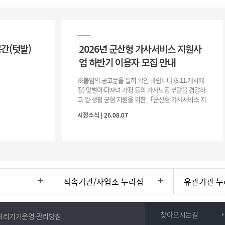
공간(텃밭)
2026년 군산형 가사서비스 지원사
업 하반기 이용자 모집 안내
※붙임의 공고문을 필히 확인 바랍니다.(8.11.게시예
정) 맞벌이·다자녀 가정 등의 가사노동 부담을 경감하
고 일·생활 균형 지원을 위한 「군산형 가사서비스 지
원사업」하반기 이용자를 다음과 같이 추가 모집하오
시정소식 | 26.08.07
니 많은 참여 바랍니다. 1
직속기관/사업소 누리집
유관기관 누
찾아오시는길
처리기기운영·관리방침