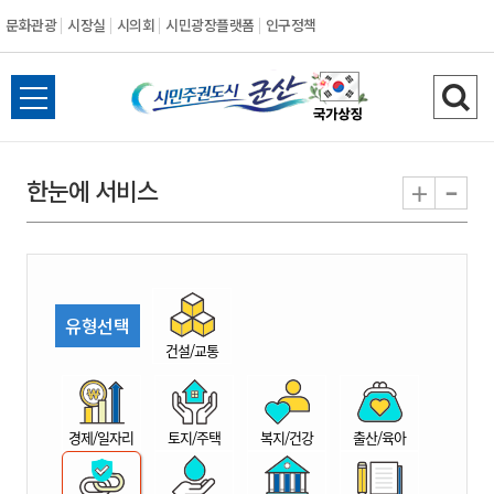
문화관광
시장실
시의회
시민광장플랫폼
인구정책
시
전
검
민
체
색
메
하
-
+
한눈에 서비스
주
뉴
기
열
권
기
도
유형선택
시
건설/교통
군
경제/일자리
토지/주택
복지/건강
출산/육아
산