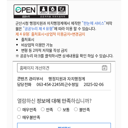
군산시청 행정지원과 자치행정계에서 제작한
"한눈에 서비스"
저작
물은
"공공누리 제 4 유형"
에 따라 이용 할 수 있습니다.
제 4 유형: 출처표시+상업적 이용금지+변경금지
출처표시
비상업적 이용만 가능
변형 등 2차적 저작물 작성 금지
※ 공공누리 마크를 클릭하시면 상세내용을 확인 하실 수 있습니다.
홈페이지 개선의견
콘텐츠 관리부서
행정지원과 자치행정계
담당전화
063-454-2245
최근수정일
2025-02-06
열람하신
정보에 대해 만족
하십니까?
매우만족
만족
보통
불만족
매우불만족