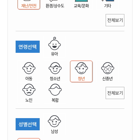
재난/안전
환경/상수도
교육/문화
기타
전체보기
연령선택
유아
아동
청소년
청년
신중년
전체보기
노인
복합
성별선택
남성