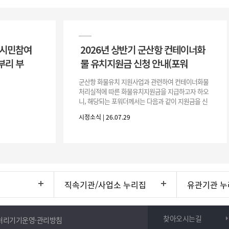
 시민참여
2026년 상반기 군산항 컨테이너화
부리 부
물 유치지원금 신청 안내(포워
군산항 화물유치 지원사업과 관련하여 컨테이너화물
처리실적에 따른 화물유치지원금을 지급하고자 하오
니, 해당되는 포워더께서는 다음과 같이 지원금을 신
청하시기 바랍니다. 1. 해당기간 : ‘25. 11. 1. ~ '26. 4.
시정소식 | 26.07.29
30.(6개
직속기관/사업소 누리집
유관기관 누
찾아오시는길
처리기기운영·관리방침