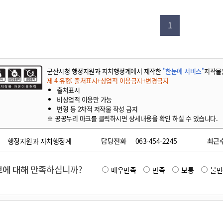
기부자 예우제
기부자 명예의 전당
1
기금사업
군산시 답례품
고향사랑기부제 소식
군산시청 행정지원과 자치행정계에서 제작한
"한눈에 서비스"
저작물
제 4 유형: 출처표시+상업적 이용금지+변경금지
출처표시
비상업적 이용만 가능
변형 등 2차적 저작물 작성 금지
※ 공공누리 마크를 클릭하시면 상세내용을 확인 하실 수 있습니다.
행정지원과 자치행정계
담당전화
063-454-2245
최근
에 대해 만족
하십니까?
매우만족
만족
보통
불만