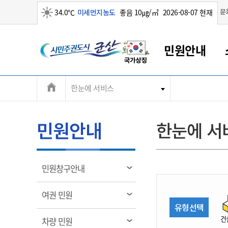
맑음
문
34.0℃
미세먼지농도
좋음 10㎍/㎥
2026-08-07 현재
시
민원안내
민
전
한눈에 서비스
군산새만금
민원안내
소통참여
생활복지
경제산업
정보공개
군산소개
전북소개
주
군산에서 시작되는 새만금
전북특별자치도 소개
군산사랑상품권
민원창구안내
정보공개제도
복지/보건
시정알림
군산시 비전
체
권
민원이용안내
시정소식
인구정책
상품권 안내
제도안내
전북특별자치도란?
메
민원안내
한눈에 서
민원수수료
시험/채용
통합돌봄
상품권 공지사항
비공개대상정보
전북특별자치도 용어 Q&A
뉴
도
종합민원창구
보도자료
주민복지
상품권 Q&A
불복구제절차
자료실
시
아름다운 배려창구
행사안내
아동/청소년
상품권 이용규약
수수료
열
민원창구안내
홍보영상 게시판
토지정보민원창구
행사일정표
여성/가족
판매대행점 조회
정보공개서식
림
군
대표전화
대표전화
대표전화
대표전화
대표전화
대표전화
대표전화
대표전화
063-454-4000
063-454-4000
063-454-4000
063-454-4000
063-454-4000
063-454-4000
063-454-4000
063-454-4000
열
여권 민원
무인민원발급기
교육안내
노인복지
지류상품권 재고조회
림
유형선택
산
보건소식
장애인복지
부서 및 담당자 연락처
부서 및 담당자 연락처
부서 및 담당자 연락처
부서 및 담당자 연락처
부서 및 담당자 연락처
부서 및 담당자 연락처
부서 및 담당자 연락처
부서 및 담당자 연락처
건
열
차량 민원
고시공고
사회서비스(바우처)