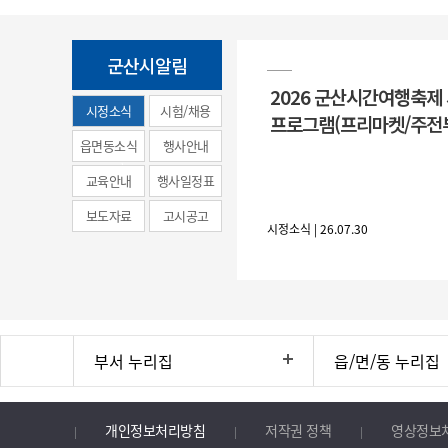
군산시알림
2026 군산시간여행축제
시정소식
시험/채용
프로그램(프리마켓/주전
(municipal
읍면동소식
행사안내
news)
교육안내
행사일정표
보도자료
고시공고
시정소식 | 26.07.30
부서 누리집
읍/면/동 누리집
개인정보처리방침
저작권 정책
영상정보