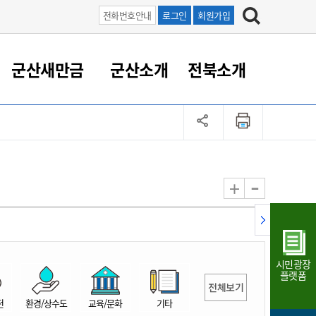
전화번호안내
로그인
회원가입
군산새만금
군산소개
전북소개
정 대응
족관계
부서/업무
RE100의 중심 새만금
도시/공원/주택
산업인프라
정책실명제
토지/건축
읍면동 안내
군산새만금 홍보 영상
조직운영6대지표
농업/축산업
도시재생
지방세
족관계
도시계획/지구단위계획
군산국가산업단지
정책실명제 안내
지방세
도시재생사업
민선8기 농업비전/발전방
공무원 정원
향
-
+
공원녹지
군산2국가산업단지
국민신청실명제안내
지방세환급금신청
도시재생(현장)지원센터
과장급이상 상위직 비율
농산물 유통
식
주택
새만금산업단지
정책실명제 중점관리 대상
지방세 상담챗봇
도시재생시설 현황
공무원 1인당 주민수
가축방역
자료실
자유무역지역
도시재생 공지/행사
현장공무원 비율
동물복지
지방산업단지
재정규모대비 인건비운영
시민광장
농공단지
실국본부수
플랫폼
전체보기
림 서비
산업단지 지도
내고장 알리미
전
환경/상수도
교육/문화
기타
구
항만/여객/공항/철도/컨벤