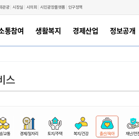
화관광
시장실
시의회
시민광장플랫폼
인구정책
소통참여
생활복지
경제산업
정보공개
새만금 해양거점도시 군산
정보공개 목록/청구
시민참여서비스
여권 민원
기업지원
교육
군산시 소개
군산시 관할권 주요논리
각종 신고/민원
사전정보공표
일자리/창업
차량 민원
상하수도
시청안내
새만금 관할구역 결
주민등록/인감/가
교통안내
기업목록
인사운영
SNS소식
여권발급안내
시민광장플랫폼
교육지원
투자기업 인센티브
정보공개 목록/청구
군산 현황
차량등록사업소 안내
하수도 계획
군산시 명장
사전정보공표
청사종합안내
주민등록/인감/가
시내버스
일반기업 목록
2022년도 통계
조직도
비스
여권 서식
시장에게 바란다
평생교육
기업지원정책
군산의 역사
차량 신규/이전 등록
상수도시설
구인구직
수시공표
전화번호안내
각종서식
택시
사회적경제기업
2023년도 통계
업무
나의민원
학자금대출이자지원
경제 공지/서식
수상현황
저당권 설정/말소 등록
수질검사
청년뜰(청년센터/창업센터)
부서별 팩스번호
시외버스/고속버스
공장 검색
2024년도 통계
부서소
나도한마디
우리아이 꿈탐험 지원사업
기업애로해소SOS
자연지리특성
등록원부 열람/발급
상수도/하수도 요금
시청 오시는 길
철도/항공
2025년도 통계
부서별 
군산시사회적경제지원센터
칭찬합시다
시민정보화교육
강소연구개발특구
행정구역/행정지도
자동차 등록 서식
요금조회납부시스템
여객선
설문조사
부모학교예약시스템
자매결연/국제협력 도시
자동차 과태료 조회 및 납부
공공하수처리시설
교통 관련사이트
일자리 지원사업
자원봉사참여
군산어린이시청
군산의 상징
자동차 정기(종합)검사 기
주정차단속 문자알
일자리지원센터
설/교통
경제/일자리
토지/주택
복지/건강
출산/육아
재난/안
간조회 및 검사예약
스
전자민원창
적극행정
디지털배움터