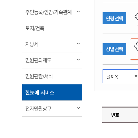
림
계약정보공개
전화번호안내
전화번호안내
전화번호안내
전화번호안내
전화번호안내
전화번호안내
전화번호안내
전화번호안내
군산시보
장사정보
열
주민등록/인감/가족관계
입찰/계약정보
연령선택
읍면동소식
주민복지 안내서
주요시책
림
수산업
찾아오시는길
찾아오시는길
찾아오시는길
찾아오시는길
찾아오시는길
찾아오시는길
찾아오시는길
찾아오시는길
용역과제
열
민원편의제도
토지/건축
웹진 열린군산
시정계획
어업현황
림
타기관소식
민원 1회방문 처리제
주요업무
수산물 안전정보
열
지방세
성별선택
어디서나 민원처리제
시정백서
림
군산수산물 소비촉진행사
상품권 구매 사용 및 관리
사전심사 청구제도
열
민원편의제도
군산 특화 수산물
림
민원인 후견인제
열
민원편람/서식
복합민원 상담예약제
림
폐업신고 원스톱서비스
열
한눈에 서비스
납세자 보호관제도
림
『안심상속』 원스톱 서비
열
전자민원창구
스
번호
림