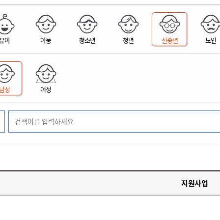
위원회 현황
공공데이터 개방
업무추진비공
군산시 무상교통
공부의 명수
정부24
위원회 명단공개
공공데이터 개방
예산/재정
법률정보
국민신문고
건설
부동산
에너지
유아
아동
청소년
청년
신중년
노인
환경
청소
위생
위원회 회의록 공개
공공데이터 수요조사
민원편람/서식
한눈에 서비스
전자가족관계등록
예산안내
조례규칙 입법예고
경제동향
도로/가로등
부동산 정보
태양광
환경선언문
청소정보
공중위생
재정공시
조례규칙 입법예고(구)
물가정보
자전거
주소/건축/지적/지리정보
가스/석유
인터넷등기소
환경기본정보
대형폐기물 배출신고
위생용품 제조업
결산보고서
법률정보 관련사이트
사회조사
조상땅찾기
국세청홈택스
남성
여성
화학물질 관리지도
공모사업
생활쓰레기 처리요령
식품위생
중기지방재정계획
사업체조
위택스
미세먼지 대응
음식물쓰레기 처리요령
문화 콘텐츠업
투자심사
통계연보
부동산통합민원
환경영향평가
폐기물 처리시설 현황
예산낭비신고
청년통계
체육
공공데이터포털
석면해체 건축물정보
보조금 부정수급 신고
주민등록
새올전자민원창구
체육시설 안내
환경오염업소 공개
공유재산
체류외국
군산시체육회
환경 관련사이트
재정용어사전
생활체육 공지
지원사업
군산시 고향사랑기부제
고향사랑기부제 소개
군산상품