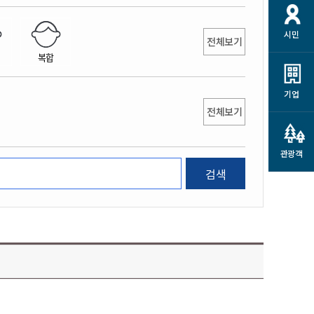
개
재정정보 공개
공공저작물
션
시민
통계정보
행정규제개혁
전체보기
소상공인 지원
복합
민방위/재난안전
시스템
행정규제개혁안내
고유가 피해지원금
민방위
규제신문고
군산사랑배달 배달의명수
기업
재난안전
전체보기
규제입증요청
카드수수료 지원
풍수해보험
사
규제정보포털
소상공인지원
재해예방
관광객
관련기관 안내
검색
군산시착한가격업소
시민대상보험
통계
영조물 배상보험
인 현황
군산시민 안전보험
군산시민 자전거보험
군산 상품
농업인안전보험 농가부담
 가이드북
금 지원사업