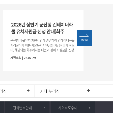
2026년 상반기 군산항 컨테이너화
물 유치지원금 신청 안내(화주
군산항 화물유치 지원사업과 관련하여 컨테이너화물
MORE
처리실적에 따른 화물유치지원금을 지급하고자 하오
니, 해당되는 화주께서는 다음과 같이 지원금을 신청
하시기 바랍니다. 1. 해당기간 : ‘25. 11. 1. ~ '26. 4. 30.
시정소식 | 26.07.29
(6개월
리집
기타 누리집
전화번호안내
사이트도우미