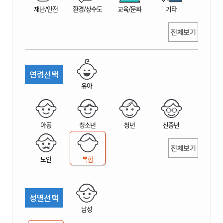
재난/안전
환경/상수도
교육/문화
기타
전체보기
연령선택
유아
아동
청소년
청년
신중년
전체보기
노인
복합
성별선택
남성