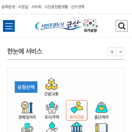
문화관광
시장실
시의회
시민광장플랫폼
인구정책
시
전
검
민
체
색
메
하
-
+
한눈에 서비스
주
뉴
기
열
권
기
도
유형선택
시
건설/교통
군
경제/일자리
토지/주택
복지/건강
출산/육아
산