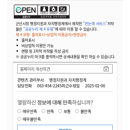
군산시청 행정지원과 자치행정계에서 제작한
"한눈에 서비스"
저작
물은
"공공누리 제 4 유형"
에 따라 이용 할 수 있습니다.
제 4 유형: 출처표시+상업적 이용금지+변경금지
출처표시
비상업적 이용만 가능
변형 등 2차적 저작물 작성 금지
※ 공공누리 마크를 클릭하시면 상세내용을 확인 하실 수 있습니다.
홈페이지 개선의견
콘텐츠 관리부서
행정지원과 자치행정계
담당전화
063-454-2245
최근수정일
2025-02-06
열람하신
정보에 대해 만족
하십니까?
매우만족
만족
보통
불만족
매우불만족