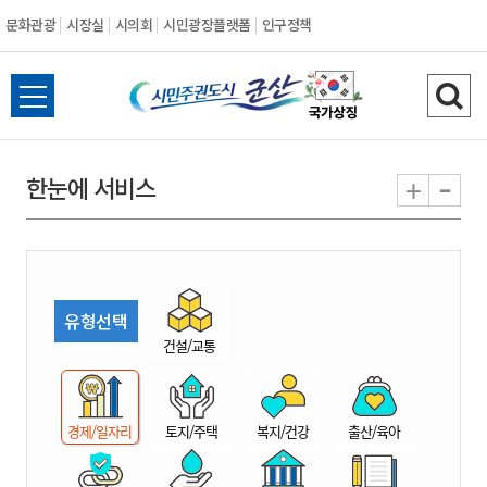
문화관광
시장실
시의회
시민광장플랫폼
인구정책
시
전
검
민
체
색
메
하
-
+
한눈에 서비스
주
뉴
기
열
권
기
도
유형선택
시
건설/교통
군
경제/일자리
토지/주택
복지/건강
출산/육아
산