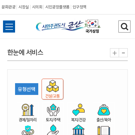
문화관광
시장실
시의회
시민광장플랫폼
인구정책
시
전
검
민
체
색
메
하
-
+
한눈에 서비스
주
뉴
기
열
권
기
도
유형선택
시
건설/교통
군
경제/일자리
토지/주택
복지/건강
출산/육아
산