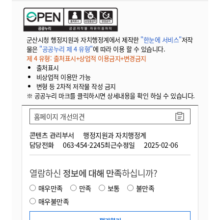
군산시청 행정지원과 자치행정계에서 제작한
"한눈에 서비스"
저작
물은
"공공누리 제 4 유형"
에 따라 이용 할 수 있습니다.
제 4 유형: 출처표시+상업적 이용금지+변경금지
출처표시
비상업적 이용만 가능
변형 등 2차적 저작물 작성 금지
※ 공공누리 마크를 클릭하시면 상세내용을 확인 하실 수 있습니다.
홈페이지 개선의견
콘텐츠 관리부서
행정지원과 자치행정계
담당전화
063-454-2245
최근수정일
2025-02-06
열람하신
정보에 대해 만족
하십니까?
매우만족
만족
보통
불만족
매우불만족