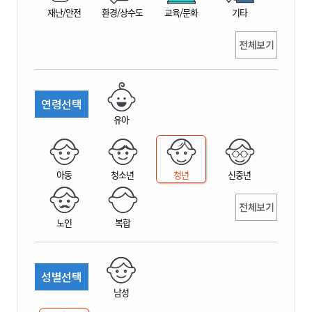
재난/안전
환경/상수도
교육/문화
기타
전체보기
연령선택
유아
아동
청소년
청년
신중년
전체보기
노인
복합
성별선택
남성