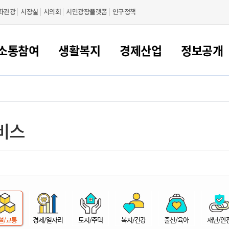
화관광
시장실
시의회
시민광장플랫폼
인구정책
소통참여
생활복지
경제산업
정보공개
새만금 해양거점도시 군산
정보공개 목록/청구
시민참여서비스
여권 민원
기업지원
교육
군산시 소개
군산시 관할권 주요논리
각종 신고/민원
사전정보공표
일자리/창업
차량 민원
상하수도
시청안내
새만금 관할구역 결
주민등록/인감/가
교통안내
기업목록
인사운영
SNS소식
여권발급안내
시민광장플랫폼
교육지원
투자기업 인센티브
정보공개 목록/청구
군산 현황
차량등록사업소 안내
하수도 계획
군산시 명장
사전정보공표
청사종합안내
주민등록/인감/가
시내버스
일반기업 목록
2022년도 통계
조직도
비스
여권 서식
시장에게 바란다
평생교육
기업지원정책
군산의 역사
차량 신규/이전 등록
상수도시설
구인구직
수시공표
전화번호안내
각종서식
택시
사회적경제기업
2023년도 통계
업무
나의민원
학자금대출이자지원
경제 공지/서식
수상현황
저당권 설정/말소 등록
수질검사
청년뜰(청년센터/창업센터)
부서별 팩스번호
시외버스/고속버스
공장 검색
2024년도 통계
부서소
나도한마디
우리아이 꿈탐험 지원사업
기업애로해소SOS
자연지리특성
등록원부 열람/발급
상수도/하수도 요금
시청 오시는 길
철도/항공
2025년도 통계
부서별 
군산시사회적경제지원센터
칭찬합시다
시민정보화교육
강소연구개발특구
행정구역/행정지도
자동차 등록 서식
요금조회납부시스템
여객선
설문조사
부모학교예약시스템
자매결연/국제협력 도시
자동차 과태료 조회 및 납부
공공하수처리시설
교통 관련사이트
일자리 지원사업
자원봉사참여
군산어린이시청
군산의 상징
자동차 정기(종합)검사 기
주정차단속 문자알
일자리지원센터
설/교통
경제/일자리
토지/주택
복지/건강
출산/육아
재난/안
간조회 및 검사예약
스
전자민원창
적극행정
디지털배움터