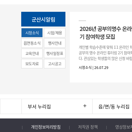
군산시알림
2026년 공부의명수 온라
시정소식
시험/채용
기 참여학생 모집
(municipal
읍면동소식
행사안내
개인별 학습수준에 맞춰 1:1 온라인
news)
공부의 명수 온라인 튜터링 2기 참
교육안내
행사일정표
다. 관심있는 학생들의 많은 신청 바랍
보도자료
고시공고
간 : 2026. 7. 29.(수) ~ 8. 7.(금) 2. 
시정소식 | 26.07.29
부서 누리집
읍/면/동 누리집
개인정보처리방침
저작권 정책
영상정보