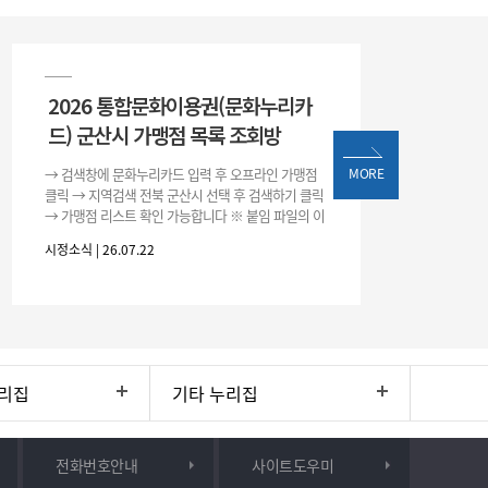
2026 통합문화이용권(문화누리카
드) 군산시 가맹점 목록 조회방
→ 검색창에 문화누리카드 입력 후 오프라인 가맹점
MORE
클릭 → 지역검색 전북 군산시 선택 후 검색하기 클릭
→ 가맹점 리스트 확인 가능합니다 ※ 붙임 파일의 이
용처 리스트는 변동될 수 있으니 위 방법으로 확인하
시정소식 | 26.07.22
시기 바랍니다.
리집
기타 누리집
전화번호안내
사이트도우미