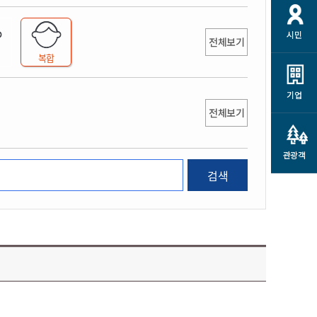
개
재정정보 공개
공공저작물
션
시민
통계정보
행정규제개혁
전체보기
소상공인 지원
복합
민방위/재난안전
시스템
행정규제개혁안내
고유가 피해지원금
민방위
규제신문고
군산사랑배달 배달의명수
기업
재난안전
전체보기
규제입증요청
카드수수료 지원
풍수해보험
사
규제정보포털
소상공인지원
재해예방
관광객
관련기관 안내
검색
군산시착한가격업소
시민대상보험
통계
영조물 배상보험
인 현황
군산시민 안전보험
군산시민 자전거보험
군산 상품
농업인안전보험 농가부담
 가이드북
금 지원사업