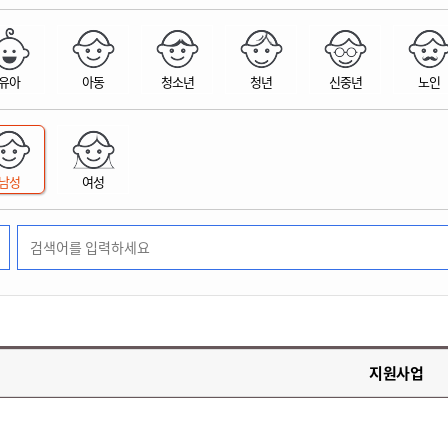
위원회 현황
공공데이터 개방
업무추진비공
군산시 무상교통
공부의 명수
정부24
위원회 명단공개
공공데이터 개방
예산/재정
법률정보
국민신문고
건설
부동산
에너지
유아
아동
청소년
청년
신중년
노인
환경
청소
위생
위원회 회의록 공개
공공데이터 수요조사
민원편람/서식
한눈에 서비스
전자가족관계등록
예산안내
조례규칙 입법예고
경제동향
도로/가로등
부동산 정보
태양광
환경선언문
청소정보
공중위생
재정공시
조례규칙 입법예고(구)
물가정보
자전거
주소/건축/지적/지리정보
가스/석유
인터넷등기소
환경기본정보
대형폐기물 배출신고
위생용품 제조업
결산보고서
법률정보 관련사이트
사회조사
조상땅찾기
국세청홈택스
남성
여성
화학물질 관리지도
공모사업
생활쓰레기 처리요령
식품위생
중기지방재정계획
사업체조
위택스
미세먼지 대응
음식물쓰레기 처리요령
문화 콘텐츠업
투자심사
통계연보
부동산통합민원
환경영향평가
폐기물 처리시설 현황
예산낭비신고
청년통계
체육
공공데이터포털
석면해체 건축물정보
보조금 부정수급 신고
주민등록
새올전자민원창구
체육시설 안내
환경오염업소 공개
공유재산
체류외국
군산시체육회
환경 관련사이트
재정용어사전
생활체육 공지
지원사업
군산시 고향사랑기부제
고향사랑기부제 소개
군산상품