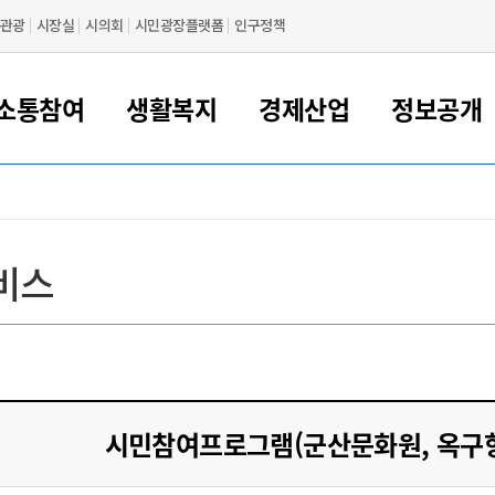
관광
시장실
시의회
시민광장플랫폼
인구정책
소통참여
생활복지
경제산업
정보공개
새만금 해양거점도시 군산
정보공개 목록/청구
시민참여서비스
여권 민원
기업지원
교육
군산시 소개
군산시 관할권 주요논리
각종 신고/민원
사전정보공표
일자리/창업
차량 민원
상하수도
시청안내
새만금 관할구역 결
주민등록/인감/가
교통안내
기업목록
인사운영
SNS소식
여권발급안내
시민광장플랫폼
교육지원
투자기업 인센티브
정보공개 목록/청구
군산 현황
차량등록사업소 안내
하수도 계획
군산시 명장
사전정보공표
청사종합안내
주민등록/인감/가
시내버스
일반기업 목록
2022년도 통계
조직도
비스
여권 서식
시장에게 바란다
평생교육
기업지원정책
군산의 역사
차량 신규/이전 등록
상수도시설
구인구직
수시공표
전화번호안내
각종서식
택시
사회적경제기업
2023년도 통계
업무
나의민원
학자금대출이자지원
경제 공지/서식
수상현황
저당권 설정/말소 등록
수질검사
청년뜰(청년센터/창업센터)
부서별 팩스번호
시외버스/고속버스
공장 검색
2024년도 통계
부서소
나도한마디
우리아이 꿈탐험 지원사업
기업애로해소SOS
자연지리특성
등록원부 열람/발급
상수도/하수도 요금
시청 오시는 길
철도/항공
2025년도 통계
부서별 
군산시사회적경제지원센터
칭찬합시다
시민정보화교육
강소연구개발특구
행정구역/행정지도
자동차 등록 서식
요금조회납부시스템
여객선
설문조사
부모학교예약시스템
자매결연/국제협력 도시
자동차 과태료 조회 및 납부
공공하수처리시설
교통 관련사이트
일자리 지원사업
시민참여프로그램(군산문화원, 옥구향
자원봉사참여
군산어린이시청
군산의 상징
자동차 정기(종합)검사 기
주정차단속 문자알
일자리지원센터
간조회 및 검사예약
스
전자민원창
적극행정
디지털배움터