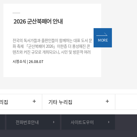
2026 군산북페어 안내
전국의 독서가들과 출판인들이 함께하는 대표 도서 문
MORE
화 축제 「군산북페어 2026」이한층 더 풍성해진 콘
텐츠와 커진 규모로 개최되오니, 시민 및 방문객 여러
분의 많은 관심과 참여 바랍니다.□ 행사 개요행사 기
시정소식 | 26.08.07
간: 2026. 8. 28.
리집
기타 누리집
전화번호안내
사이트도우미