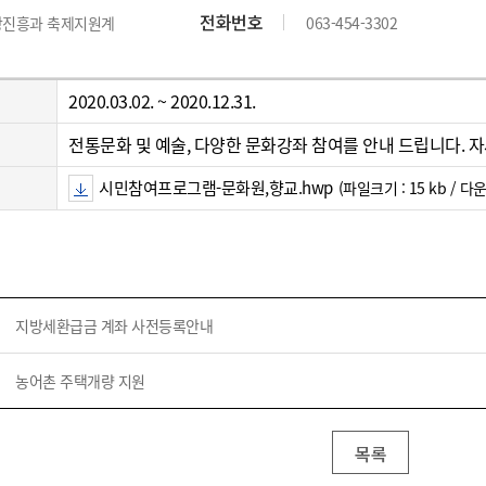
위원회 현황
공공데이터 개방
업무추진비공
군산시 무상교통
전화번호
광진흥과 축제지원계
063-454-3302
공부의 명수
정부24
위원회 명단공개
공공데이터 개방
예산/재정
법률정보
국민신문고
건설
부동산
에너지
환경
청소
위생
위원회 회의록 공개
공공데이터 수요조사
민원편람/서식
한눈에 서비스
2020.03.02. ~ 2020.12.31.
전자가족관계등록
예산안내
조례규칙 입법예고
경제동향
도로/가로등
부동산 정보
태양광
환경선언문
청소정보
공중위생
재정공시
조례규칙 입법예고(구)
물가정보
전통문화 및 예술, 다양한 문화강좌 참여를 안내 드립니다.
자전거
주소/건축/지적/지리정보
가스/석유
인터넷등기소
환경기본정보
대형폐기물 배출신고
위생용품 제조업
결산보고서
법률정보 관련사이트
사회조사
조상땅찾기
시민참여프로그램-문화원,향교.hwp
(파일크기 : 15 kb / 다운
국세청홈택스
화학물질 관리지도
공모사업
생활쓰레기 처리요령
식품위생
중기지방재정계획
사업체조
위택스
미세먼지 대응
음식물쓰레기 처리요령
문화 콘텐츠업
투자심사
통계연보
부동산통합민원
환경영향평가
폐기물 처리시설 현황
예산낭비신고
청년통계
체육
공공데이터포털
석면해체 건축물정보
보조금 부정수급 신고
주민등록
새올전자민원창구
지방세환급금 계좌 사전등록안내
체육시설 안내
환경오염업소 공개
공유재산
체류외국
군산시체육회
환경 관련사이트
재정용어사전
농어촌 주택개량 지원
생활체육 공지
군산시 고향사랑기부제
목록
고향사랑기부제 소개
군산상품