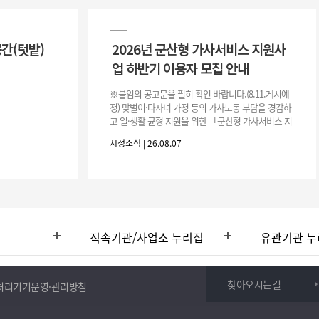
공간(텃밭)
2026년 군산형 가사서비스 지원사
업 하반기 이용자 모집 안내
※붙임의 공고문을 필히 확인 바랍니다.(8.11.게시예
정) 맞벌이·다자녀 가정 등의 가사노동 부담을 경감하
고 일·생활 균형 지원을 위한 「군산형 가사서비스 지
원사업」하반기 이용자를 다음과 같이 추가 모집하오
시정소식 | 26.08.07
니 많은 참여 바랍니다. 1
직속기관/사업소 누리집
유관기관 누
찾아오시는길
처리기기운영·관리방침