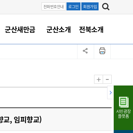
전화번호안내
로그인
회원가입
군산새만금
군산소개
전북소개
정 대응
족관계
부서/업무
RE100의 중심 새만금
도시/공원/주택
산업인프라
정책실명제
토지/건축
읍면동 안내
군산새만금 홍보 영상
조직운영6대지표
농업/축산업
도시재생
지방세
족관계
도시계획/지구단위계획
군산국가산업단지
정책실명제 안내
지방세
도시재생사업
민선8기 농업비전/발전방
공무원 정원
향
-
+
공원녹지
군산2국가산업단지
국민신청실명제안내
지방세환급금신청
도시재생(현장)지원센터
과장급이상 상위직 비율
농산물 유통
식
주택
새만금산업단지
정책실명제 중점관리 대상
지방세 상담챗봇
도시재생시설 현황
공무원 1인당 주민수
가축방역
자료실
자유무역지역
도시재생 공지/행사
현장공무원 비율
동물복지
지방산업단지
재정규모대비 인건비운영
시민광장
농공단지
실국본부수
플랫폼
교, 임피향교)
림 서비
산업단지 지도
내고장 알리미
구
항만/여객/공항/철도/컨벤