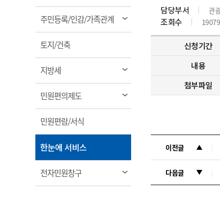
림
계약정보공개
담당부서
관
전화번호안내
전화번호안내
전화번호안내
전화번호안내
전화번호안내
전화번호안내
전화번호안내
전화번호안내
군산시보
장사정보
열
주민등록/인감/가족관계
조회수
19079
입찰/계약정보
읍면동소식
주민복지 안내서
주요시책
림
수산업
찾아오시는길
찾아오시는길
찾아오시는길
찾아오시는길
찾아오시는길
찾아오시는길
찾아오시는길
찾아오시는길
용역과제
열
민원편의제도
토지/건축
웹진 열린군산
신청기간
시정계획
어업현황
림
타기관소식
민원 1회방문 처리제
주요업무
내용
수산물 안전정보
열
지방세
어디서나 민원처리제
시정백서
림
군산수산물 소비촉진행사
첨부파일
상품권 구매 사용 및 관리
사전심사 청구제도
열
민원편의제도
군산 특화 수산물
림
민원인 후견인제
열
민원편람/서식
복합민원 상담예약제
림
폐업신고 원스톱서비스
열
한눈에 서비스
이전글
납세자 보호관제도
림
『안심상속』 원스톱 서비
열
전자민원창구
다음글
스
림