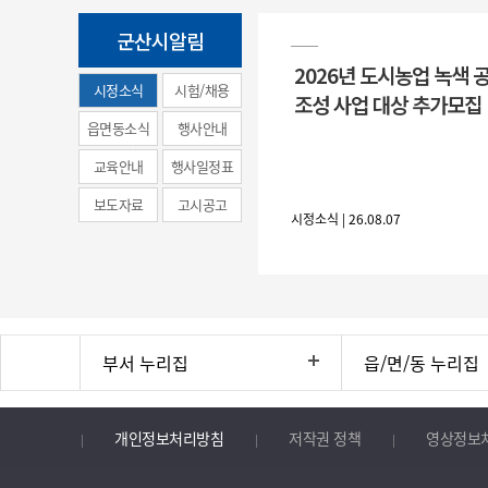
군산시알림
2026년 도시농업 녹색 
시정소식
시험/채용
조성 사업 대상 추가모집
(municipal
읍면동소식
행사안내
news)
교육안내
행사일정표
보도자료
고시공고
시정소식 | 26.08.07
부서 누리집
읍/면/동 누리집
개인정보처리방침
저작권 정책
영상정보