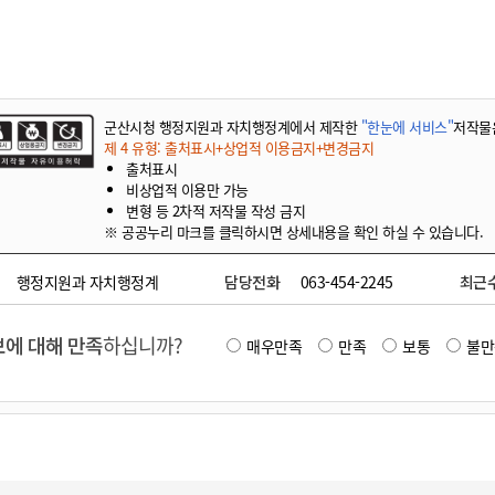
기부자 예우제
기부자 명예의 전당
기금사업
군산시 답례품
군산시청 행정지원과 자치행정계에서 제작한
"한눈에 서비스"
저작물
고향사랑기부제 소식
제 4 유형: 출처표시+상업적 이용금지+변경금지
출처표시
비상업적 이용만 가능
변형 등 2차적 저작물 작성 금지
※ 공공누리 마크를 클릭하시면 상세내용을 확인 하실 수 있습니다.
행정지원과 자치행정계
담당전화
063-454-2245
최근
에 대해 만족
하십니까?
매우만족
만족
보통
불만