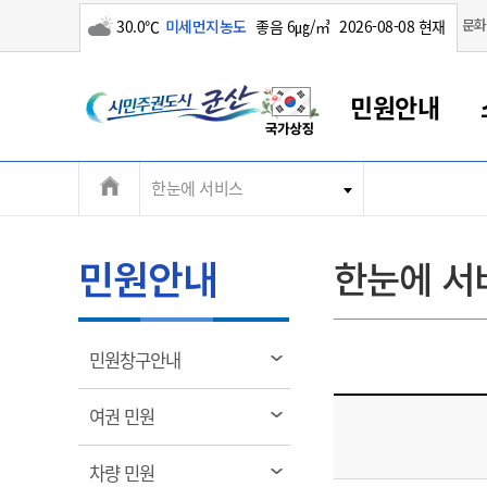
구름많음
문화
30.0℃
미세먼지농도
좋음 6㎍/㎥
2026-08-08 현재
시
민원안내
민
전
한눈에 서비스
군산새만금
민원안내
소통참여
생활복지
경제산업
정보공개
군산소개
전북소개
주
군산에서 시작되는 새만금
전북특별자치도 소개
군산사랑상품권
민원창구안내
정보공개제도
복지/보건
시정알림
군산시 비전
체
권
민원이용안내
시정소식
인구정책
상품권 안내
제도안내
전북특별자치도란?
메
민원안내
한눈에 서
민원수수료
시험/채용
통합돌봄
상품권 공지사항
비공개대상정보
전북특별자치도 용어 Q&A
뉴
도
종합민원창구
보도자료
주민복지
상품권 Q&A
불복구제절차
자료실
시
아름다운 배려창구
행사안내
아동/청소년
상품권 이용규약
수수료
열
민원창구안내
홍보영상 게시판
토지정보민원창구
행사일정표
여성/가족
판매대행점 조회
정보공개서식
림
군
대표전화
대표전화
대표전화
대표전화
대표전화
대표전화
대표전화
대표전화
063-454-4000
063-454-4000
063-454-4000
063-454-4000
063-454-4000
063-454-4000
063-454-4000
063-454-4000
열
여권 민원
무인민원발급기
교육안내
노인복지
지류상품권 재고조회
림
산
보건소식
장애인복지
부서 및 담당자 연락처
부서 및 담당자 연락처
부서 및 담당자 연락처
부서 및 담당자 연락처
부서 및 담당자 연락처
부서 및 담당자 연락처
부서 및 담당자 연락처
부서 및 담당자 연락처
열
차량 민원
고시공고
사회서비스(바우처)