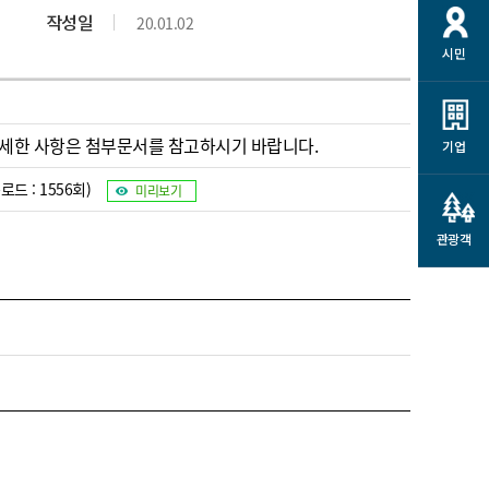
개
재정정보 공개
공공저작물
션
작성일
20.01.02
시민
통계정보
행정규제개혁
소상공인 지원
민방위/재난안전
시스템
행정규제개혁안내
고유가 피해지원금
민방위
규제신문고
 자세한 사항은 첨부문서를 참고하시기 바랍니다.
군산사랑배달 배달의명수
기업
재난안전
규제입증요청
카드수수료 지원
로드 : 1556회)
미리보기
풍수해보험
사
규제정보포털
소상공인지원
재해예방
관광객
관련기관 안내
군산시착한가격업소
시민대상보험
통계
영조물 배상보험
인 현황
군산시민 안전보험
군산시민 자전거보험
군산 상품
농업인안전보험 농가부담
 가이드북
금 지원사업