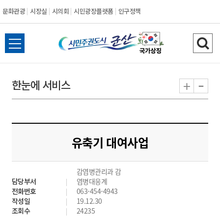
문화관광
시장실
시의회
시민광장플랫폼
인구정책
시
전
검
민
체
색
메
하
-
+
한눈에 서비스
주
뉴
기
열
권
기
도
유축기 대여사업
시
감염병관리과 감
군
담당부서
염병대응계
전화번호
063-454-4943
산
작성일
19.12.30
조회수
24235