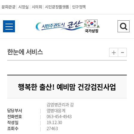
문화관광
시장실
시의회
시민광장플랫폼
인구정책
시
전
검
민
체
색
메
하
-
+
한눈에 서비스
주
뉴
기
열
권
기
도
행복한 출산! 예비맘 건강검진사업
시
감염병관리과 감
군
담당부서
염병대응계
전화번호
063-454-4943
산
작성일
19.12.30
조회수
27463