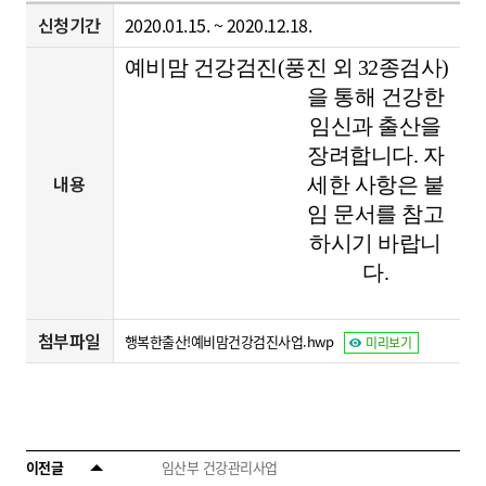
신청기간
2020.01.15. ~ 2020.12.18.
예비맘 건강검진(풍진 외 32종검사)
을 통해 건강한
임신과 출산을
장려합니다. 자
내용
세한 사항은 붙
임 문서를 참고
하시기 바랍니
다.
첨부파일
행복한출산!예비맘건강검진사업.hwp
미리보기
이전글
임산부 건강관리사업