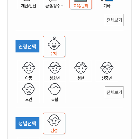
재난/안전
환경/상수도
교육/문화
기타
전체보기
연령선택
유아
아동
청소년
청년
신중년
전체보기
노인
복합
성별선택
남성