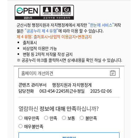
군산시청 행정지원과 자치행정계에서 제작한
"한눈에 서비스"
저작
물은
"공공누리 제 4 유형"
에 따라 이용 할 수 있습니다.
제 4 유형: 출처표시+상업적 이용금지+변경금지
출처표시
비상업적 이용만 가능
변형 등 2차적 저작물 작성 금지
※ 공공누리 마크를 클릭하시면 상세내용을 확인 하실 수 있습니다.
홈페이지 개선의견
콘텐츠 관리부서
행정지원과 자치행정계
담당전화
063-454-2245
최근수정일
2025-02-06
열람하신
정보에 대해 만족
하십니까?
매우만족
만족
보통
불만족
매우불만족