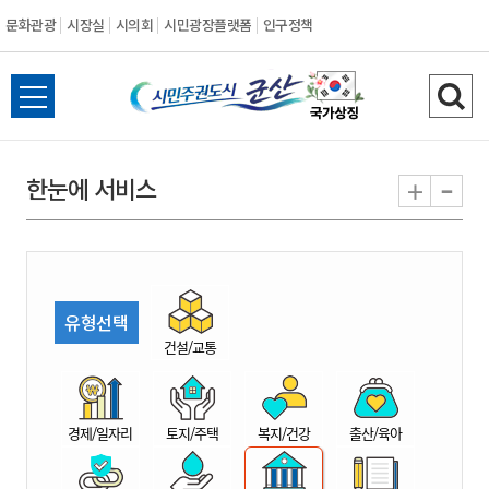
문화관광
시장실
시의회
시민광장플랫폼
인구정책
시
전
검
민
체
색
메
하
-
+
한눈에 서비스
주
뉴
기
열
권
기
도
유형선택
시
건설/교통
군
경제/일자리
토지/주택
복지/건강
출산/육아
산