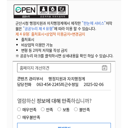
군산시청 행정지원과 자치행정계에서 제작한
"한눈에 서비스"
저작
물은
"공공누리 제 4 유형"
에 따라 이용 할 수 있습니다.
제 4 유형: 출처표시+상업적 이용금지+변경금지
출처표시
비상업적 이용만 가능
변형 등 2차적 저작물 작성 금지
※ 공공누리 마크를 클릭하시면 상세내용을 확인 하실 수 있습니다.
홈페이지 개선의견
콘텐츠 관리부서
행정지원과 자치행정계
담당전화
063-454-2245
최근수정일
2025-02-06
열람하신
정보에 대해 만족
하십니까?
매우만족
만족
보통
불만족
매우불만족