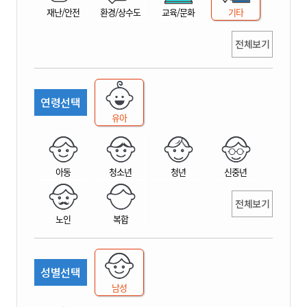
재난/안전
환경/상수도
교육/문화
기타
전체보기
연령선택
유아
아동
청소년
청년
신중년
전체보기
노인
복합
성별선택
남성