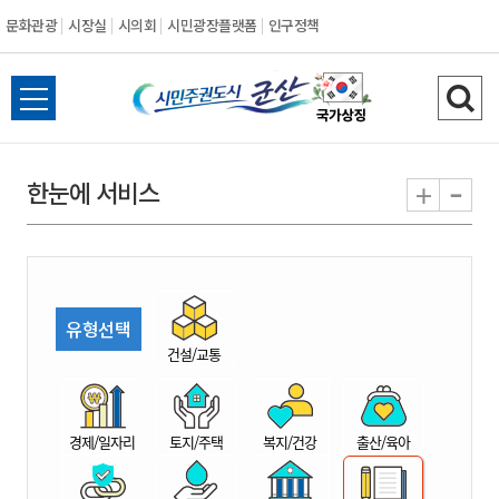
문화관광
시장실
시의회
시민광장플랫폼
인구정책
시
전
검
민
체
색
메
하
-
+
한눈에 서비스
주
뉴
기
열
권
기
도
유형선택
시
건설/교통
군
경제/일자리
토지/주택
복지/건강
출산/육아
산