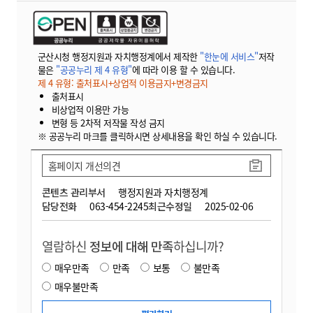
군산시청 행정지원과 자치행정계에서 제작한
"한눈에 서비스"
저작
물은
"공공누리 제 4 유형"
에 따라 이용 할 수 있습니다.
제 4 유형: 출처표시+상업적 이용금지+변경금지
출처표시
비상업적 이용만 가능
변형 등 2차적 저작물 작성 금지
※ 공공누리 마크를 클릭하시면 상세내용을 확인 하실 수 있습니다.
홈페이지 개선의견
콘텐츠 관리부서
행정지원과 자치행정계
담당전화
063-454-2245
최근수정일
2025-02-06
열람하신
정보에 대해 만족
하십니까?
매우만족
만족
보통
불만족
매우불만족