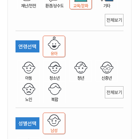
재난/안전
환경/상수도
교육/문화
기타
전체보기
연령선택
유아
아동
청소년
청년
신중년
전체보기
노인
복합
성별선택
남성