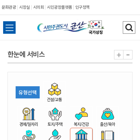
문화관광
시장실
시의회
시민광장플랫폼
인구정책
시
전
검
민
체
색
메
하
-
+
한눈에 서비스
주
뉴
기
열
권
기
도
유형선택
시
건설/교통
군
경제/일자리
토지/주택
복지/건강
출산/육아
산