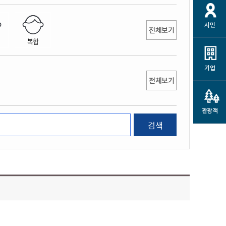
개
재정정보 공개
공공저작물
션
시민
통계정보
행정규제개혁
전체보기
소상공인 지원
복합
민방위/재난안전
시스템
행정규제개혁안내
고유가 피해지원금
민방위
규제신문고
군산사랑배달 배달의명수
기업
재난안전
전체보기
규제입증요청
카드수수료 지원
풍수해보험
사
규제정보포털
소상공인지원
재해예방
관광객
관련기관 안내
검색
군산시착한가격업소
시민대상보험
통계
영조물 배상보험
인 현황
군산시민 안전보험
군산시민 자전거보험
군산 상품
농업인안전보험 농가부담
 가이드북
금 지원사업