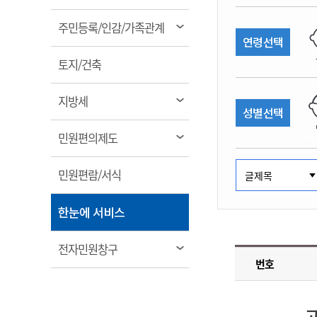
림
계약정보공개
전화번호안내
전화번호안내
전화번호안내
전화번호안내
전화번호안내
전화번호안내
전화번호안내
전화번호안내
군산시보
장사정보
열
주민등록/인감/가족관계
입찰/계약정보
연령선택
읍면동소식
주민복지 안내서
주요시책
림
수산업
찾아오시는길
찾아오시는길
찾아오시는길
찾아오시는길
찾아오시는길
찾아오시는길
찾아오시는길
찾아오시는길
용역과제
열
민원편의제도
토지/건축
웹진 열린군산
시정계획
어업현황
림
타기관소식
민원 1회방문 처리제
주요업무
수산물 안전정보
열
지방세
성별선택
어디서나 민원처리제
시정백서
림
군산수산물 소비촉진행사
상품권 구매 사용 및 관리
사전심사 청구제도
열
민원편의제도
군산 특화 수산물
림
민원인 후견인제
열
민원편람/서식
복합민원 상담예약제
림
폐업신고 원스톱서비스
열
한눈에 서비스
납세자 보호관제도
림
『안심상속』 원스톱 서비
열
전자민원창구
스
번호
림