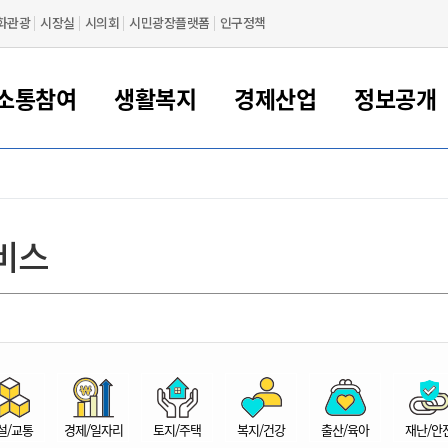
화관광
시장실
시의회
시민광장플랫폼
인구정책
소통참여
생활복지
경제산업
정보공개
새만금 해양거점도시 군산
정보공개 목록/청구
시민참여서비스
여권 민원
기업지원
교육
군산시 소개
군산시 관할권 주요논리
각종 신고/민원
사전정보공표
일자리/창업
차량 민원
상하수도
시청안내
새만금 관할구역 결
주민등록/인감/가
교통안내
기업목록
인사운영
SNS소식
여권발급안내
시민광장플랫폼
교육지원
투자기업 인센티브
정보공개 목록/청구
군산 현황
차량등록사업소 안내
하수도 계획
군산시 명장
사전정보공표
청사종합안내
주민등록/인감/가
시내버스
일반기업 목록
2022년도 통계
조직도
비스
여권 서식
시장에게 바란다
평생교육
기업지원정책
군산의 역사
차량 신규/이전 등록
상수도시설
구인구직
수시공표
전화번호안내
각종서식
택시
사회적경제기업
2023년도 통계
업무
나의민원
학자금대출이자지원
경제 공지/서식
수상현황
저당권 설정/말소 등록
수질검사
청년뜰(청년센터/창업센터)
부서별 팩스번호
시외버스/고속버스
공장 검색
2024년도 통계
부서소
나도한마디
우리아이 꿈탐험 지원사업
기업애로해소SOS
자연지리특성
등록원부 열람/발급
상수도/하수도 요금
시청 오시는 길
철도/항공
2025년도 통계
부서별 
군산시사회적경제지원센터
칭찬합시다
시민정보화교육
강소연구개발특구
행정구역/행정지도
자동차 등록 서식
요금조회납부시스템
여객선
설문조사
부모학교예약시스템
자매결연/국제협력 도시
자동차 과태료 조회 및 납부
공공하수처리시설
교통 관련사이트
일자리 지원사업
자원봉사참여
군산어린이시청
군산의 상징
자동차 정기(종합)검사 기
주정차단속 문자알
일자리지원센터
설/교통
경제/일자리
토지/주택
복지/건강
출산/육아
재난/안
간조회 및 검사예약
스
전자민원창
적극행정
디지털배움터