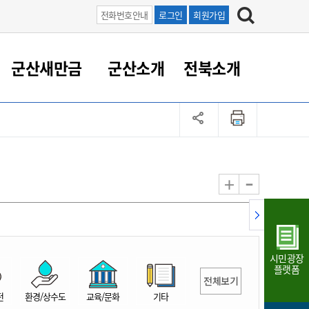
전화번호안내
로그인
회원가입
군산새만금
군산소개
전북소개
정 대응
족관계
부서/업무
RE100의 중심 새만금
도시/공원/주택
산업인프라
정책실명제
토지/건축
읍면동 안내
군산새만금 홍보 영상
조직운영6대지표
농업/축산업
도시재생
지방세
족관계
도시계획/지구단위계획
군산국가산업단지
정책실명제 안내
지방세
도시재생사업
민선8기 농업비전/발전방
공무원 정원
향
-
+
공원녹지
군산2국가산업단지
국민신청실명제안내
지방세환급금신청
도시재생(현장)지원센터
과장급이상 상위직 비율
농산물 유통
식
주택
새만금산업단지
정책실명제 중점관리 대상
지방세 상담챗봇
도시재생시설 현황
공무원 1인당 주민수
가축방역
자료실
자유무역지역
도시재생 공지/행사
현장공무원 비율
동물복지
지방산업단지
재정규모대비 인건비운영
시민광장
농공단지
실국본부수
플랫폼
전체보기
림 서비
산업단지 지도
내고장 알리미
전
환경/상수도
교육/문화
기타
구
항만/여객/공항/철도/컨벤