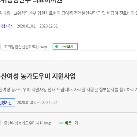
기부자 예우제
기부자 명예의 전당
원내용 : 고위험임산부 입원치료비의 급여중 전액본인부담금 및 비급여 진료비의 9
기금사업
신청기간
2020.01.01. ~ 2020.12.31.
군산시 답례품
고향사랑기부제 소식
고위험임신질환(19대).hwp
바로보기
출산여성 농가도우미 지원사업
산여성 농가도우미 지원사업 안내 드립니다. 자세한 사항은 첨부문서를 참고하시기
신청기간
2020.01.01. ~ 2020.12.31.
출산여성농가도우미지원.hwp
바로보기