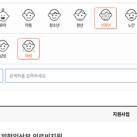
위원회 현황
공공데이터 개방
업무추진비공
군산시 무상교통
공부의 명수
정부24
위원회 명단공개
공공데이터 개방
예산/재정
법률정보
국민신문고
건설
부동산
에너지
유아
아동
청소년
청년
신중년
노인
환경
청소
위생
위원회 회의록 공개
공공데이터 수요조사
민원편람/서식
한눈에 서비스
전자가족관계등록
예산안내
조례규칙 입법예고
경제동향
도로/가로등
부동산 정보
태양광
환경선언문
청소정보
공중위생
재정공시
조례규칙 입법예고(구)
물가정보
자전거
주소/건축/지적/지리정보
가스/석유
인터넷등기소
환경기본정보
대형폐기물 배출신고
위생용품 제조업
결산보고서
법률정보 관련사이트
사회조사
조상땅찾기
국세청홈택스
남성
여성
화학물질 관리지도
공모사업
생활쓰레기 처리요령
식품위생
중기지방재정계획
사업체조
위택스
미세먼지 대응
음식물쓰레기 처리요령
문화 콘텐츠업
투자심사
통계연보
부동산통합민원
환경영향평가
폐기물 처리시설 현황
예산낭비신고
청년통계
체육
공공데이터포털
석면해체 건축물정보
보조금 부정수급 신고
주민등록
새올전자민원창구
체육시설 안내
환경오염업소 공개
공유재산
체류외국
군산시체육회
환경 관련사이트
재정용어사전
생활체육 공지
지원사업
군산시 고향사랑기부제
고향사랑기부제 소개
군산상품
고위험임산부 의료비지원