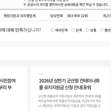
※ 공공누리 마크를 클릭하시면 상세내용을 확인 하실 수 있습니다.
행정지원과 자치행정계
담당전화
063-454-2245
최근
에 대해 만족
하십니까?
매우만족
만족
보통
불만
 시민참여
2026년 상반기 군산항 컨테이너화
부리 부
물 유치지원금 신청 안내(포워
군산항 화물유치 지원사업과 관련하여 컨테이너화물
처리실적에 따른 화물유치지원금을 지급하고자 하오
니, 해당되는 포워더께서는 다음과 같이 지원금을 신
청하시기 바랍니다. 1. 해당기간 : ‘25. 11. 1. ~ '26. 4.