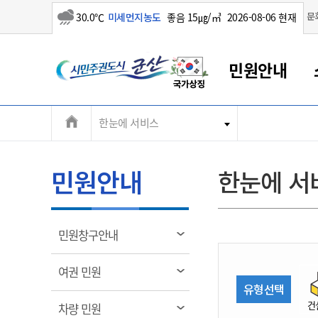
소나기
문
30.0℃
미세먼지농도
좋음 15㎍/㎥
2026-08-06 현재
시
민원안내
민
전
한눈에 서비스
군산새만금
민원안내
소통참여
생활복지
경제산업
정보공개
군산소개
전북소개
주
군산에서 시작되는 새만금
전북특별자치도 소개
군산사랑상품권
민원창구안내
정보공개제도
복지/보건
시정알림
군산시 비전
체
권
민원이용안내
시정소식
인구정책
상품권 안내
제도안내
전북특별자치도란?
메
민원안내
한눈에 서
민원수수료
시험/채용
통합돌봄
상품권 공지사항
비공개대상정보
전북특별자치도 용어 Q&A
뉴
도
종합민원창구
보도자료
주민복지
상품권 Q&A
불복구제절차
자료실
시
아름다운 배려창구
행사안내
아동/청소년
상품권 이용규약
수수료
열
민원창구안내
홍보영상 게시판
토지정보민원창구
행사일정표
여성/가족
판매대행점 조회
정보공개서식
림
군
대표전화
대표전화
대표전화
대표전화
대표전화
대표전화
대표전화
대표전화
063-454-4000
063-454-4000
063-454-4000
063-454-4000
063-454-4000
063-454-4000
063-454-4000
063-454-4000
열
여권 민원
무인민원발급기
교육안내
노인복지
지류상품권 재고조회
림
유형선택
산
보건소식
장애인복지
부서 및 담당자 연락처
부서 및 담당자 연락처
부서 및 담당자 연락처
부서 및 담당자 연락처
부서 및 담당자 연락처
부서 및 담당자 연락처
부서 및 담당자 연락처
부서 및 담당자 연락처
건
열
차량 민원
고시공고
사회서비스(바우처)