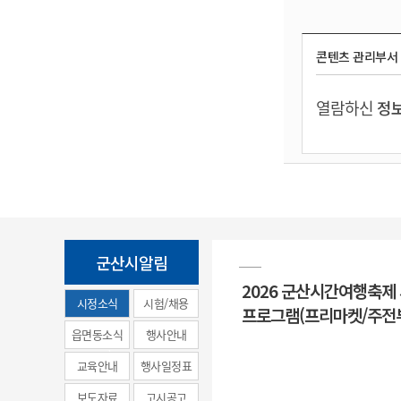
콘텐츠 관리부서
열람하신
정보
군산시알림
2026 군산시간여행축제
시정소식
시험/채용
프로그램(프리마켓/주전
(municipal
읍면동소식
행사안내
news)
교육안내
행사일정표
보도자료
고시공고