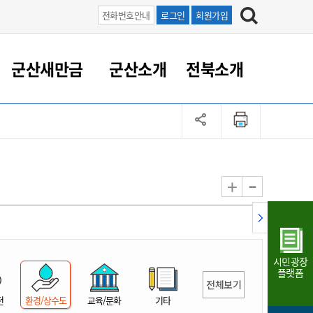
전화번호안내
로그인
회원가입
군산새만금
군산소개
전북소개
정 대응
족관계
부서/업무
RE100의 중심 새만금
도시/공원/주택
산업인프라
정책실명제
토지/건축
읍면동 안내
군산새만금 홍보 영상
조직운영6대지표
농업/축산업
도시재생
지방세
족관계
도시계획/지구단위계획
군산국가산업단지
정책실명제 안내
지방세
도시재생사업
민선8기 농업비전/발전방
공무원 정원
향
-
+
공원녹지
군산2국가산업단지
국민신청실명제안내
지방세환급금신청
도시재생(현장)지원센터
과장급이상 상위직 비율
농산물 유통
식
주택
새만금산업단지
정책실명제 중점관리 대상
지방세 상담챗봇
도시재생시설 현황
공무원 1인당 주민수
가축방역
자료실
자유무역지역
도시재생 공지/행사
현장공무원 비율
동물복지
지방산업단지
재정규모대비 인건비운영
시민광장
농공단지
실국본부수
플랫폼
전체보기
림 서비
산업단지 지도
내고장 알리미
전
환경/상수도
교육/문화
기타
구
항만/여객/공항/철도/컨벤