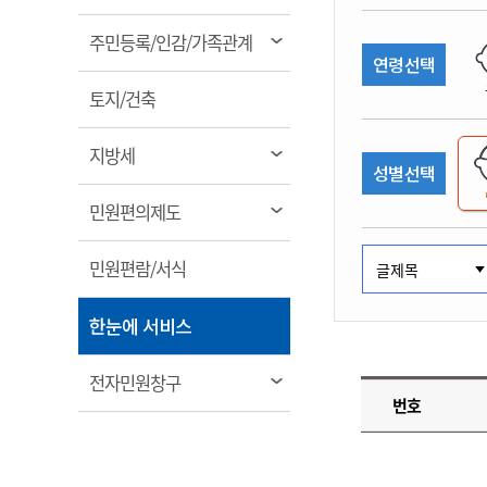
림
계약정보공개
전화번호안내
전화번호안내
전화번호안내
전화번호안내
전화번호안내
전화번호안내
전화번호안내
전화번호안내
군산시보
장사정보
열
주민등록/인감/가족관계
입찰/계약정보
연령선택
읍면동소식
주민복지 안내서
주요시책
림
수산업
찾아오시는길
찾아오시는길
찾아오시는길
찾아오시는길
찾아오시는길
찾아오시는길
찾아오시는길
찾아오시는길
용역과제
열
민원편의제도
토지/건축
웹진 열린군산
시정계획
어업현황
림
타기관소식
민원 1회방문 처리제
주요업무
수산물 안전정보
열
지방세
성별선택
어디서나 민원처리제
시정백서
림
군산수산물 소비촉진행사
상품권 구매 사용 및 관리
사전심사 청구제도
열
민원편의제도
군산 특화 수산물
림
민원인 후견인제
열
민원편람/서식
복합민원 상담예약제
림
폐업신고 원스톱서비스
열
한눈에 서비스
납세자 보호관제도
림
『안심상속』 원스톱 서비
열
전자민원창구
스
번호
림