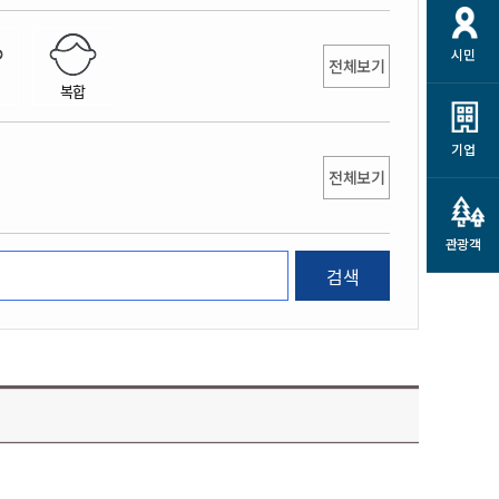
개
재정정보 공개
공공저작물
션
시민
통계정보
행정규제개혁
전체보기
소상공인 지원
복합
민방위/재난안전
시스템
행정규제개혁안내
고유가 피해지원금
민방위
규제신문고
군산사랑배달 배달의명수
기업
재난안전
전체보기
규제입증요청
카드수수료 지원
풍수해보험
사
규제정보포털
소상공인지원
재해예방
관광객
관련기관 안내
검색
군산시착한가격업소
시민대상보험
통계
영조물 배상보험
인 현황
군산시민 안전보험
군산시민 자전거보험
군산 상품
농업인안전보험 농가부담
 가이드북
금 지원사업