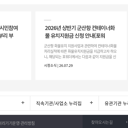
 시민참여
2026년 상반기 군산항 컨테이너화
부리 부
물 유치지원금 신청 안내(포워
군산항 화물유치 지원사업과 관련하여 컨테이너화물
처리실적에 따른 화물유치지원금을 지급하고자 하오
니, 해당되는 포워더께서는 다음과 같이 지원금을 신
청하시기 바랍니다. 1. 해당기간 : ‘25. 11. 1. ~ '26. 4.
시정소식 | 26.07.29
30.(6개
직속기관/사업소 누리집
유관기관 누
찾아오시는길
처리기기운영·관리방침