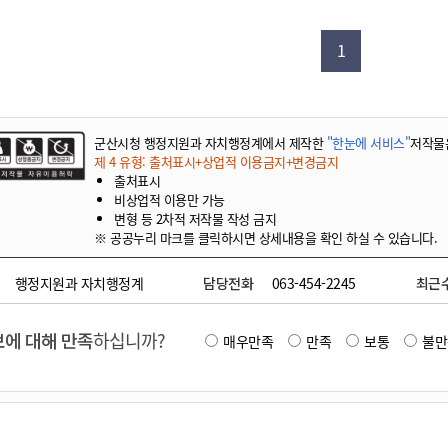
기부자 예우제
기부자 명예의 전당
1
기금사업
군산시 답례품
고향사랑기부제 소식
군산시청 행정지원과 자치행정계에서 제작한
"한눈에 서비스"
저작물
제 4 유형: 출처표시+상업적 이용금지+변경금지
출처표시
비상업적 이용만 가능
변형 등 2차적 저작물 작성 금지
※ 공공누리 마크를 클릭하시면 상세내용을 확인 하실 수 있습니다.
행정지원과 자치행정계
담당전화
063-454-2245
최근
에 대해 만족
하십니까?
매우만족
만족
보통
불만