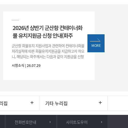
2026년 상반기 군산항 컨테이너화
물 유치지원금 신청 안내(화주
군산항 화물유치 지원사업과 관련하여 컨테이너화물
MORE
처리실적에 따른 화물유치지원금을 지급하고자 하오
니, 해당되는 화주께서는 다음과 같이 지원금을 신청
하시기 바랍니다. 1. 해당기간 : ‘25. 11. 1. ~ '26. 4. 30.
시정소식 | 26.07.29
(6개월
리집
기타 누리집
전화번호안내
사이트도우미