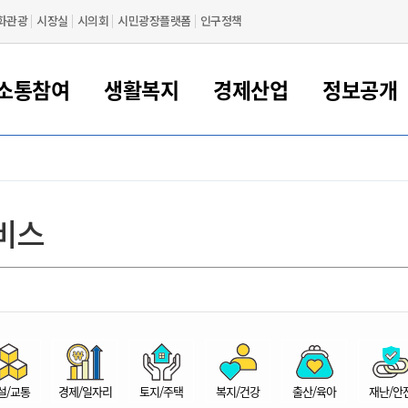
화관광
시장실
시의회
시민광장플랫폼
인구정책
소통참여
생활복지
경제산업
정보공개
새만금 해양거점도시 군산
정보공개 목록/청구
시민참여서비스
여권 민원
기업지원
교육
군산시 소개
군산시 관할권 주요논리
각종 신고/민원
사전정보공표
일자리/창업
차량 민원
상하수도
시청안내
새만금 관할구역 결
주민등록/인감/가
교통안내
기업목록
인사운영
SNS소식
여권발급안내
시민광장플랫폼
교육지원
투자기업 인센티브
정보공개 목록/청구
군산 현황
차량등록사업소 안내
하수도 계획
군산시 명장
사전정보공표
청사종합안내
주민등록/인감/가
시내버스
일반기업 목록
2022년도 통계
조직도
비스
여권 서식
시장에게 바란다
평생교육
기업지원정책
군산의 역사
차량 신규/이전 등록
상수도시설
구인구직
수시공표
전화번호안내
각종서식
택시
사회적경제기업
2023년도 통계
업무
나의민원
학자금대출이자지원
경제 공지/서식
수상현황
저당권 설정/말소 등록
수질검사
청년뜰(청년센터/창업센터)
부서별 팩스번호
시외버스/고속버스
공장 검색
2024년도 통계
부서소
나도한마디
우리아이 꿈탐험 지원사업
기업애로해소SOS
자연지리특성
등록원부 열람/발급
상수도/하수도 요금
시청 오시는 길
철도/항공
2025년도 통계
부서별 
군산시사회적경제지원센터
칭찬합시다
시민정보화교육
강소연구개발특구
행정구역/행정지도
자동차 등록 서식
요금조회납부시스템
여객선
설문조사
부모학교예약시스템
자매결연/국제협력 도시
자동차 과태료 조회 및 납부
공공하수처리시설
교통 관련사이트
일자리 지원사업
자원봉사참여
군산어린이시청
군산의 상징
자동차 정기(종합)검사 기
주정차단속 문자알
일자리지원센터
설/교통
경제/일자리
토지/주택
복지/건강
출산/육아
재난/안
간조회 및 검사예약
스
전자민원창
적극행정
디지털배움터