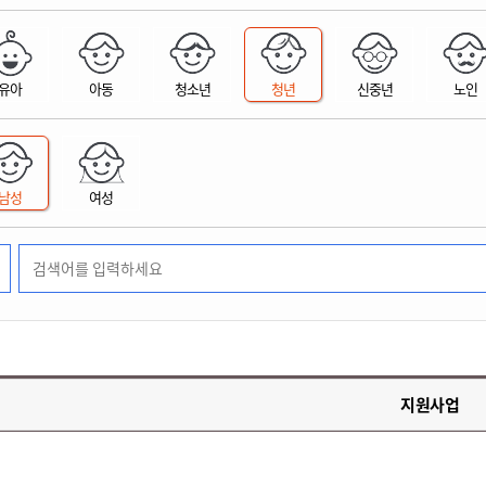
위원회 현황
공공데이터 개방
업무추진비공
군산시 무상교통
공부의 명수
정부24
위원회 명단공개
공공데이터 개방
예산/재정
법률정보
국민신문고
건설
부동산
에너지
유아
아동
청소년
청년
신중년
노인
환경
청소
위생
위원회 회의록 공개
공공데이터 수요조사
민원편람/서식
한눈에 서비스
전자가족관계등록
예산안내
조례규칙 입법예고
경제동향
도로/가로등
부동산 정보
태양광
환경선언문
청소정보
공중위생
재정공시
조례규칙 입법예고(구)
물가정보
자전거
주소/건축/지적/지리정보
가스/석유
인터넷등기소
환경기본정보
대형폐기물 배출신고
위생용품 제조업
결산보고서
법률정보 관련사이트
사회조사
조상땅찾기
국세청홈택스
남성
여성
화학물질 관리지도
공모사업
생활쓰레기 처리요령
식품위생
중기지방재정계획
사업체조
위택스
미세먼지 대응
음식물쓰레기 처리요령
문화 콘텐츠업
투자심사
통계연보
부동산통합민원
환경영향평가
폐기물 처리시설 현황
예산낭비신고
청년통계
체육
공공데이터포털
석면해체 건축물정보
보조금 부정수급 신고
주민등록
새올전자민원창구
체육시설 안내
환경오염업소 공개
공유재산
체류외국
군산시체육회
환경 관련사이트
재정용어사전
생활체육 공지
지원사업
군산시 고향사랑기부제
고향사랑기부제 소개
군산상품