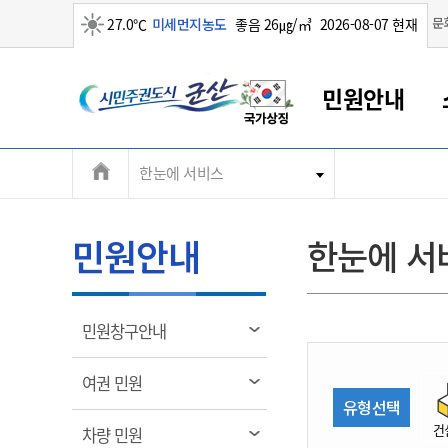
맑음
문
27.0℃
미세먼지농도
좋음 26㎍/㎥
2026-08-07 현재
시
민원안내
민
전
한눈에 서비스
군산새만금
민원안내
소통참여
생활복지
경제산업
정보공개
군산소개
전북소개
주
군산에서 시작되는 새만금
전북특별자치도 소개
군산사랑상품권
민원창구안내
정보공개제도
복지/보건
시정알림
군산시 비전
체
권
민원이용안내
시정소식
인구정책
상품권 안내
제도안내
전북특별자치도란?
메
민원안내
한눈에 서
민원수수료
시험/채용
통합돌봄
상품권 공지사항
비공개대상정보
전북특별자치도 용어 Q&A
뉴
도
종합민원창구
보도자료
주민복지
상품권 Q&A
불복구제절차
자료실
시
아름다운 배려창구
행사안내
아동/청소년
상품권 이용규약
수수료
열
민원창구안내
홍보영상 게시판
토지정보민원창구
행사일정표
여성/가족
판매대행점 조회
정보공개서식
림
군
대표전화
대표전화
대표전화
대표전화
대표전화
대표전화
대표전화
대표전화
063-454-4000
063-454-4000
063-454-4000
063-454-4000
063-454-4000
063-454-4000
063-454-4000
063-454-4000
열
여권 민원
무인민원발급기
교육안내
노인복지
지류상품권 재고조회
림
유형선택
산
보건소식
장애인복지
부서 및 담당자 연락처
부서 및 담당자 연락처
부서 및 담당자 연락처
부서 및 담당자 연락처
부서 및 담당자 연락처
부서 및 담당자 연락처
부서 및 담당자 연락처
부서 및 담당자 연락처
건
열
차량 민원
고시공고
사회서비스(바우처)