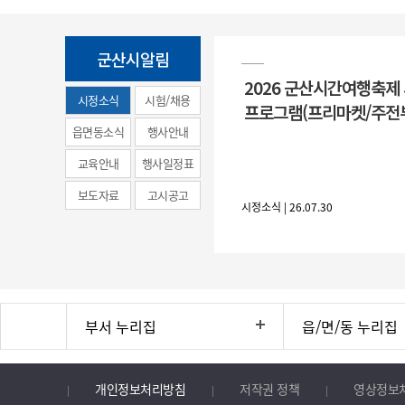
군산시알림
2026 군산시간여행축제
시정소식
시험/채용
프로그램(프리마켓/주전
(municipal
읍면동소식
행사안내
news)
교육안내
행사일정표
보도자료
고시공고
시정소식 | 26.07.30
부서 누리집
읍/면/동 누리집
개인정보처리방침
저작권 정책
영상정보