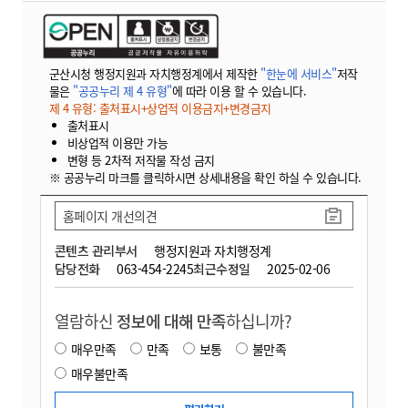
군산시청 행정지원과 자치행정계에서 제작한
"한눈에 서비스"
저작
물은
"공공누리 제 4 유형"
에 따라 이용 할 수 있습니다.
제 4 유형: 출처표시+상업적 이용금지+변경금지
출처표시
비상업적 이용만 가능
변형 등 2차적 저작물 작성 금지
※ 공공누리 마크를 클릭하시면 상세내용을 확인 하실 수 있습니다.
홈페이지 개선의견
콘텐츠 관리부서
행정지원과 자치행정계
담당전화
063-454-2245
최근수정일
2025-02-06
열람하신
정보에 대해 만족
하십니까?
매우만족
만족
보통
불만족
매우불만족