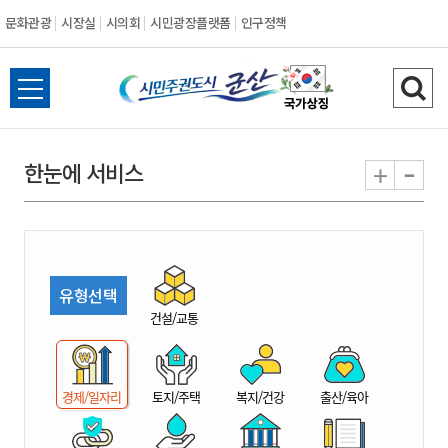
문화관광
시장실
시의회
시민광장플랫폼
인구정책
시
전
검
민
체
색
메
하
-
+
한눈에 서비스
주
뉴
기
열
권
기
도
유형선택
시
건설/교통
군
경제/일자리
토지/주택
복지/건강
출산/육아
산