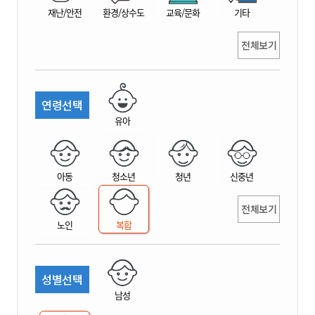
재난/안전
환경/상수도
교육/문화
기타
전체보기
연령선택
유아
아동
청소년
청년
신중년
전체보기
노인
복합
성별선택
남성