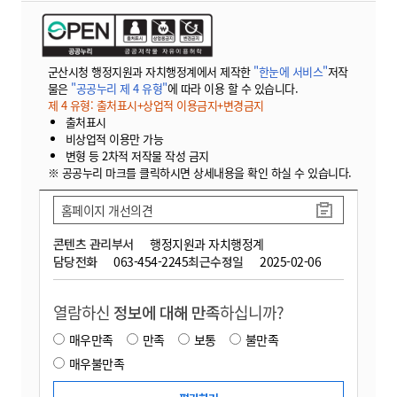
군산시청 행정지원과 자치행정계에서 제작한
"한눈에 서비스"
저작
물은
"공공누리 제 4 유형"
에 따라 이용 할 수 있습니다.
제 4 유형: 출처표시+상업적 이용금지+변경금지
출처표시
비상업적 이용만 가능
변형 등 2차적 저작물 작성 금지
※ 공공누리 마크를 클릭하시면 상세내용을 확인 하실 수 있습니다.
홈페이지 개선의견
콘텐츠 관리부서
행정지원과 자치행정계
담당전화
063-454-2245
최근수정일
2025-02-06
열람하신
정보에 대해 만족
하십니까?
매우만족
만족
보통
불만족
매우불만족