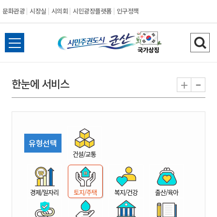
문화관광
시장실
시의회
시민광장플랫폼
인구정책
시
전
검
민
체
색
메
하
-
+
한눈에 서비스
주
뉴
기
열
권
기
도
유형선택
시
건설/교통
군
경제/일자리
토지/주택
복지/건강
출산/육아
산