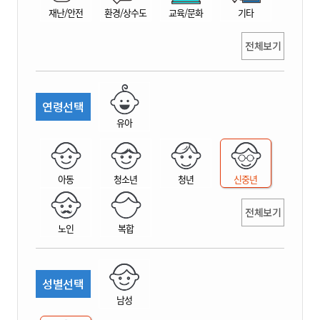
재난/안전
환경/상수도
교육/문화
기타
전체보기
연령선택
유아
아동
청소년
청년
신중년
전체보기
노인
복합
성별선택
남성