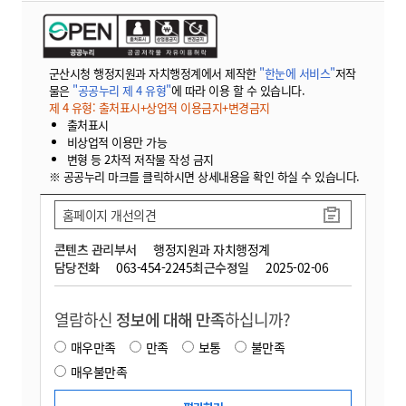
군산시청 행정지원과 자치행정계에서 제작한
"한눈에 서비스"
저작
물은
"공공누리 제 4 유형"
에 따라 이용 할 수 있습니다.
제 4 유형: 출처표시+상업적 이용금지+변경금지
출처표시
비상업적 이용만 가능
변형 등 2차적 저작물 작성 금지
※ 공공누리 마크를 클릭하시면 상세내용을 확인 하실 수 있습니다.
홈페이지 개선의견
콘텐츠 관리부서
행정지원과 자치행정계
담당전화
063-454-2245
최근수정일
2025-02-06
열람하신
정보에 대해 만족
하십니까?
매우만족
만족
보통
불만족
매우불만족