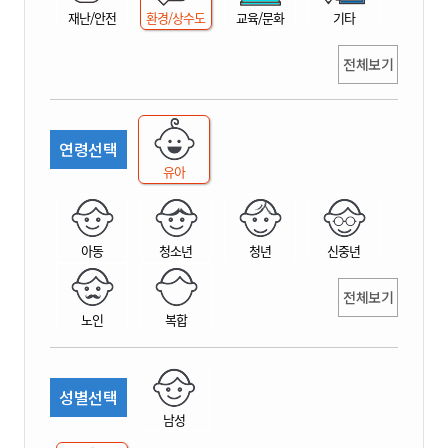
재난/안전
환경/상수도
교육/문화
기타
전체보기
연령선택
유아
아동
청소년
청년
신중년
전체보기
노인
복합
성별선택
남성