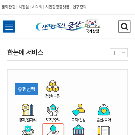
문화관광
시장실
시의회
시민광장플랫폼
인구정책
시
전
검
민
체
색
메
하
-
+
한눈에 서비스
주
뉴
기
열
권
기
도
유형선택
시
건설/교통
군
경제/일자리
토지/주택
복지/건강
출산/육아
산