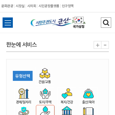
문화관광
시장실
시의회
시민광장플랫폼
인구정책
시
전
검
민
체
색
메
하
-
+
한눈에 서비스
주
뉴
기
열
권
기
도
유형선택
시
건설/교통
군
경제/일자리
토지/주택
복지/건강
출산/육아
산