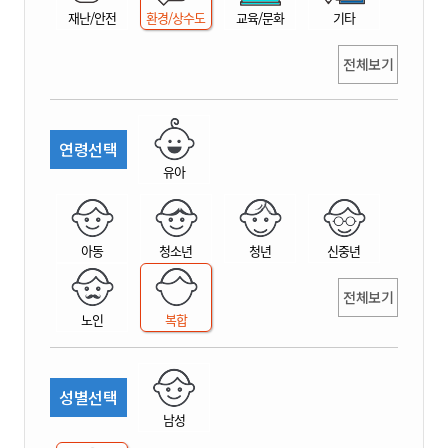
재난/안전
환경/상수도
교육/문화
기타
전체보기
연령선택
유아
아동
청소년
청년
신중년
전체보기
노인
복합
성별선택
남성