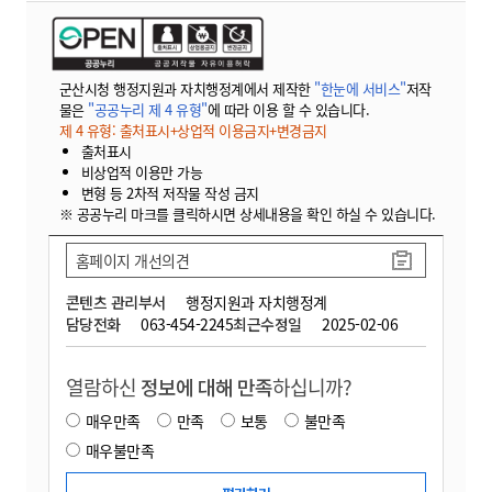
군산시청 행정지원과 자치행정계에서 제작한
"한눈에 서비스"
저작
물은
"공공누리 제 4 유형"
에 따라 이용 할 수 있습니다.
제 4 유형: 출처표시+상업적 이용금지+변경금지
출처표시
비상업적 이용만 가능
변형 등 2차적 저작물 작성 금지
※ 공공누리 마크를 클릭하시면 상세내용을 확인 하실 수 있습니다.
홈페이지 개선의견
콘텐츠 관리부서
행정지원과 자치행정계
담당전화
063-454-2245
최근수정일
2025-02-06
열람하신
정보에 대해 만족
하십니까?
매우만족
만족
보통
불만족
매우불만족