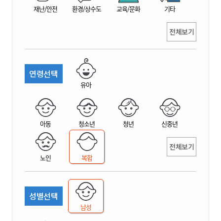
재난/안전
환경/상수도
교육/문화
기타
전체보기
연령선택
유아
아동
청소년
청년
신중년
전체보기
노인
복합
성별선택
남성