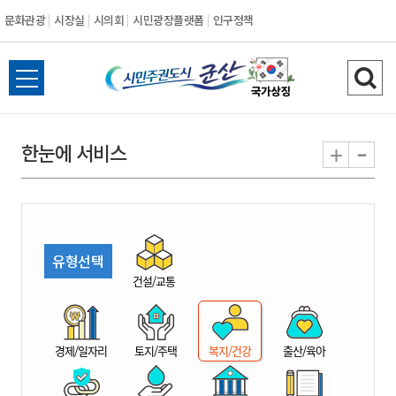
문화관광
시장실
시의회
시민광장플랫폼
인구정책
시
전
검
민
체
색
메
하
-
+
한눈에 서비스
주
뉴
기
열
권
기
도
유형선택
시
건설/교통
군
경제/일자리
토지/주택
복지/건강
출산/육아
산