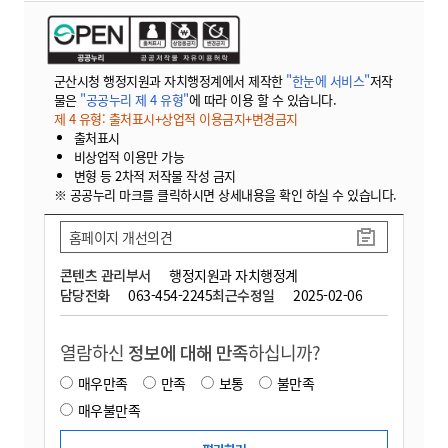
군산시청 행정지원과 자치행정계에서 제작한
"한눈에 서비스"
저작
물은
"공공누리 제 4 유형"
에 따라 이용 할 수 있습니다.
제 4 유형: 출처표시+상업적 이용금지+변경금지
출처표시
비상업적 이용만 가능
변형 등 2차적 저작물 작성 금지
※ 공공누리 마크를 클릭하시면 상세내용을 확인 하실 수 있습니다.
홈페이지 개선의견
콘텐츠 관리부서
행정지원과 자치행정계
담당전화
063-454-2245
최근수정일
2025-02-06
열람하신
정보에 대해 만족
하십니까?
매우만족
만족
보통
불만족
매우불만족