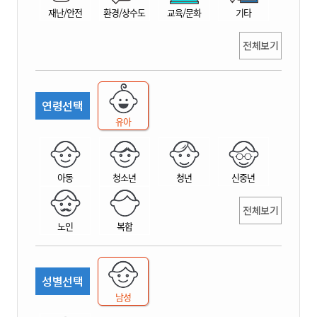
재난/안전
환경/상수도
교육/문화
기타
전체보기
연령선택
유아
아동
청소년
청년
신중년
전체보기
노인
복합
성별선택
남성