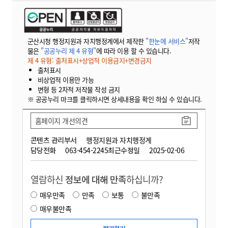
군산시청 행정지원과 자치행정계에서 제작한
"한눈에 서비스"
저작
물은
"공공누리 제 4 유형"
에 따라 이용 할 수 있습니다.
제 4 유형: 출처표시+상업적 이용금지+변경금지
출처표시
비상업적 이용만 가능
변형 등 2차적 저작물 작성 금지
※ 공공누리 마크를 클릭하시면 상세내용을 확인 하실 수 있습니다.
홈페이지 개선의견
콘텐츠 관리부서
행정지원과 자치행정계
담당전화
063-454-2245
최근수정일
2025-02-06
열람하신
정보에 대해 만족
하십니까?
매우만족
만족
보통
불만족
매우불만족