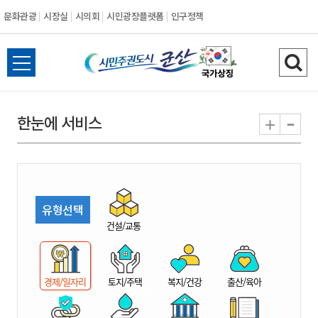
문화관광
시장실
시의회
시민광장플랫폼
인구정책
시
전
검
민
체
색
메
하
-
+
한눈에 서비스
주
뉴
기
열
권
기
도
유형선택
시
건설/교통
군
경제/일자리
토지/주택
복지/건강
출산/육아
산