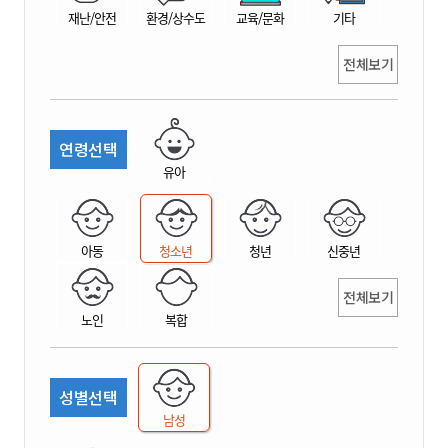
재난/안전
환경/상수도
교육/문화
기타
전체보기
연령선택
유아
아동
청소년
청년
신중년
전체보기
노인
복합
성별선택
남성