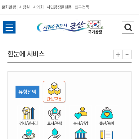
문화관광
시장실
시의회
시민광장플랫폼
인구정책
시
전
검
민
체
색
메
하
-
+
한눈에 서비스
주
뉴
기
열
권
기
도
유형선택
시
건설/교통
군
경제/일자리
토지/주택
복지/건강
출산/육아
산