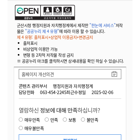
군산시청 행정지원과 자치행정계에서 제작한
"한눈에 서비스"
저작
물은
"공공누리 제 4 유형"
에 따라 이용 할 수 있습니다.
제 4 유형: 출처표시+상업적 이용금지+변경금지
출처표시
비상업적 이용만 가능
변형 등 2차적 저작물 작성 금지
※ 공공누리 마크를 클릭하시면 상세내용을 확인 하실 수 있습니다.
홈페이지 개선의견
콘텐츠 관리부서
행정지원과 자치행정계
담당전화
063-454-2245
최근수정일
2025-02-06
열람하신
정보에 대해 만족
하십니까?
매우만족
만족
보통
불만족
매우불만족