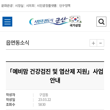
문화관광
시장실
시의회
시민광장플랫폼
인구정책
시
전
검
민
체
색
메
하
-
+
읍면동소식
주
뉴
기
열
권
기
도
「예비맘 건강검진 및 엽산제 지원」사업
시
안내
군
작성자
구암동
산
작성일
23.03.22
조회수
5830