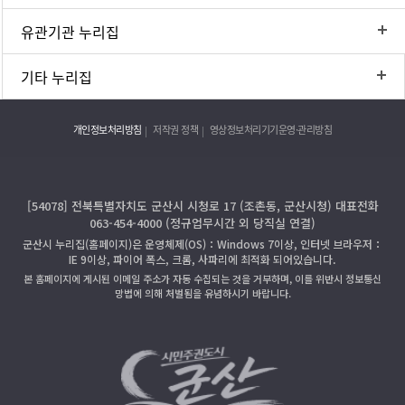
유관기관 누리집
기타 누리집
개인정보처리방침
저작권 정책
영상정보처리기기운영·관리방침
[54078] 전북특별자치도 군산시 시청로 17 (조촌동, 군산시청) 대표전화
063-454-4000 (정규업무시간 외 당직실 연결)
군산시 누리집(홈페이지)은 운영체제(OS)：Windows 7이상, 인터넷 브라우저：
IE 9이상, 파이어 폭스, 크롬, 사파리에 최적화 되어있습니다.
본 홈페이지에 게시된 이메일 주소가 자동 수집되는 것을 거부하며, 이를 위반시 정보통신
망법에 의해 처벌됨을 유념하시기 바랍니다.