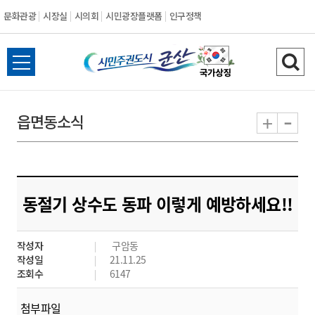
문화관광
시장실
시의회
시민광장플랫폼
인구정책
시
전
검
민
체
색
메
하
-
+
읍면동소식
주
뉴
기
열
권
기
도
동절기 상수도 동파 이렇게 예방하세요!!
시
작성자
구암동
군
작성일
21.11.25
조회수
6147
산
첨부파일