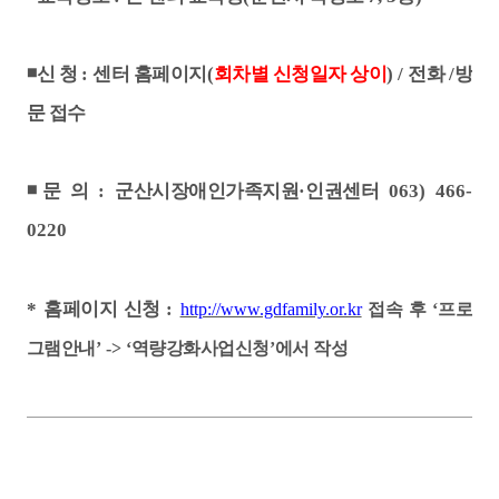
◾
신 청
:
센터 홈페이지
(
회차별 신청일자 상이
) /
전화
/
방
문 접수
◾
문 의
:
군산시장애인가족지원
·
인권센터
063) 466-
0220
*
홈페이지 신청
:
http://www.gdfamily.or.kr
접속 후
‘
프로
그램안내
’ -> ‘
역량강화사업신청
’
에서 작성