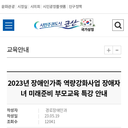
문화관광
시장실
시의회
시민광장플랫폼
인구정책
시
전
검
민
체
색
메
하
-
+
교육안내
주
뉴
기
열
권
기
도
2023년 장애인가족 역량강화사업 장애자
시
녀 미래준비 부모교육 특강 안내
군
작성자
경로장애인과
산
작성일
23.05.19
조회수
12041