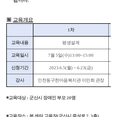
랍니다
.
▣
교육개요
1
차
교육내용
평생설계
교육일시
7
월
5
일
(
수
)13:00~15:00
신청기간
2023.6.5(
월
) ~ 6.23(
금
)
강사
인천동구한마음복지관 이민희 관장
◾
교육대상
:
군산시 장애인 부모
20
명
◾
교육장소
:
본 센터 교육장
(
군산시 죽성로
7, 3
층
)