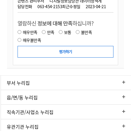
콘텐츠 관리부서
디지털정보담당관 데이터정책계
담당전화
063-454-2153
최근수정일
2023-04-21
열람하신
정보에 대해 만족
하십니까?
매우만족
만족
보통
불만족
매우불만족
부서 누리집
읍/면/동 누리집
직속기관/사업소 누리집
유관기관 누리집