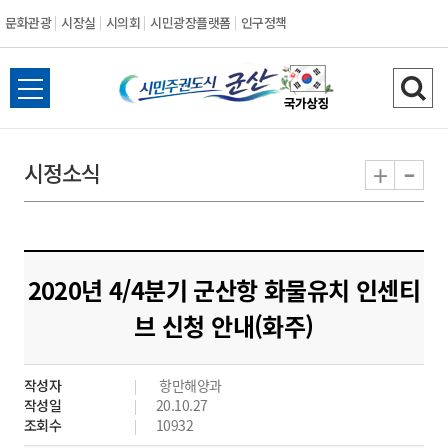
문화관광
시장실
시의회
시민광장플랫폼
인구정책
시
전
검
민
체
색
메
하
-
+
시정소식
주
뉴
기
열
권
기
도
2020년 4/4분기 군산항 화물유치 인센티
시
브 신청 안내(화주)
군
작성자
항만해양과
산
작성일
20.10.27
조회수
10932