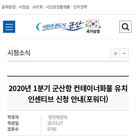
문화관광
시장실
시의회
시민광장플랫폼
인구정책
시
전
검
민
체
색
메
하
-
+
시정소식
주
뉴
기
열
권
기
도
2020년 1분기 군산항 컨테이너화물 유치
시
인센티브 신청 안내(포워더)
군
작성자
항만해양과
산
작성일
20.03.27
조회수
9790