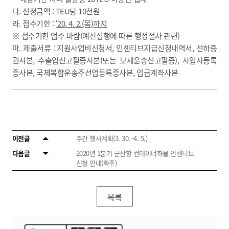
다. 신청금액 : TEU당 10천원
라. 접수기한 :
‘20. 4. 2.(목
)
까지
※ 접수기한 엄수 바람(예산집행에 따른 행정절차 관련)
마. 제출서류 : 지원사업비신청서, 인센티브지급신청내역서, 선하증
권사본, 수출입신고필증사본(또는 보세운송신고필증), 사업자등록
증사본, 국제복합운송주선업등록증사본, 입금계좌사본
이전글
주간 행사계획(3. 30.~4. 5.)
다음글
2020년 1분기 군산항 컨테이너화물 인센티브
신청 안내(화주)
목록