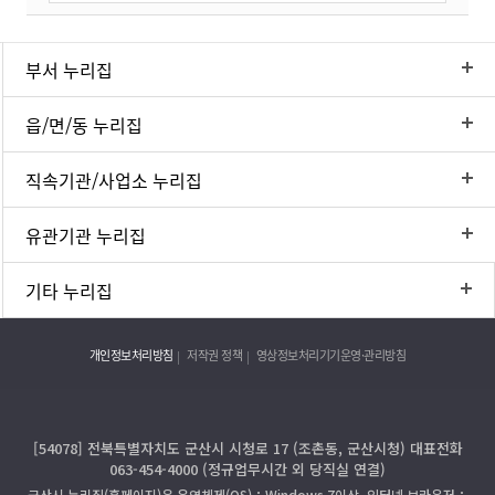
부서 누리집
읍/면/동 누리집
직속기관/사업소 누리집
유관기관 누리집
기타 누리집
개인정보처리방침
저작권 정책
영상정보처리기기운영·관리방침
[54078] 전북특별자치도 군산시 시청로 17 (조촌동, 군산시청) 대표전화
063-454-4000 (정규업무시간 외 당직실 연결)
군산시 누리집(홈페이지)은 운영체제(OS)：Windows 7이상, 인터넷 브라우저：